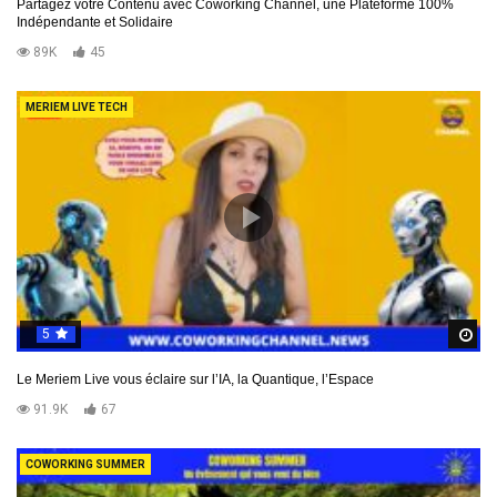
Partagez votre Contenu avec Coworking Channel, une Plateforme 100%
Indépendante et Solidaire
89K
45
MERIEM LIVE TECH
5
R
Le Meriem Live vous éclaire sur l’IA, la Quantique, l’Espace
91.9K
67
COWORKING SUMMER