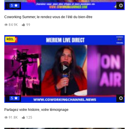
5
R
Coworking Summer, le rendez-vous de l’été du bien-être
84.9K
99
RÉEL
5
R
Partagez votre histoire, votre témoignage
91.8K
125