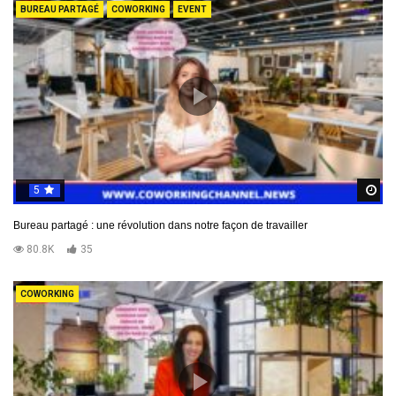
BUREAU PARTAGÉ
COWORKING
EVENT
5
R
Bureau partagé : une révolution dans notre façon de travailler
80.8K
35
COWORKING