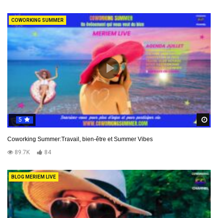
COWORKING SUMMER
5
R
Coworking Summer:Travail, bien-être et Summer Vibes
89.7K
84
BLOG MERIEM LIVE