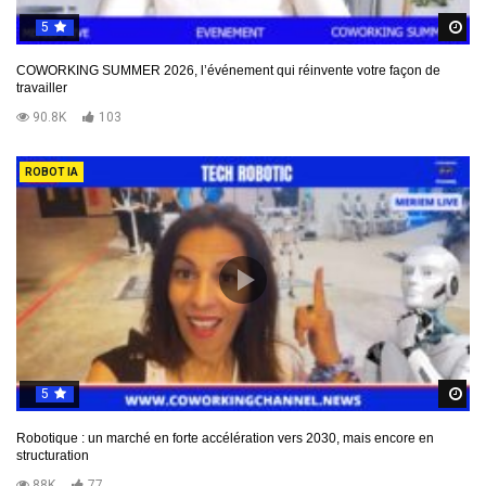
5
R
COWORKING SUMMER 2026, l’événement qui réinvente votre façon de
travailler
90.8K
103
ROBOT IA
5
R
Robotique : un marché en forte accélération vers 2030, mais encore en
structuration
88K
77