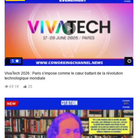
5
R
VivaTech 2026 : Paris s’impose comme le cœur battant de la révolution
technologique mondiale
69.1K
25