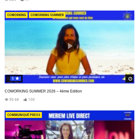
COWORKING
COWORKING SUMMER
5
R
COWORKING SUMMER 2026 – 4ème Edition
90.6K
100
COMMUNIQUÉ PRESS