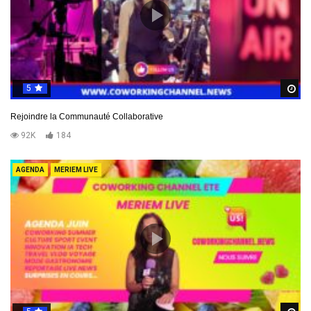
5
R
Rejoindre la Communauté Collaborative
92K
184
AGENDA
MERIEM LIVE