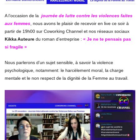
Femmes du Futur, les Femmes d’abord
A l’occasion de la
journée de lutte contre les violences faites
68.8K
145
aux femmes
, nous avons le plaisir de recevoir en live ce soir à
partir de 19h00 sur Coworking Channel et nos réseaux sociaux
Kikka Auteure
du roman d’entreprise :
« Je ne te pensais pas
si fragile »
Nous parlerons d’un sujet sensible, à savoir la violence
psychologique, notamment: le harcèlement moral, la charge
mentale et le non respect de la dignité de la Femme au travail.