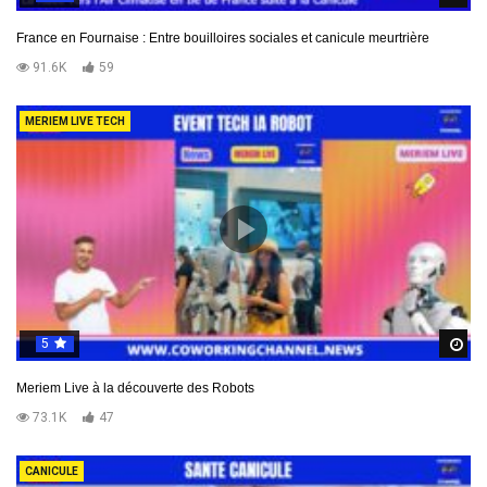
France en Fournaise : Entre bouilloires sociales et canicule meurtrière
91.6K
59
MERIEM LIVE TECH
5
R
Meriem Live à la découverte des Robots
73.1K
47
CANICULE