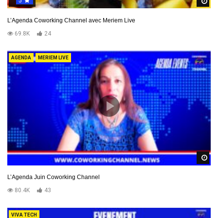
5
R
L’Agenda Coworking Channel avec Meriem Live
69.8K
24
AGENDA
MERIEM LIVE
R
L’Agenda Juin Coworking Channel
80.4K
43
VIVA TECH