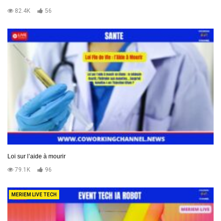
82.4K
56
Loi sur l’aide à mourir
79.1K
96
MERIEM LIVE TECH