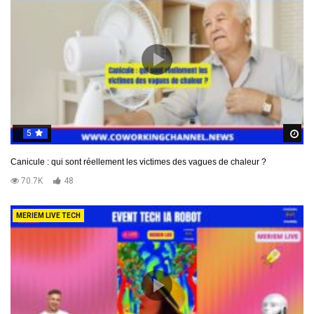
5
R
Canicule : qui sont réellement les victimes des vagues de chaleur ?
70.7K
48
MERIEM LIVE TECH