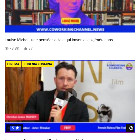
Louise Michel : une pensée sociale qui traverse les générations
78.8K
37
CINEMA
EUGENIA KUSMINA
5
R