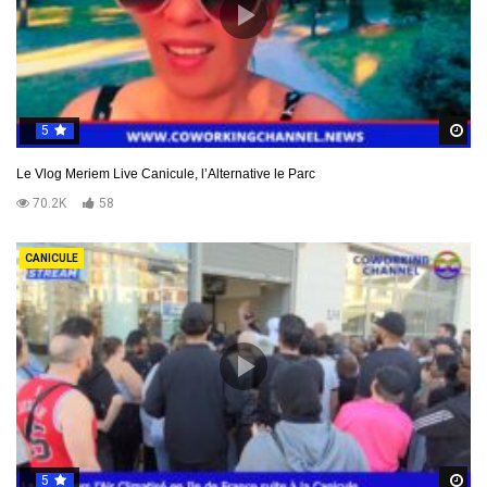
5
R
Le Vlog Meriem Live Canicule, l’Alternative le Parc
70.2K
58
CANICULE
5
R