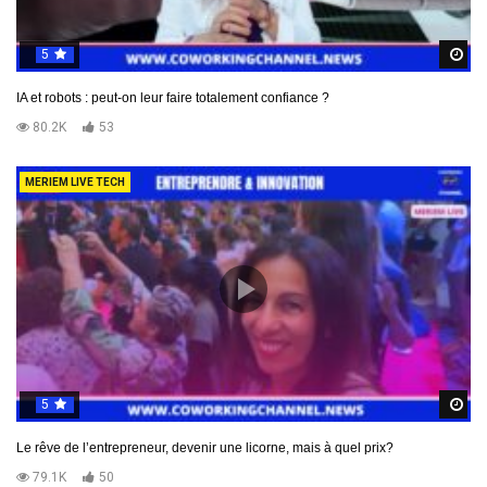
5
R
IA et robots : peut-on leur faire totalement confiance ?
80.2K
53
MERIEM LIVE TECH
5
R
Le rêve de l’entrepreneur, devenir une licorne, mais à quel prix?
79.1K
50