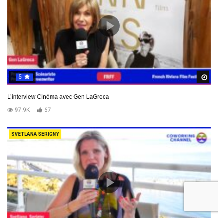
5
R
L’interview Cinéma avec Gen LaGreca
97.9K
67
SVETLANA SERIGNY