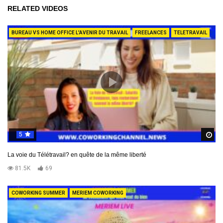
RELATED VIDEOS
BUREAU VS HOME OFFICE L'AVENIR DU TRAVAIL
FREELANCES
TELETRAVAIL
5
R
La voie du Télétravail? en quête de la même liberté
81.5K
69
COWORKING SUMMER
MERIEM COWORKING