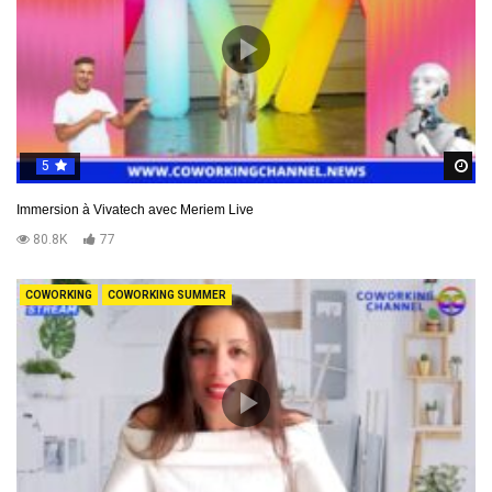
5
R
Immersion à Vivatech avec Meriem Live
80.8K
77
COWORKING
COWORKING SUMMER