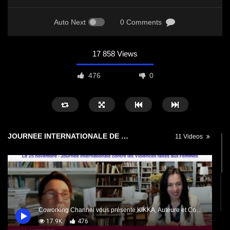
Auto Next
0 Comments
17 858 Views
476
0
JOURNEE INTERNATIONALE DE LA LUTTE CONTRE LES VIOLENCES FAITES AUX FEMMES
11 Videos
Coworking Channel vous présente KIKKA, Auteure et Conférencière – 25 novembre – Journée de lutte contre les violences faites aux femmes
17.9K
476