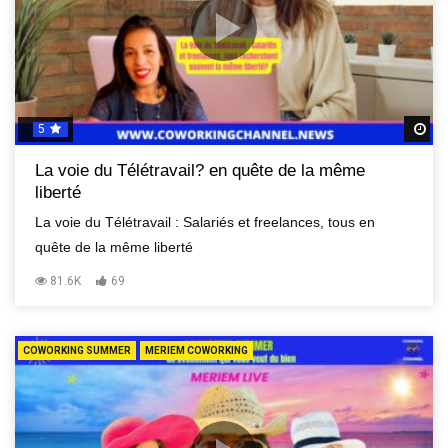
5
R
La voie du Télétravail? en quête de la même
liberté
La voie du Télétravail : Salariés et freelances, tous en
quête de la même liberté
81.6K
69
COWORKING SUMMER
MERIEM COWORKING