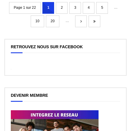
…
Page 1 sur 22
1
2
3
4
5
…
10
20
RETROUVEZ NOUS SUR FACEBOOK
WordPress
Facebook
like
box
plugin
DEVENIR MEMBRE