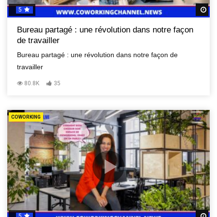
5
R
Bureau partagé : une révolution dans notre façon
de travailler
Bureau partagé : une révolution dans notre façon de
travailler
80.8K
35
COWORKING
5
R