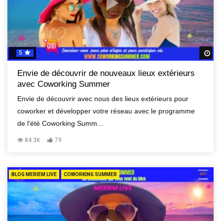
5
R
Envie de découvrir de nouveaux lieux extérieurs
avec Coworking Summer
Envie de découvrir avec nous des lieux extérieurs pour
coworker et développer votre réseau avec le programme
de l'été Coworking Summ...
84.3K
79
BLOG MERIEM LIVE
COWORKING SUMMER