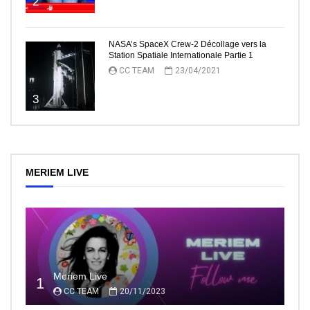
2
NASA’s SpaceX Crew-2 Décollage vers la
Station Spatiale Internationale Partie 1
CC TEAM
23/04/2021
3
MERIEM LIVE
Meriem Live
1
CC TEAM
20/11/2023