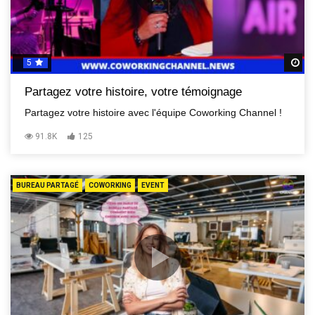
5
R
Partagez votre histoire, votre témoignage
Partagez votre histoire avec l'équipe Coworking Channel !
91.8K
125
BUREAU PARTAGÉ
COWORKING
EVENT