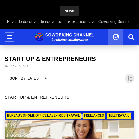
NEWS
Envie de découvrir de nouveaux lieux extérieurs avec Coworking Summer
START UP & ENTREPRENEURS
262 POSTS
SORT BY:
LATEST
START UP & ENTREPRENEURS
BUREAU VS HOME OFFICE L'AVENIR DU TRAVAIL
FREELANCES
TELETRAVAIL