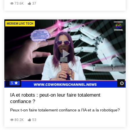
73.6K
37
MERIEM LIVE TECH
5
R
IA et robots : peut-on leur faire totalement
confiance ?
Peux t-on faire totalement confiance a l’IA et a la robotique?
80.2K
53