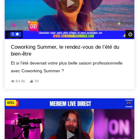
5
R
Coworking Summer, le rendez-vous de l’été du
bien-être
Et si l'été devenait votre plus belle saison professionnelle
avec Coworking Summer ?
84.9K
99
RÉEL