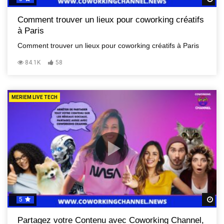
Comment trouver un lieux pour coworking créatifs
à Paris
Comment trouver un lieux pour coworking créatifs à Paris
84.1K
58
MERIEM LIVE TECH
5
R
Partagez votre Contenu avec Coworking Channel,