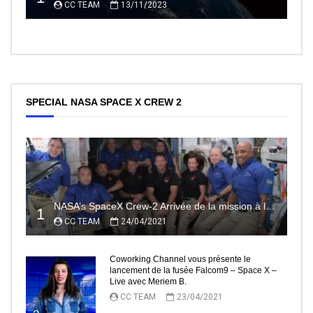
CC TEAM
13/11/2023
SPECIAL NASA SPACE X CREW 2
NASA’s SpaceX Crew-2 Arrivée de la mission à la Station Spatiale Internationale Partie2
1
CC TEAM
24/04/2021
Coworking Channel vous présente le
lancement de la fusée Falcom9 – Space X –
Live avec Meriem B.
CC TEAM
23/04/2021