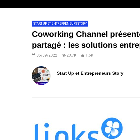
START UP ET ENTREPRENEURS STORY
Coworking Channel présente 
partagé : les solutions entr
05/09/2022
23.7K
1.6K
Start Up et Entrepreneurs Story
0
ABONNÉS