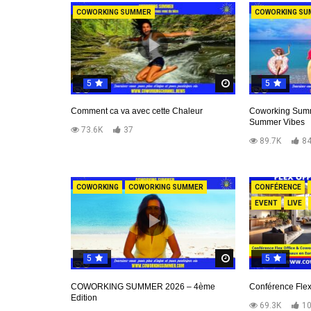
COWORKING SUMMER
COWORKING SU
5
5
Regardez Plus Tar
Comment ca va avec cette Chaleur
Coworking Summe
Summer Vibes
73.6K
37
89.7K
8
COWORKING
COWORKING SUMMER
CONFÉRENCE
EVENT
LIVE
5
5
Regardez Plus Tar
COWORKING SUMMER 2026 – 4ème
Conférence Flex
Edition
69.3K
1