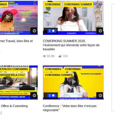
MMER
COWORKING
COWORKING SUMMER
5
d
Regardez Plus Tard
Regard
r:Travail, bien-être et
COWORKING SUMMER 2026,
l’événement qui réinvente votre façon de
travailler
4
90.8K
103
ESPACES COWORKING
COWORKERS
COWORKING
MERIEM BELAZOUZ
COWORKING SUMMER
5
d
Regardez Plus Tard
Regard
 Office & Coworking
Conférence : “Votre bien-être n’est pas
négociable”
02