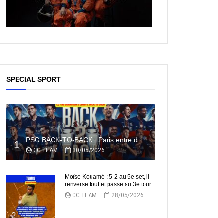
SPECIAL SPORT
PSG BACK-TO-BACK : Paris entre dans l’histoire
1
CC TEAM
30/05/2026
Moïse Kouamé : 5-2 au 5e set, il
renverse tout et passe au 3e tour
CC TEAM
28/05/2026
2