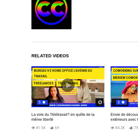
RELATED VIDEOS
BUREAU VS HOME OFFICE L'AVENIR DU
COWORKING SU
TRAVAIL
MERIEM COWOR
FREELANCES
TELETRAVAIL
5
5
Regardez Plus Tar
La voie du Télétravail? en quête de la
Envie de découv
même liberté
extérieurs ave
81.5K
69
84.2K
7