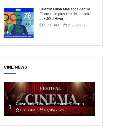
Quentin Fillon Maillet devient le
Français le plus titré de l’histoire
aux JO d’Hiver
CC TEAM
21/02/2026
6
CINE NEWS
ez Plus Tard
Coworking Channel Festival Cinema
1
CC TEAM
07/05/2026