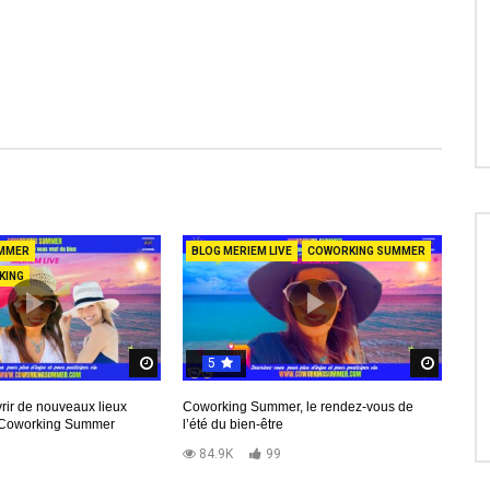
MMER
BLOG MERIEM LIVE
COWORKING SUMMER
KING
5
d
Regardez Plus Tard
Regard
rir de nouveaux lieux
Coworking Summer, le rendez-vous de
c Coworking Summer
l’été du bien-être
9
84.9K
99