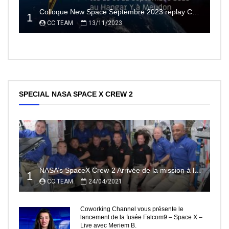
Colloque New Space Septembre 2023 replay Conférences
1
CC TEAM
13/11/2023
SPECIAL NASA SPACE X CREW 2
NASA’s SpaceX Crew-2 Arrivée de la mission à la Station Spatiale Internationale Partie2
1
CC TEAM
24/04/2021
Coworking Channel vous présente le
lancement de la fusée Falcom9 – Space X –
Live avec Meriem B.