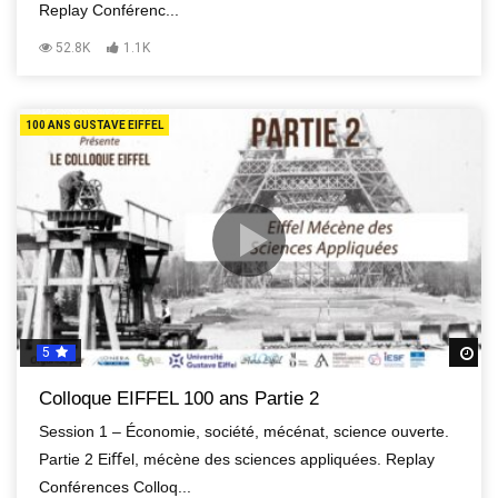
Replay Conférenc...
52.8K
1.1K
100 ANS GUSTAVE EIFFEL
5
R
Colloque EIFFEL 100 ans Partie 2
Session 1 – Économie, société, mécénat, science ouverte.
Partie 2 Eiﬀel, mécène des sciences appliquées. Replay
Conférences Colloq...