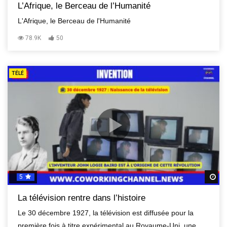
L’Afrique, le Berceau de l’Humanité
L'Afrique, le Berceau de l'Humanité
78.9K
50
TÉLÉ
5
R
La télévision rentre dans l’histoire
Le 30 décembre 1927, la télévision est diffusée pour la
première fois à titre expérimental au Royaume-Uni, une