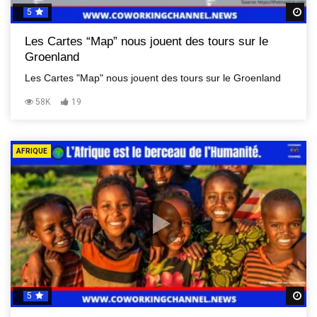
5
R
Les Cartes “Map” nous jouent des tours sur le
Groenland
Les Cartes "Map" nous jouent des tours sur le Groenland
58K
19
AFRIQUE
5
R