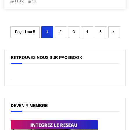
33.3K
1K
Page 1 sur 5
1
2
3
4
5
RETROUVEZ NOUS SUR FACEBOOK
WordPress
Facebook
like
box
plugin
DEVENIR MEMBRE