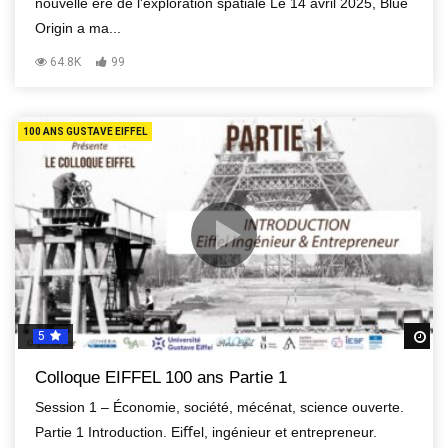
nouvelle ère de l'exploration spatiale Le 14 avril 2025, Blue
Origin a ma...
64.8K
99
100 ANS GUSTAVE EIFFEL
5
R
Colloque EIFFEL 100 ans Partie 1
Session 1 – Économie, société, mécénat, science ouverte.
Partie 1 Introduction. Eiﬀel, ingénieur et entrepreneur.