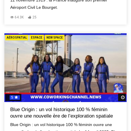
12 novembre 1919 : la France inaugure son premier
Aéroport Civil Le Bourget.
64.3K
25
AÉROSPATIAL
ESPACE
NEW SPACE
5
R
Blue Origin : un vol historique 100 % féminin
ouvre une nouvelle ère de l’exploration spatiale
Blue Origin : un vol historique 100 % féminin ouvre une