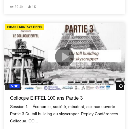
39.4K
1K
100 ANS GUSTAVE EIFFEL
5
R
Colloque EIFFEL 100 ans Partie 3
Session 1 – Économie, société, mécénat, science ouverte.
Partie 3 Du tall building au skyscraper. Replay Conférences
Colloque. CO...