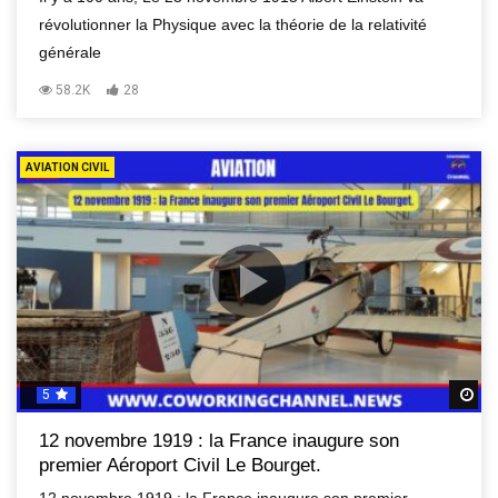
révolutionner la Physique avec la théorie de la relativité
générale
58.2K
28
AVIATION CIVIL
5
R
12 novembre 1919 : la France inaugure son
premier Aéroport Civil Le Bourget.