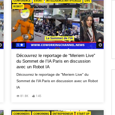
CONFÉRENCE
EVENT
INTELLIGENCE ARTIFICIELLE
LIVE
ROBOT
5
Regardez Plus Tard
Regard
Découvrez le reportage de “Meriem Live”
du Sommet de l’IA Paris en discussion
avec un Robot IA
Découvrez le reportage de "Meriem Live" du
Sommet de l'IA Paris en discussion avec un Robot
IA
81.8K
145
COWORKERS
COWORKING
ENTREPRENEUR
START UP