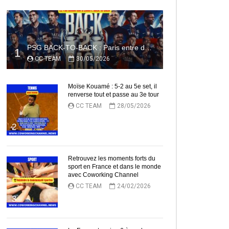
PSG BACK-TO-BACK : Paris entre dans l’histoire
1
CC TEAM
30/05/2026
Moïse Kouamé : 5-2 au 5e set, il
renverse tout et passe au 3e tour
ez Plus Tard
CC TEAM
28/05/2026
2
Retrouvez les moments forts du
sport en France et dans le monde
avec Coworking Channel
CC TEAM
24/02/2026
3