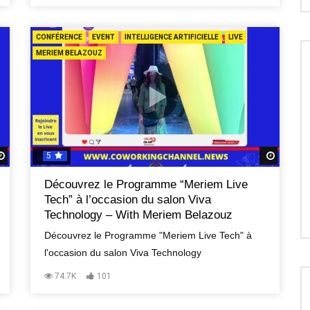
CONFÉRENCE
EVENT
INTELLIGENCE ARTIFICIELLE
LIVE
MERIEM BELAZOUZ
5
Regardez Plus Tard
Regard
Découvrez le Programme “Meriem Live
Tech” à l’occasion du salon Viva
Technology – With Meriem Belazouz
Découvrez le Programme "Meriem Live Tech" à
l'occasion du salon Viva Technology
74.7K
101