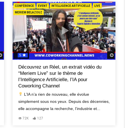
CONFÉRENCE
EVENT
INTELLIGENCE ARTIFICIELLE
LIVE
MERIEM BELAZOUZ
5
Regardez Plus Tard
Regard
Découvrez un Réel, un extrait vidéo du
“Meriem Live” sur le thème de
l’Intelligence Artificielle, l’IA pour
Coworking Channel
L’IA n’a rien de nouveau, elle évolue
simplement sous nos yeux. Depuis des décennies,
elle accompagne la recherche, l’industrie et...
72K
127