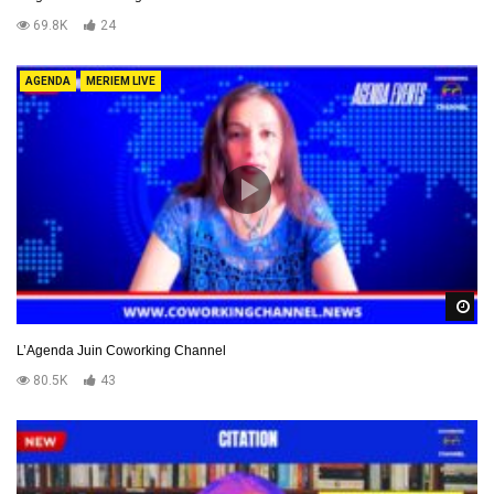
69.8K
24
AGENDA
MERIEM LIVE
R
L’Agenda Juin Coworking Channel
80.5K
43