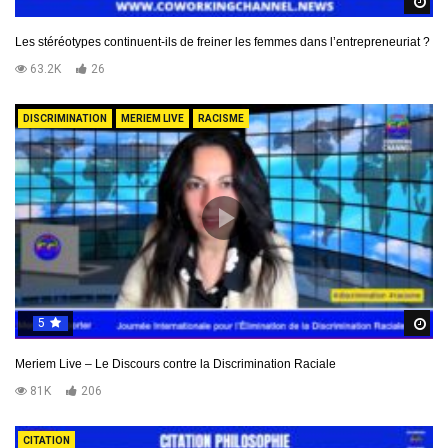
R
Les stéréotypes continuent-ils de freiner les femmes dans l’entrepreneuriat ?
63.2K
26
DISCRIMINATION
MERIEM LIVE
RACISME
5
R
Meriem Live – Le Discours contre la Discrimination Raciale
81K
206
CITATION