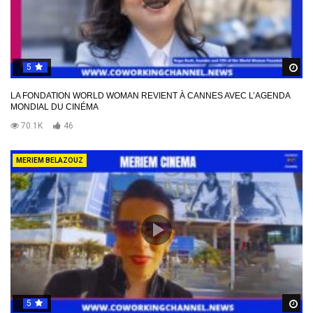
5
R
LA FONDATION WORLD WOMAN REVIENT À CANNES AVEC L’AGENDA
MONDIAL DU CINÉMA
70.1K
46
MERIEM BELAZOUZ
5
R