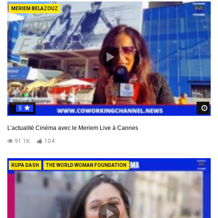
MERIEM BELAZOUZ
5
R
L’actualité Cinéma avec le Meriem Live à Cannes
91.1K
104
RUPA DASH
THE WORLD WOMAN FOUNDATION