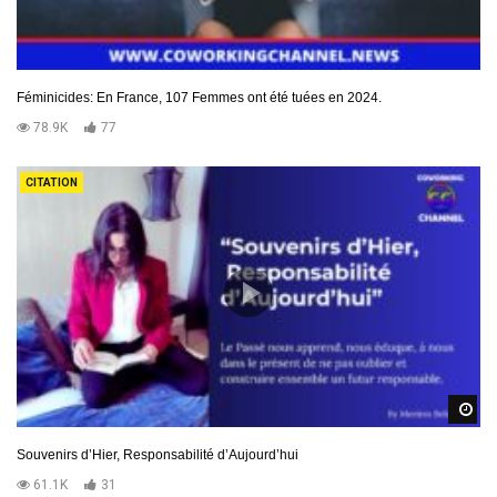
Féminicides: En France, 107 Femmes ont été tuées en 2024.
78.9K
77
CITATION
R
Souvenirs d’Hier, Responsabilité d’Aujourd’hui
61.1K
31