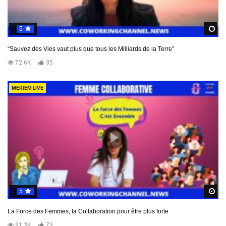
5
R
“Sauvez des Vies vaut plus que tous les Milliards de la Terre”
72.6K
35
MERIEM LIVE
5
R
La Force des Femmes, la Collaboration pour être plus forte
91.3K
73