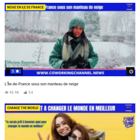
NEIGE EN ILE DE FRANCE
5
R
L’Île-de-France sous son manteau de neige
96.9K
54
CHANGE THE WORLD