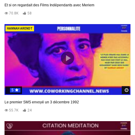
Et si on regardait des Films Indépendants avec Meriem
70.8K
58
HANNAH ARENDT
5
R
Le premier SMS envoyé un 3 décembre 1992
55.7K
24