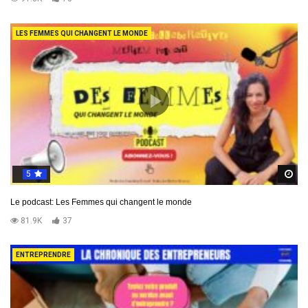
LES FEMMES QUI CHANGENT LE MONDE
5
R
Le podcast: Les Femmes qui changent le monde
81.9K
37
ENTREPRENDRE