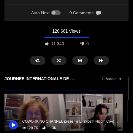
Auto Next
0 Comments
120 661 Views
11 340
0
JOURNEE INTERNATIONALE DE LA LUTTE CONTRE LES VIOLENCES FAITES AUX FEMMES
11 Videos
COWORKING CHANNEL présente Elisabeth Nicoli, Co-dirigeante des Éditions des Femmes , Militante MLF.
120.7K
11.3K