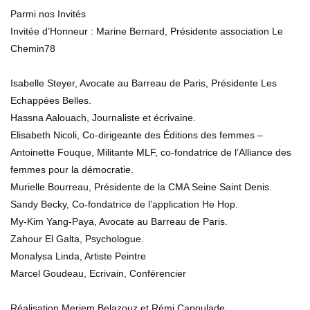
Parmi nos Invités
Femmes du Futur, les Femmes d’abord
Invitée d’Honneur : Marine Bernard, Présidente association Le
68.8K
145
Chemin78
Isabelle Steyer, Avocate au Barreau de Paris, Présidente Les
Echappées Belles.
Hassna Aalouach, Journaliste et écrivaine.
Elisabeth Nicoli, Co-dirigeante des Éditions des femmes –
Antoinette Fouque, Militante MLF, co-fondatrice de l’Alliance des
femmes pour la démocratie.
Murielle Bourreau, Présidente de la CMA Seine Saint Denis.
Sandy Becky, Co-fondatrice de l’application He Hop.
My-Kim Yang-Paya, Avocate au Barreau de Paris.
Zahour El Galta, Psychologue.
Monalysa Linda, Artiste Peintre
Marcel Goudeau, Ecrivain, Conférencier
Réalisation Meriem Belazouz et Rémi Capoulade