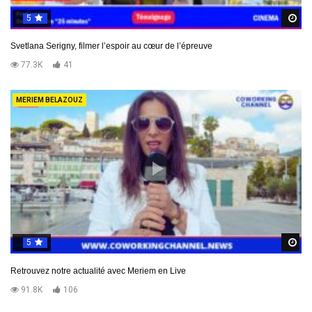
5
R
Svetlana Serigny, filmer l’espoir au cœur de l’épreuve
77.3K
41
MERIEM BELAZOUZ
5
R
Retrouvez notre actualité avec Meriem en Live
91.8K
106