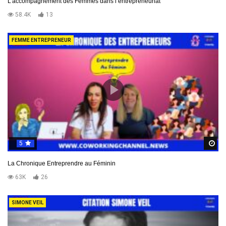
L’accompagnement des Femmes dans l’entrepreneuriat
58.4K
13
FEMME ENTREPRENEUR
5
R
La Chronique Entreprendre au Féminin
63K
26
SIMONE VEIL