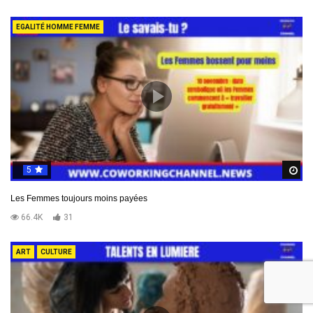
EGALITÉ HOMME FEMME
5
R
Les Femmes toujours moins payées
66.4K
31
ART
CULTURE