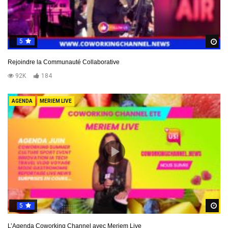
5
R
Rejoindre la Communauté Collaborative
92K
184
AGENDA
MERIEM LIVE
5
R
L’Agenda Coworking Channel avec Meriem Live