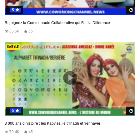
5
R
Rejoignez la Communauté Collaborative qui Fait la Différence
65.5K
66
KABYLE
5
R
3 000 ans d’histoire : les Kabyles, le tifinagh et Yennayer
79.4K
45