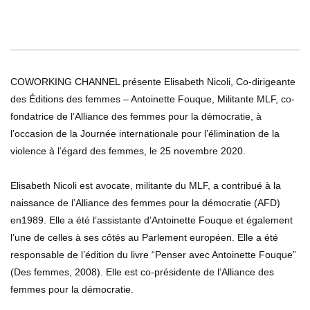
0
ABONNÉS
Femmes
128.8K
11.3K
COWORKING CHANNEL présente Rachida Khalil
115.7K
12.4K
COWORKING CHANNEL présente Elisabeth Nicoli, Co-dirigeante
des Éditions des femmes – Antoinette Fouque, Militante MLF, co-
fondatrice de l’Alliance des femmes pour la démocratie, à
COWORKING CHANNEL présente Zahour El Galta,
l’occasion de la Journée internationale pour l’élimination de la
Psychologue.
violence à l’égard des femmes, le 25 novembre 2020.
140.8K
16.4K
Elisabeth Nicoli est avocate, militante du MLF, a contribué à la
Coworking Channel vous présente KIKKA, Auteure et
naissance de l’Alliance des femmes pour la démocratie (AFD)
Conférencière – 25 novembre – Journée de lutte
contre les violences faites aux femmes
en1989. Elle a été l’assistante d’Antoinette Fouque et également
17.9K
476
l’une de celles à ses côtés au Parlement européen. Elle a été
responsable de l’édition du livre “Penser avec Antoinette Fouque”
Protection des droits des femmes: le 25 novembre –
(Des femmes, 2008). Elle est co-présidente de l’Alliance des
Journée internationale de lutte contre les violences
faites aux femmes – by Coworking Channel
femmes pour la démocratie.
13K
98