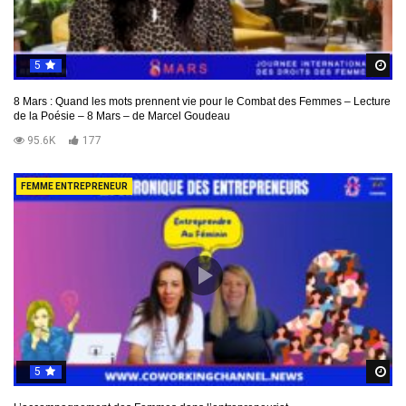
5
R
8 Mars : Quand les mots prennent vie pour le Combat des Femmes – Lecture
de la Poésie – 8 Mars – de Marcel Goudeau
95.6K
177
FEMME ENTREPRENEUR
5
R