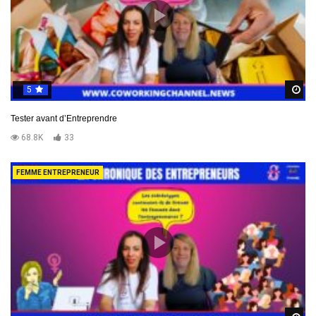
5
R
Tester avant d’Entreprendre
68.8K
33
FEMME ENTREPRENEUR