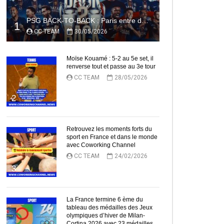
PSG BACK-TO-BACK : Paris entre dans l’histoire
1
CC TEAM
30/05/2026
Moïse Kouamé : 5-2 au 5e set, il
renverse tout et passe au 3e tour
CC TEAM
28/05/2026
2
Retrouvez les moments forts du
sport en France et dans le monde
avec Coworking Channel
CC TEAM
24/02/2026
3
La France termine 6 ème du
tableau des médailles des Jeux
olympiques d’hiver de Milan-
Cortina 2026 avec 23 médailles