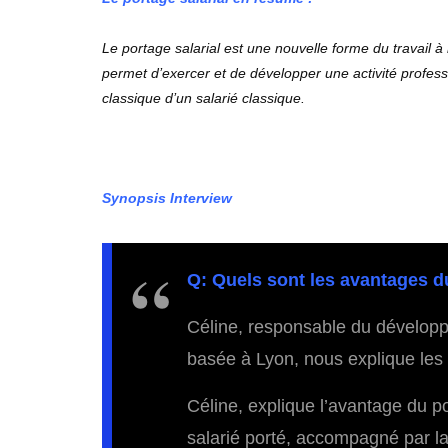
Le portage salarial est une nouvelle forme du travail à 
permet d’exercer et de développer une activité profes
classique d’un salarié classique.
Synopsis Interview
Q: Quels sont les avantages d
Céline, responsable du dévelop
basée à Lyon, nous explique les 
Céline, explique l’avantage du po
salarié porté, accompagné par la