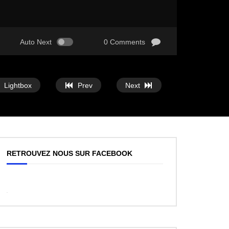
Auto Next
0 Comments
Lightbox
Prev
Next
RETROUVEZ NOUS SUR FACEBOOK
WordPress
Facebook
like
box
plugin