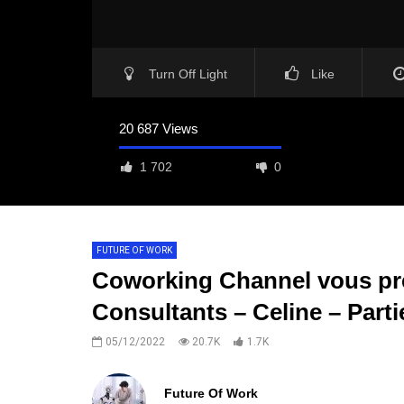
Turn Off Light
Like
20 687 Views
1 702
0
FUTURE OF WORK
Coworking Channel vous prés
Consultants – Celine – Parti
05/12/2022
20.7K
1.7K
Future Of Work