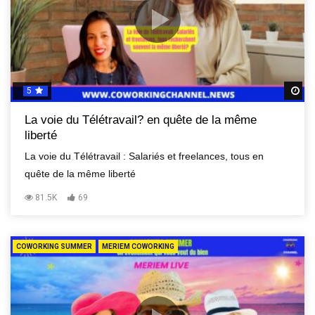
5
R
La voie du Télétravail? en quête de la même
liberté
La voie du Télétravail : Salariés et freelances, tous en
quête de la même liberté
81.5K
69
COWORKING SUMMER
MERIEM COWORKING