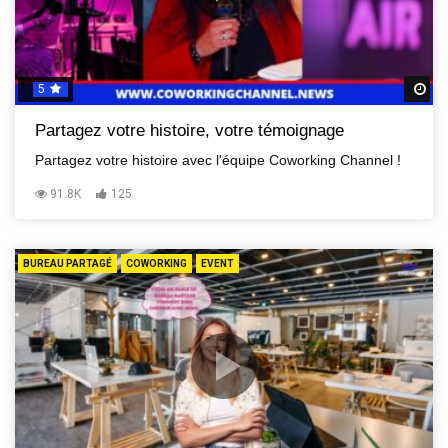
5
R
Partagez votre histoire, votre témoignage
Partagez votre histoire avec l'équipe Coworking Channel !
91.8K
125
BUREAU PARTAGÉ
COWORKING
EVENT