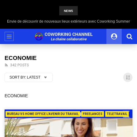
NEWS
Envie de découvrir de nouveaux lieux extérieurs avec Coworking Summer
ECONOMIE
342 POSTS
SORT BY:
LATEST
ECONOMIE
BUREAU VS HOME OFFICE L'AVENIR DU TRAVAIL
FREELANCES
TELETRAVAIL