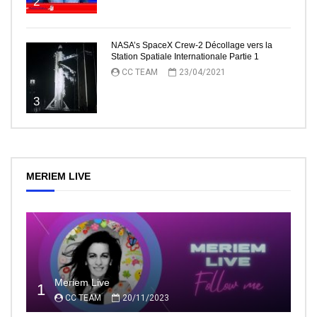
2
NASA’s SpaceX Crew-2 Décollage vers la
Station Spatiale Internationale Partie 1
CC TEAM
23/04/2021
3
MERIEM LIVE
Meriem Live
1
CC TEAM
20/11/2023