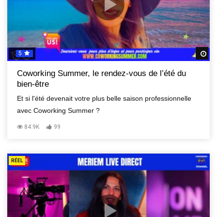
5
R
Coworking Summer, le rendez-vous de l’été du
bien-être
Et si l'été devenait votre plus belle saison professionnelle
avec Coworking Summer ?
84.9K
99
RÉEL