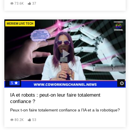
73.6K
37
MERIEM LIVE TECH
5
R
IA et robots : peut-on leur faire totalement
confiance ?
Peux t-on faire totalement confiance a l’IA et a la robotique?
80.2K
53