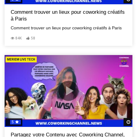
Comment trouver un lieux pour coworking créatifs
à Paris
Comment trouver un lieux pour coworking créatifs à Paris
84K
58
MERIEM LIVE TECH
5
R
Partagez votre Contenu avec Coworking Channel,