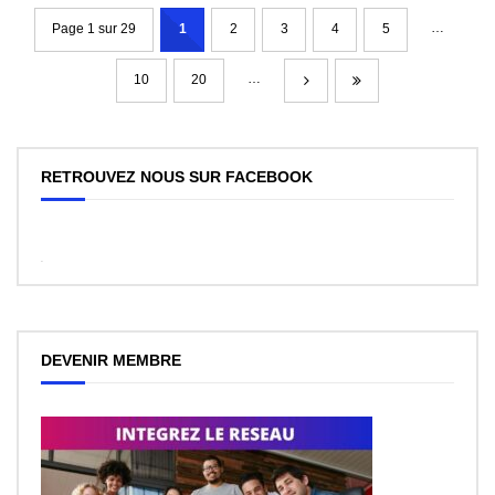
…
Page 1 sur 29
1
2
3
4
5
…
10
20
RETROUVEZ NOUS SUR FACEBOOK
WordPress
Facebook
like
box
plugin
DEVENIR MEMBRE