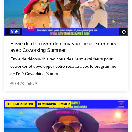
5
R
Envie de découvrir de nouveaux lieux extérieurs
avec Coworking Summer
Envie de découvrir avec nous des lieux extérieurs pour
coworker et développer votre réseau avec le programme
de l'été Coworking Summ...
84.2K
79
BLOG MERIEM LIVE
COWORKING SUMMER