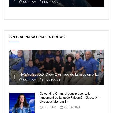
CC TEAM
13/11/2023
SPECIAL NASA SPACE X CREW 2
NASA’s SpaceX Crew-2 Arrivée de la mission à la Station Spatiale Internationale Partie2
1
CC TEAM
24/04/2021
Coworking Channel vous présente le
lancement de la fusée Falcom9 – Space X –
Live avec Meriem B.
CC TEAM
23/04/2021