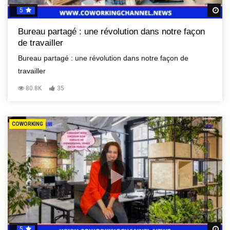
5
R
Bureau partagé : une révolution dans notre façon
de travailler
Bureau partagé : une révolution dans notre façon de
travailler
80.8K
35
COWORKING
5
R