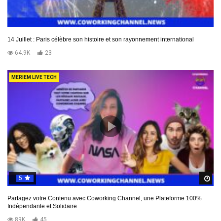
14 Juillet : Paris célèbre son histoire et son rayonnement international
64.9K
23
MERIEM LIVE TECH
5
R
Partagez votre Contenu avec Coworking Channel, une Plateforme 100%
Indépendante et Solidaire
89K
45