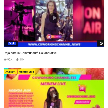
5
R
Rejoindre la Communauté Collaborative
92K
184
AGENDA
MERIEM LIVE