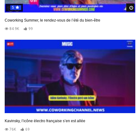
5
R
Coworking Summer, le rendez-vous de l’été du bien-être
84.9K
99
Kavinsky, l’icône électro française s’en est allée
76K
69