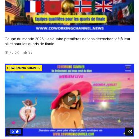
Coupe du monde 2026 : les quatre premières nations décrochent déjà leur
billet pour les quarts de finale
75.6K
33
COWORKING SUMMER
5
R