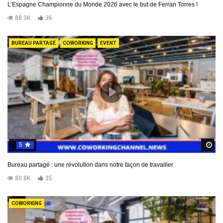
L’Espagne Championne du Monde 2026 avec le but de Ferran Torres !
88.3K
36
BUREAU PARTAGÉ
COWORKING
EVENT
5
R
Bureau partagé : une révolution dans notre façon de travailler
80.8K
35
COWORKING