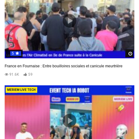
5
R
France en Fournaise : Entre bouilloires sociales et canicule meurtrière
91.6K
59
MERIEM LIVE TECH