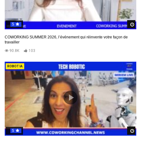
5
R
COWORKING SUMMER 2026, l’événement qui réinvente votre façon de
travailler
90.8K
103
ROBOT IA
5
R