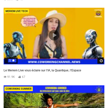
MERIEM LIVE TECH
5
R
Le Meriem Live vous éclaire sur l’IA, la Quantique, l’Espace
91.9K
67
COWORKING SUMMER