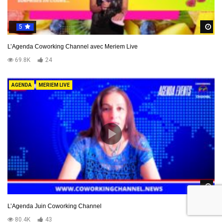
5
R
L’Agenda Coworking Channel avec Meriem Live
69.8K
24
AGENDA
MERIEM LIVE
R
L’Agenda Juin Coworking Channel
80.4K
43