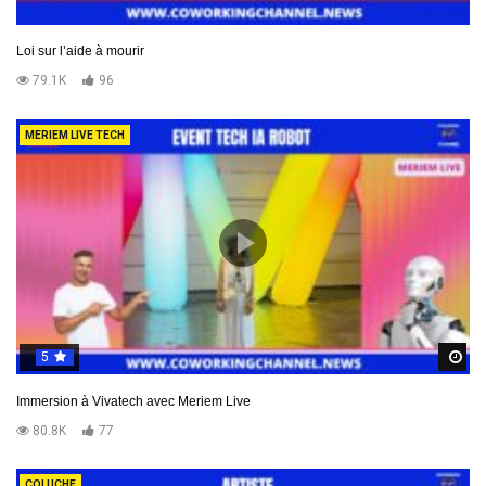
Loi sur l’aide à mourir
79.1K
96
MERIEM LIVE TECH
5
R
Immersion à Vivatech avec Meriem Live
80.8K
77
COLUCHE