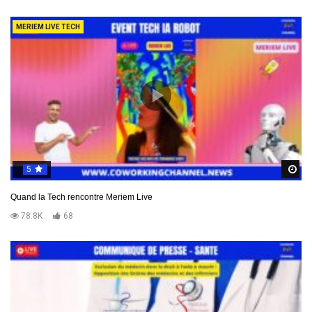
MERIEM LIVE TECH
5
R
Quand la Tech rencontre Meriem Live
78.8K
68