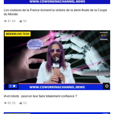
Les couleurs de la France écrivent la victoire de la demi-finale de la Coupe
du Monde
81.6K
56
MERIEM LIVE TECH
5
R
IA et robots : peut-on leur faire totalement confiance ?
80.2K
53