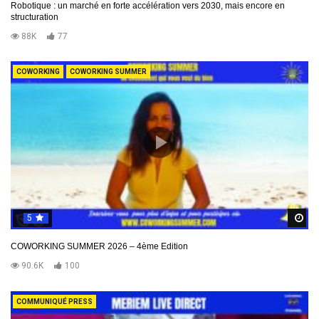
Robotique : un marché en forte accélération vers 2030, mais encore en
structuration
88K
77
COWORKING
COWORKING SUMMER
5
R
COWORKING SUMMER 2026 – 4ème Edition
90.6K
100
COMMUNIQUÉ PRESS