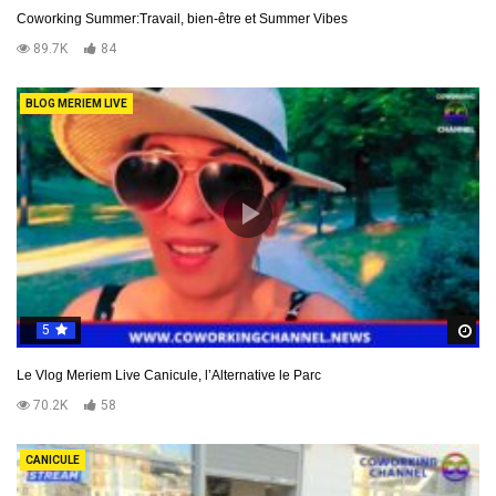
Coworking Summer:Travail, bien-être et Summer Vibes
89.7K
84
BLOG MERIEM LIVE
5
R
Le Vlog Meriem Live Canicule, l’Alternative le Parc
70.2K
58
CANICULE