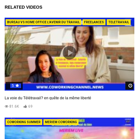
RELATED VIDEOS
BUREAU VS HOME OFFICE L'AVENIR DU TRAVAIL
FREELANCES
TELETRAVAIL
5
R
La voie du Télétravail? en quête de la même liberté
81.6K
69
COWORKING SUMMER
MERIEM COWORKING