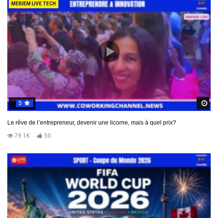
MERIEM LIVE TECH
5
R
Le rêve de l’entrepreneur, devenir une licorne, mais à quel prix?
79.1K
50