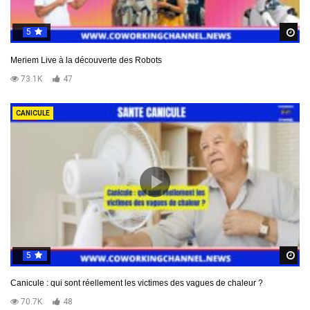
5
R
Meriem Live à la découverte des Robots
73.1K
47
CANICULE
5
R
Canicule : qui sont réellement les victimes des vagues de chaleur ?
70.7K
48