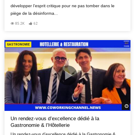
développer l’esprit critique pour ne pas tomber dans le
piège de la désinforma...
85.2K
62
GASTRONOMIE
R
Un rendez-vous d’excellence dédié à la
Gastronomie & l’Hôtellerie
Un rendez-vous d’excellence dédié à la Gastronomie &