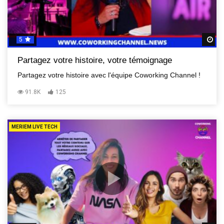
5
R
Partagez votre histoire, votre témoignage
Partagez votre histoire avec l'équipe Coworking Channel !
91.8K
125
MERIEM LIVE TECH