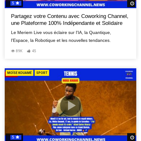
5
R
Partagez votre Contenu avec Coworking Channel,
une Plateforme 100% Indépendante et Solidaire
Le Meriem Live vous éclaire sur l'IA, la Quantique,
l'Espace, la Robotique et les nouvelles tendances.
89K
45
MOÏSE KOUAMÉ
SPORT
5
R