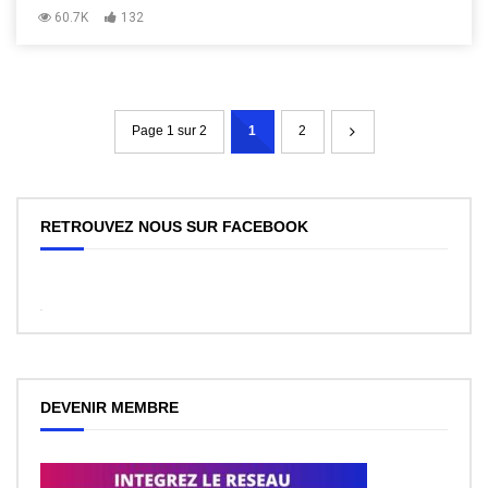
60.7K
132
Page 1 sur 2
1
2
RETROUVEZ NOUS SUR FACEBOOK
WordPress
Facebook
like
box
plugin
DEVENIR MEMBRE