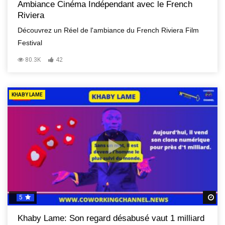
Ambiance Cinéma Indépendant avec le French
Riviera
Découvrez un Réel de l'ambiance du French Riviera Film
Festival
80.3K
42
KHABY LAME
5
R
Khaby Lame: Son regard désabusé vaut 1 milliard