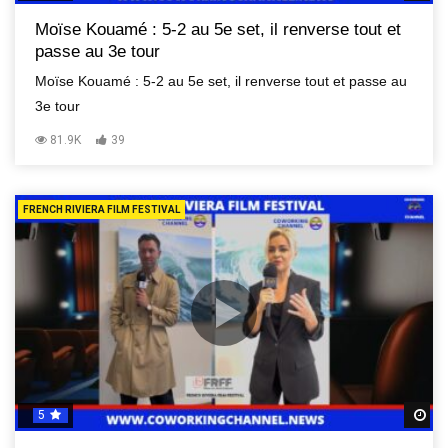
Moïse Kouamé : 5-2 au 5e set, il renverse tout et
passe au 3e tour
Moïse Kouamé : 5-2 au 5e set, il renverse tout et passe au
3e tour
81.9K
39
FRENCH RIVIERA FILM FESTIVAL
5
R