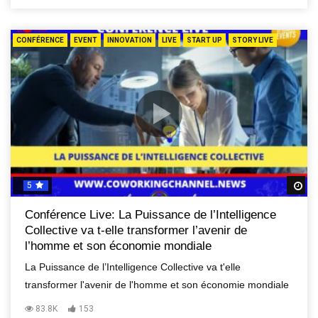
CONFÉRENCE
EVENT
INNOVATION
LIVE
START UP
STORY LIVE
5
R
Conférence Live: La Puissance de l’Intelligence
Collective va t-elle transformer l’avenir de
l’homme et son économie mondiale
La Puissance de l’Intelligence Collective va t'elle
transformer l'avenir de l'homme et son économie mondiale
83.8K
153