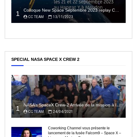
Colloque New Space Septembre 2023 replay Conférences
1
CC TEAM
13/11/2023
SPECIAL NASA SPACE X CREW 2
NASA’s SpaceX Crew-2 Arrivée de la mission à la Station Spatiale Internationale Partie2
1
CC TEAM
24/04/2021
Coworking Channel vous présente le
lancement de la fusée Falcom9 – Space X –