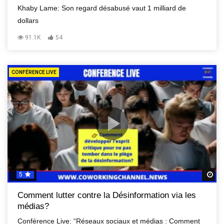
Khaby Lame: Son regard désabusé vaut 1 milliard de
dollars
91.1K
54
CONFÉRENCE LIVE
5
R
Comment lutter contre la Désinformation via les
médias?
Conférence Live: “Réseaux sociaux et médias : Comment