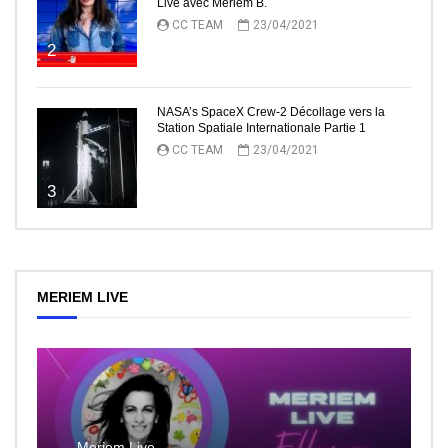
Live avec Meriem B.
CC TEAM
23/04/2021
2
NASA’s SpaceX Crew-2 Décollage vers la
Station Spatiale Internationale Partie 1
CC TEAM
23/04/2021
3
MERIEM LIVE
Meriem Live