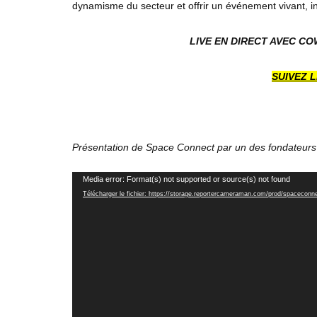
dynamisme du secteur et offrir un événement vivant, in
LIVE EN DIRECT AVEC CO
SUIVEZ L
Présentation de Space Connect par un des fondateurs
Lecteur
Media error: Format(s) not supported or source(s) not found
Télécharger le fichier: https://storage.reportercameraman.com/prod/spacecon
vidéo