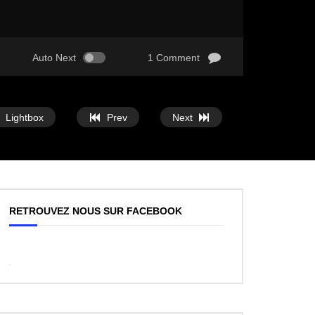
Auto Next
1 Comment
Lightbox
Prev
Next
RETROUVEZ NOUS SUR FACEBOOK
WordPress
Facebook
like
box
plugin