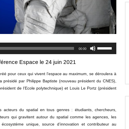
Utilisez
00:00
les
flèches
érence Espace le 24 juin 2021
haut/bas
éé pour ceux qui vivent l’espace au maximum, se déroulera à
pour
 présidé par Philippe Baptiste (nouveau président du CNES),
augmenter
ésident de l’Ecole polytechnique) et Louis Le Portz (président
ou
diminuer
le
 acteurs du spatial en tous genres : étudiants, chercheurs,
volume.
teurs qui gravitent autour du spatial comme les agences, les
 écosystème unique, source d’innovation et contributeur au