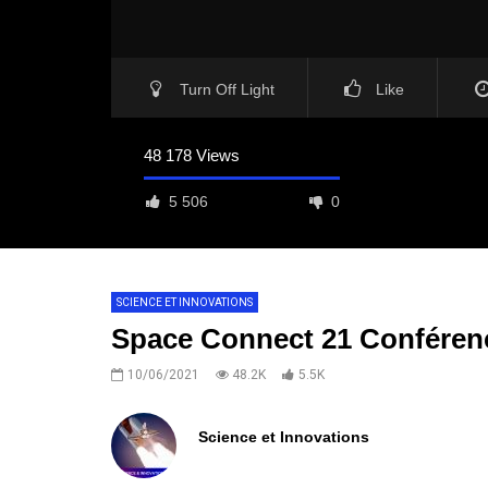
Turn Off Light
Like
48 178 Views
5 506
0
SCIENCE ET INNOVATIONS
Space Connect 21 Conférenc
10/06/2021
48.2K
5.5K
Science et Innovations
0
ABONNÉS