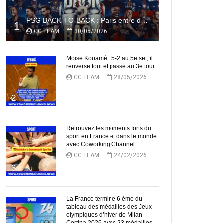
PSG BACK-TO-BACK : Paris entre dans l’histoire
1
CC TEAM
30/05/2026
Moïse Kouamé : 5-2 au 5e set, il
renverse tout et passe au 3e tour
CC TEAM
28/05/2026
2
Retrouvez les moments forts du
sport en France et dans le monde
avec Coworking Channel
CC TEAM
24/02/2026
3
La France termine 6 ème du
tableau des médailles des Jeux
olympiques d’hiver de Milan-
Cortina 2026 avec 23 médailles