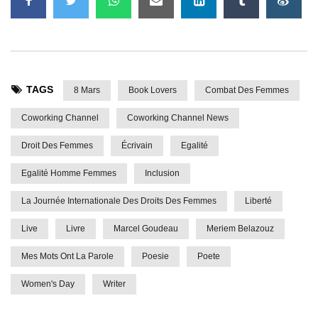
TAGS
8 Mars
Book Lovers
Combat Des Femmes
Coworking Channel
Coworking Channel News
Droit Des Femmes
Écrivain
Egalité
Egalité Homme Femmes
Inclusion
La Journée Internationale Des Droits Des Femmes
Liberté
Live
Livre
Marcel Goudeau
Meriem Belazouz
Mes Mots Ont La Parole
Poesie
Poete
Women's Day
Writer