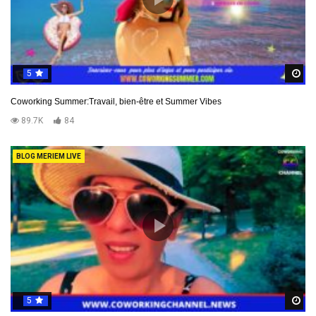
5
R
Coworking Summer:Travail, bien-être et Summer Vibes
89.7K
84
BLOG MERIEM LIVE
5
R