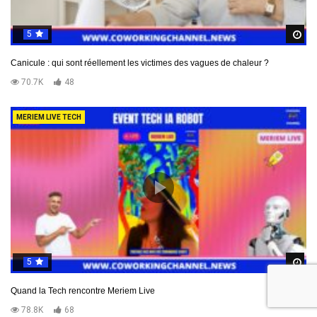
5
R
Canicule : qui sont réellement les victimes des vagues de chaleur ?
70.7K
48
MERIEM LIVE TECH
5
R
Quand la Tech rencontre Meriem Live
78.8K
68