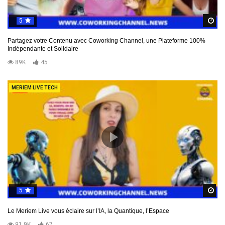
5
R
Partagez votre Contenu avec Coworking Channel, une Plateforme 100%
Indépendante et Solidaire
89K
45
MERIEM LIVE TECH
5
R
Le Meriem Live vous éclaire sur l’IA, la Quantique, l’Espace
91.9K
67