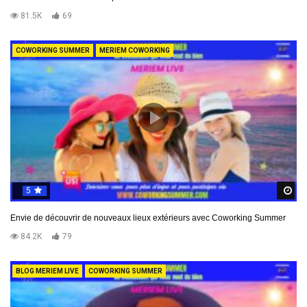
81.5K
69
COWORKING SUMMER
MERIEM COWORKING
5
R
Envie de découvrir de nouveaux lieux extérieurs avec Coworking Summer
84.2K
79
BLOG MERIEM LIVE
COWORKING SUMMER