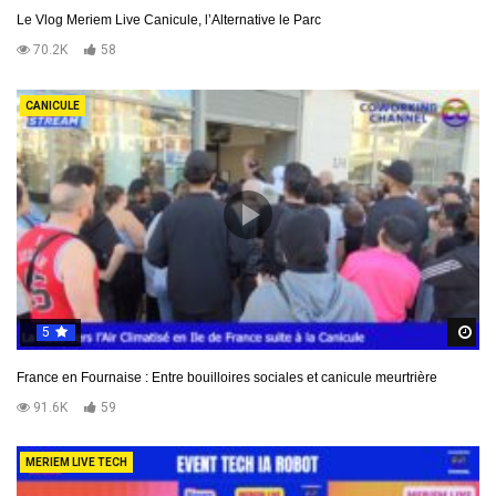
Le Vlog Meriem Live Canicule, l’Alternative le Parc
70.2K
58
CANICULE
5
R
France en Fournaise : Entre bouilloires sociales et canicule meurtrière
91.6K
59
MERIEM LIVE TECH