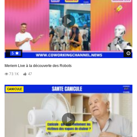
5
R
Meriem Live à la découverte des Robots
73.1K
47
CANICULE