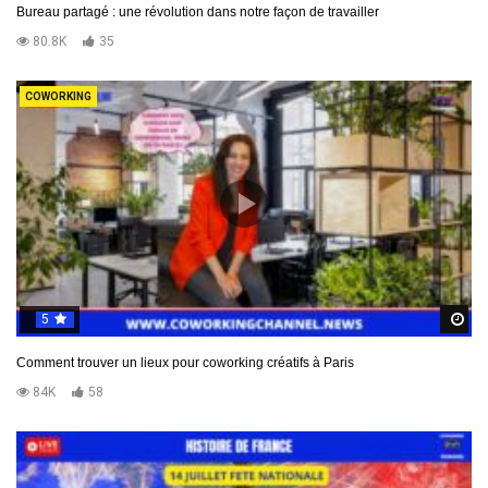
Bureau partagé : une révolution dans notre façon de travailler
80.8K
35
COWORKING
5
R
Comment trouver un lieux pour coworking créatifs à Paris
84K
58