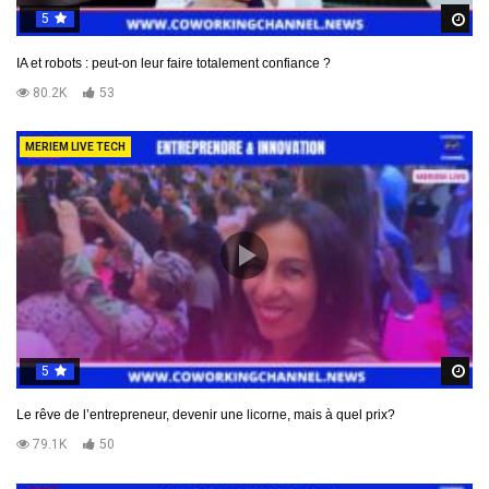
5
R
IA et robots : peut-on leur faire totalement confiance ?
80.2K
53
MERIEM LIVE TECH
5
R
Le rêve de l’entrepreneur, devenir une licorne, mais à quel prix?
79.1K
50