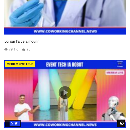
Loi sur l’aide à mourir
79.1K
96
MERIEM LIVE TECH
5
R