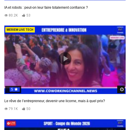
IA et robots : peut-on leur faire totalement confiance ?
80.2K
53
MERIEM LIVE TECH
5
R
Le rêve de l’entrepreneur, devenir une licorne, mais à quel prix?
79.1K
50