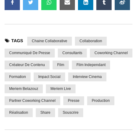
TAGS
Chaine Collaborative
Collaboration
Communiqué De Presse
Consultants
Coworking Channel
Créateur De Contenu
Film
Film Independant
Formation
Impact Social
Interview Cinema
Meriem Belazouz
Meriem Live
Partner Coworking Channel
Presse
Production
Réalisation
Share
Souscrire