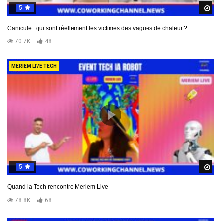
5
R
Canicule : qui sont réellement les victimes des vagues de chaleur ?
70.7K
48
MERIEM LIVE TECH
5
R
Quand la Tech rencontre Meriem Live
78.8K
68