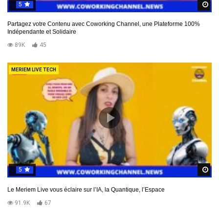
5
R
Partagez votre Contenu avec Coworking Channel, une Plateforme 100%
Indépendante et Solidaire
89K
45
MERIEM LIVE TECH
5
R
Le Meriem Live vous éclaire sur l’IA, la Quantique, l’Espace
91.9K
67