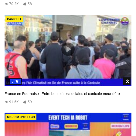
70.2K
58
CANICULE
5
R
France en Fournaise : Entre bouilloires sociales et canicule meurtrière
91.6K
59
MERIEM LIVE TECH