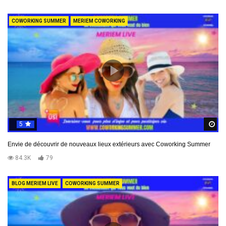
COWORKING SUMMER
MERIEM COWORKING
5
R
Envie de découvrir de nouveaux lieux extérieurs avec Coworking Summer
84.3K
79
BLOG MERIEM LIVE
COWORKING SUMMER