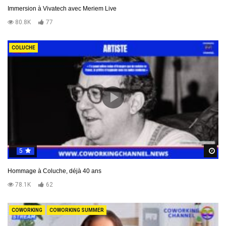
Immersion à Vivatech avec Meriem Live
80.8K
77
COLUCHE
5
R
Hommage à Coluche, déjà 40 ans
78.1K
62
COWORKING
COWORKING SUMMER