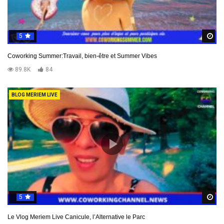
5
R
Coworking Summer:Travail, bien-être et Summer Vibes
89.8K
84
BLOG MERIEM LIVE
5
R
Le Vlog Meriem Live Canicule, l’Alternative le Parc