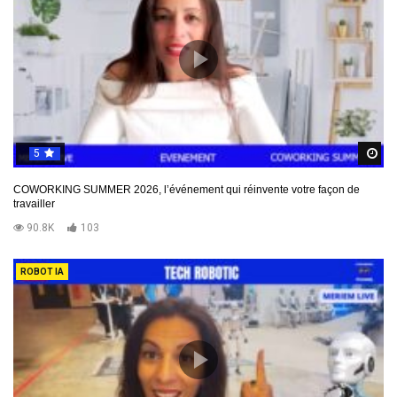
5
R
COWORKING SUMMER 2026, l’événement qui réinvente votre façon de
travailler
90.8K
103
ROBOT IA