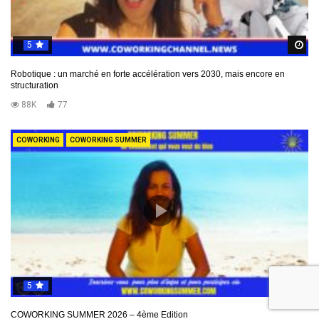
5
R
Robotique : un marché en forte accélération vers 2030, mais encore en
structuration
88K
77
COWORKING
COWORKING SUMMER
5
R
COWORKING SUMMER 2026 – 4ème Edition