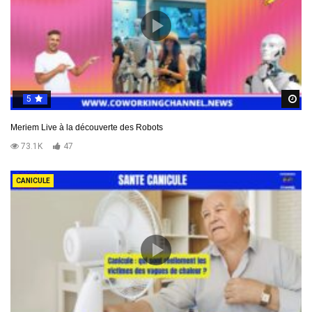
5
R
Meriem Live à la découverte des Robots
73.1K
47
CANICULE