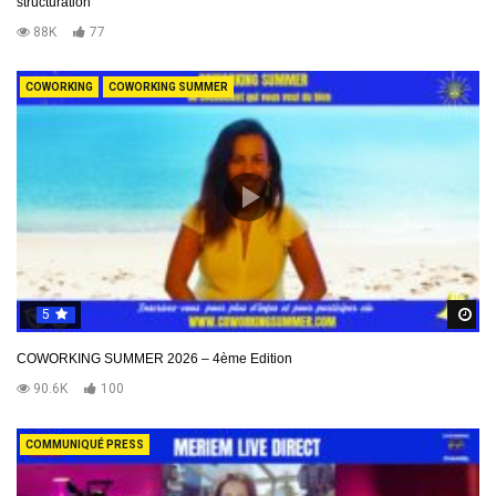
structuration
88K
77
COWORKING
COWORKING SUMMER
5
R
COWORKING SUMMER 2026 – 4ème Edition
90.6K
100
COMMUNIQUÉ PRESS