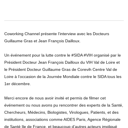
0
ABONNÉS
14.3K
64
La Journée Internationale des Droits de l’Enfant –
Luttons contre la Faim et la Pauvreté en France et
dans le Monde
Coworking Channel présente l’interview avec les Docteurs
91.7K
152
Guillaume Gras et Jean François Dailloux.
Coworking Channel vous présente Amalric Gérard, le
Un événement pour la lutte contre le #SIDA #VIH organisé par le
réalisateur du Film: L’Ennemi Public Numéro 0, une
comédie burlesque au profit de la recherche médicale
Président Docteur Jean François Dailloux du VIH Val de Loire et
78.2K
143
le Président Docteur Guillaume Gras de Corevih Centre Val de
Loire à l’occasion de la Journée Mondiale contre le SIDA tous les
Coworking Channel soutient la Journée Mondiale du
1er décembre.
Cancer du Sein : Sensibilisation et Prévention
17.7K
142
Merci encore de nous avoir invité et permis de filmer cet
événement ou nous avons pu rencontrer des experts de la Santé,
COWORKING CHANNEL présente l’interview de Karl
Chercheurs, Médecins, Biologistes, Virologues, Patients, et des
Stefic, Virologue, avec lJean François Dailloux.
institutions, associations comme AIDES Paris, Agence Régionale
159.6K
13.4K
de Santé Ile de France, et beaucoup d’autres acteurs impliqué