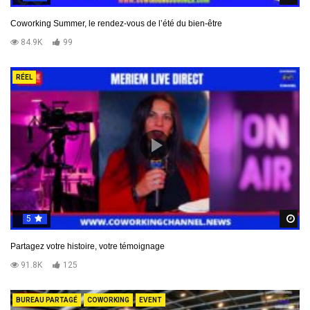
de chaleur ?
70.7K
48
Coworking Summer, le rendez-vous de l’été du bien-être
84.9K
99
France en Fournaise : Entre bouilloires sociales et
canicule meurtrière
RÉEL
91.6K
59
5
R
Partagez votre histoire, votre témoignage
91.8K
125
BUREAU PARTAGÉ
COWORKING
EVENT