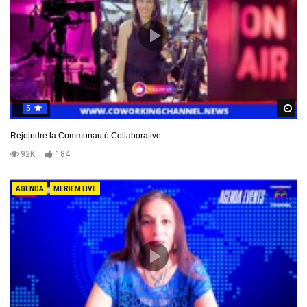
5
R
Rejoindre la Communauté Collaborative
92K
184
AGENDA
MERIEM LIVE