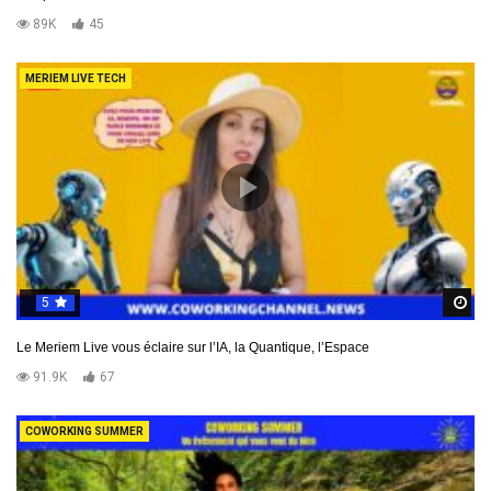
89K
45
MERIEM LIVE TECH
5
R
Le Meriem Live vous éclaire sur l’IA, la Quantique, l’Espace
91.9K
67
COWORKING SUMMER