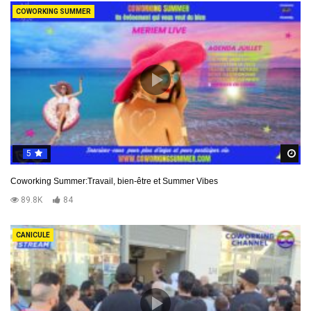
COWORKING SUMMER
5
R
Coworking Summer:Travail, bien-être et Summer Vibes
89.8K
84
CANICULE