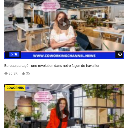
5
R
Bureau partagé : une révolution dans notre façon de travailler
80.8K
35
COWORKING