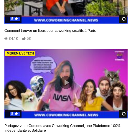
5
R
Comment trouver un lieux pour coworking créatifs à Paris
84.1K
58
MERIEM LIVE TECH
5
R
Partagez votre Contenu avec Coworking Channel, une Plateforme 100%
Indépendante et Solidaire