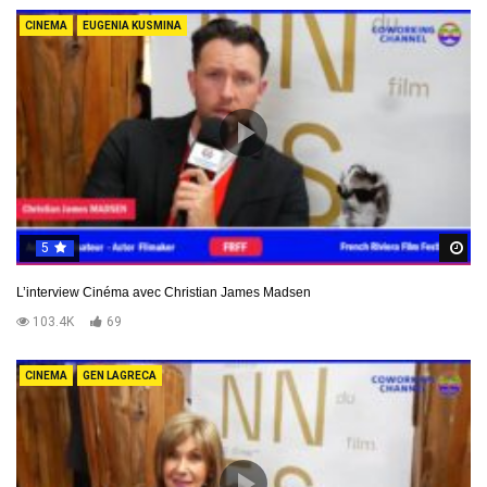
CINEMA
EUGENIA KUSMINA
5
R
L’interview Cinéma avec Christian James Madsen
103.4K
69
CINEMA
GEN LAGRECA