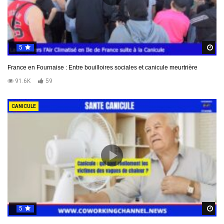
5
R
France en Fournaise : Entre bouilloires sociales et canicule meurtrière
91.6K
59
CANICULE
5
R