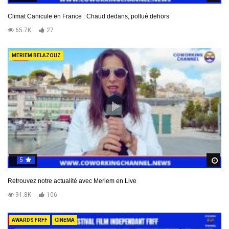
Climat Canicule en France : Chaud dedans, pollué dehors
65.7K
27
MERIEM BELAZOUZ
5
R
Retrouvez notre actualité avec Meriem en Live
91.8K
106
AWARDS FRFF
CINEMA