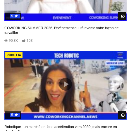
5
R
COWORKING SUMMER 2026, l’événement qui réinvente votre façon de
travailler
90.8K
103
ROBOT IA
5
R
Robotique : un marché en forte accélération vers 2030, mais encore en