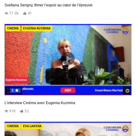
Svetlana Serigny, filmer l’espoir au cœur de l’épreuve
77.3K
41
CINEMA
EUGENIA KUSMINA
5
R
L’interview Cinéma avec Eugenia Kuzmina
91K
52
CINEMA
EVA LANSKA