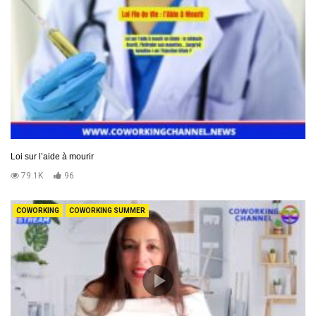
Loi sur l’aide à mourir
79.1K
96
COWORKING
COWORKING SUMMER