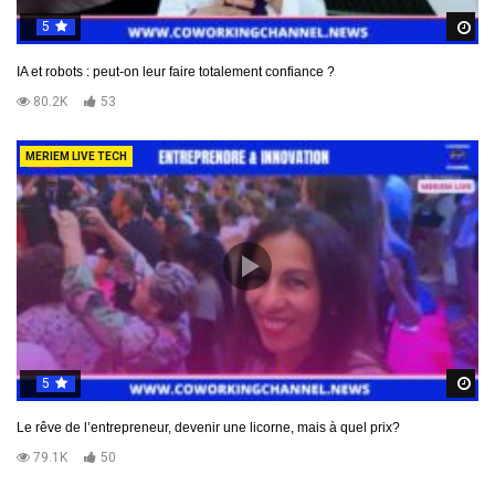
5
R
IA et robots : peut-on leur faire totalement confiance ?
80.2K
53
MERIEM LIVE TECH
5
R
Le rêve de l’entrepreneur, devenir une licorne, mais à quel prix?
79.1K
50