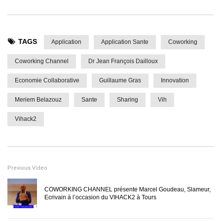
11.8K
3
TAGS
Spécial Confinement Coworking Channel avec
Application
Application Sante
Coworking
Zahour El Galta
279.1K
27.4K
Coworking Channel
Dr Jean François Dailloux
Economie Collaborative
Guillaume Gras
Innovation
Eurasia Groupe Interview President Wang-H-Sheng
Masques Covid19
Meriem Belazouz
Sante
Sharing
Vih
359K
63.2K
Vihack2
Live Spécial Confinement Coworking Channel Dr
Madjid Si Houcine
102K
7.5K
Previous Video
Le Top 3 des Pays les plus heureux au Monde
COWORKING CHANNEL présente Marcel Goudeau, Slameur,
Ecrivain à l’occasion du VIHACK2 à Tours
62.3K
27