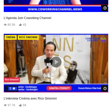
R
L’Agenda Juin Coworking Channel
80.5K
43
CINEMA
RICO SIMONINI
5
R
L’interview Cinéma avec Rico Simonini
97.7K
58