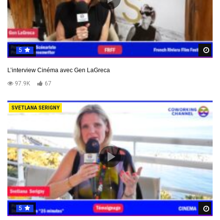
5
R
L’interview Cinéma avec Gen LaGreca
97.9K
67
SVETLANA SERIGNY
5
R