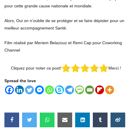
pour cette grande cause nationale et mondiale.
COWORKING CHANNEL présente l’interview de
Georgia Roerich avec le Docteur Jean François
Dailloux.
Alors, Oui on n’oublie de se protéger et se faire dépister pour un
122.2K
16.5K
meilleur accompagnement Santé.
COWORKING CHANNEL présente Mathilde et Fabien,
Film réalisé par Meriem Belazouz et Remi Cap pour Coworking
collaborateur du Hackathon: VIHACK2 à Tours
Channel
84.5K
7.5K
Cliquez pour noter ce post!
Merci !
Coworking Channel présente l’interview avec le
Docteur Jean François Dailloux – VIHACK2 –
Hackaton
Spread the love
3.7K
4
Coworking Channel présente Marie-Gabrielle
Capodano , Madame Spiruline, Inventrice
Entrepreneure
7.4K
3
COWORKING CHANNEL présente Simon Saw de la
Startup Mask Génération avec Meriem Belazouz