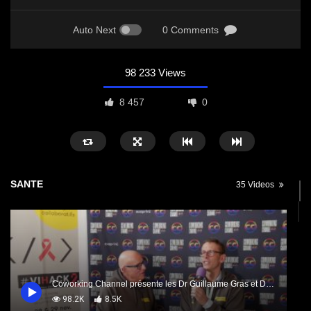
Auto Next
0 Comments
98 233 Views
8 457
0
SANTE
35 Videos
Coworking Channel présente les Dr Guillaume Gras et Dr Jean François Dailloux
98.2K
8.5K