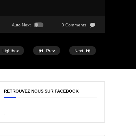
Auto Next
0 Comments
Lightbox
Prev
Next
RETROUVEZ NOUS SUR FACEBOOK
WordPress
Facebook
like
box
plugin