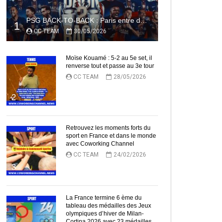
PSG BACK-TO-BACK : Paris entre dans l’histoire
1
CC TEAM
30/05/2026
Moïse Kouamé : 5-2 au 5e set, il
renverse tout et passe au 3e tour
CC TEAM
28/05/2026
2
Retrouvez les moments forts du
sport en France et dans le monde
avec Coworking Channel
CC TEAM
24/02/2026
3
La France termine 6 ème du
tableau des médailles des Jeux
olympiques d’hiver de Milan-
Cortina 2026 avec 23 médailles