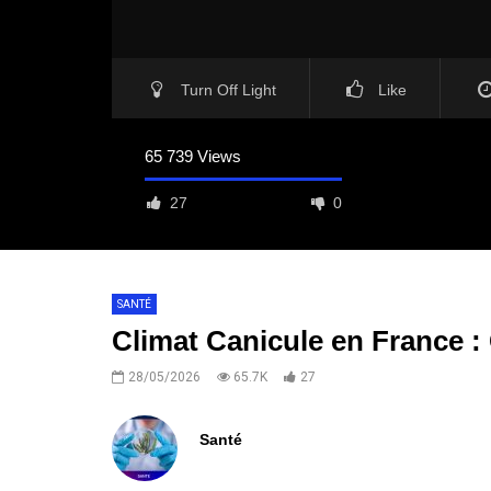
Turn Off Light
Like
65 739 Views
27
0
SANTÉ
Climat Canicule en France 
28/05/2026
65.7K
27
Santé
0
ABONNÉS