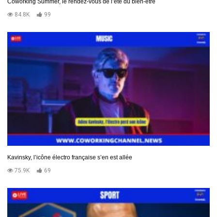
Coworking Summer, le rendez-vous de l’été du bien-être
84.8K
99
Kavinsky, l’icône électro française s’en est allée
75.9K
69