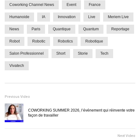
Coworking Channel News
Event
France
Humanoide
IA
Innovation
Live
Meriem Live
News
Paris
Quantique
Quantum
Reportage
Robot
Robotic
Robotics
Robotique
Salon Professionnel
Short
Storie
Tech
Vivatech
Previous Video
COWORKING SUMMER 2026, l’événement qui réinvente votre
façon de travailler
Next Video