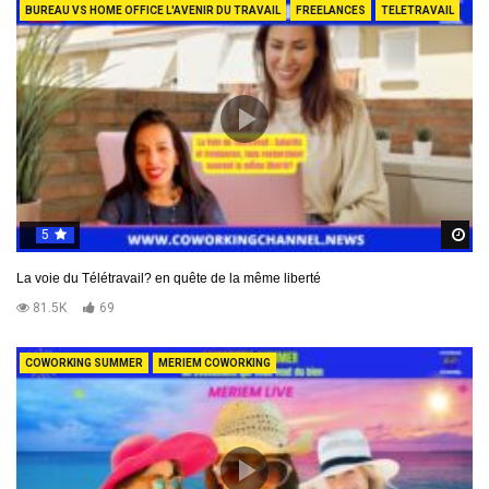
BUREAU VS HOME OFFICE L'AVENIR DU TRAVAIL
FREELANCES
TELETRAVAIL
5
R
La voie du Télétravail? en quête de la même liberté
81.5K
69
COWORKING SUMMER
MERIEM COWORKING