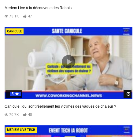
Meriem Live à la découverte des Robots
73.1K
47
CANICULE
5
R
Canicule : qui sont réellement les victimes des vagues de chaleur ?
70.7K
48
MERIEM LIVE TECH