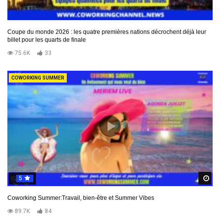
Coupe du monde 2026 : les quatre premières nations décrochent déjà leur
billet pour les quarts de finale
75.6K
33
COWORKING SUMMER
5
R
Coworking Summer:Travail, bien-être et Summer Vibes
89.7K
84