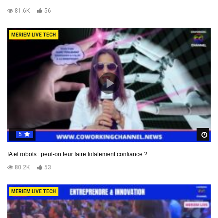
81.6K
56
MERIEM LIVE TECH
5
R
IA et robots : peut-on leur faire totalement confiance ?
80.2K
53
MERIEM LIVE TECH