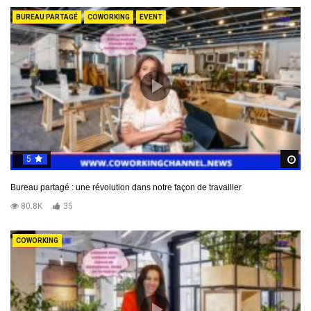
BUREAU PARTAGÉ
COWORKING
EVENT
5
R
Bureau partagé : une révolution dans notre façon de travailler
80.8K
35
COWORKING