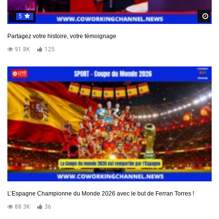
5
R
Partagez votre histoire, votre témoignage
91.8K
125
L’Espagne Championne du Monde 2026 avec le but de Ferran Torres !
88.3K
36