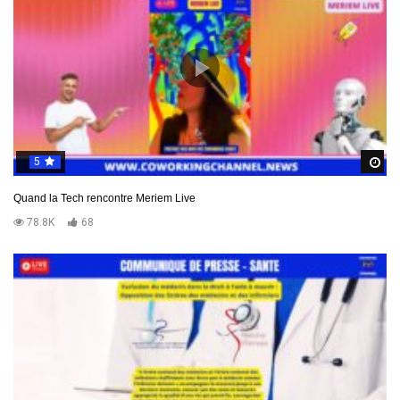
5
R
Quand la Tech rencontre Meriem Live
78.8K
68