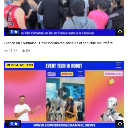
5
R
France en Fournaise : Entre bouilloires sociales et canicule meurtrière
91.6K
59
MERIEM LIVE TECH
5
R