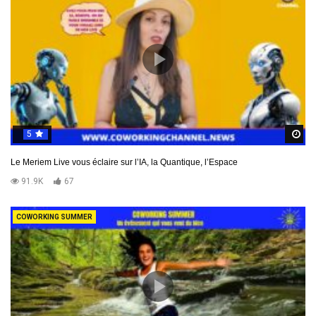
5
R
Le Meriem Live vous éclaire sur l’IA, la Quantique, l’Espace
91.9K
67
COWORKING SUMMER