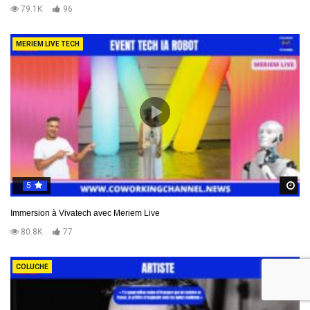
79.1K
96
MERIEM LIVE TECH
5
R
Immersion à Vivatech avec Meriem Live
80.8K
77
COLUCHE