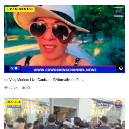
BLOG MERIEM LIVE
5
R
Le Vlog Meriem Live Canicule, l’Alternative le Parc
70.2K
58
CANICULE