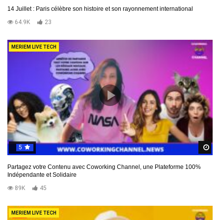
14 Juillet : Paris célèbre son histoire et son rayonnement international
64.9K
23
MERIEM LIVE TECH
5
R
Partagez votre Contenu avec Coworking Channel, une Plateforme 100%
Indépendante et Solidaire
89K
45
MERIEM LIVE TECH