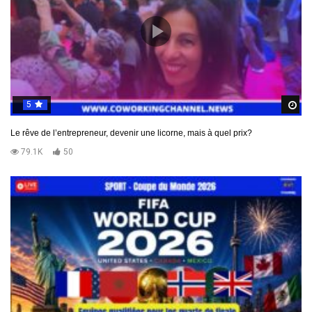
5
R
Le rêve de l’entrepreneur, devenir une licorne, mais à quel prix?
79.1K
50