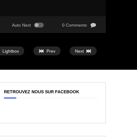
Auto Next
0 Comments
Lightbox
Prev
Next
RETROUVEZ NOUS SUR FACEBOOK
WordPress
Facebook
like
box
plugin