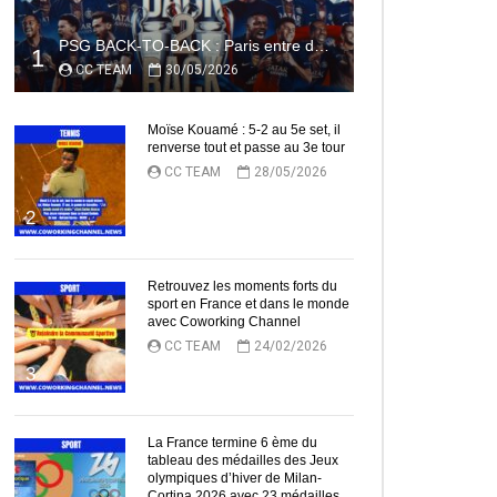
PSG BACK-TO-BACK : Paris entre dans l’histoire
1
CC TEAM
30/05/2026
Moïse Kouamé : 5-2 au 5e set, il
renverse tout et passe au 3e tour
CC TEAM
28/05/2026
2
Retrouvez les moments forts du
sport en France et dans le monde
avec Coworking Channel
CC TEAM
24/02/2026
3
La France termine 6 ème du
tableau des médailles des Jeux
olympiques d’hiver de Milan-
Cortina 2026 avec 23 médailles