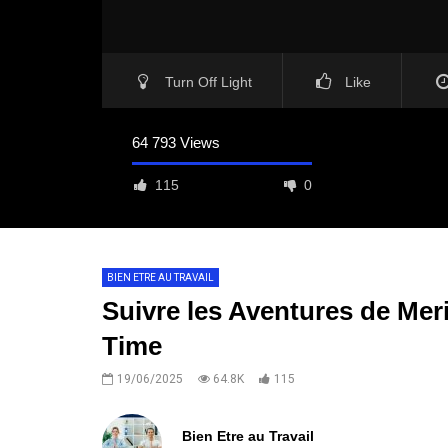
Turn Off Light
Like
64 793 Views
115
0
BIEN ETRE AU TRAVAIL
Suivre les Aventures de Me
Time
19/06/2025
64.8K
115
Bien Etre au Travail