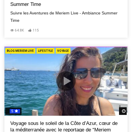
Summer Time
Suivre les Aventures de Meriem Live - Ambiance Summer
Time
64.8K
115
BLOG MERIEM LIVE
LIFESTYLE
VOYAGE
5
R
Voyage sous le soleil de la Côte d’Azur, cœur de
la méditerranée avec le reportage de “Meriem