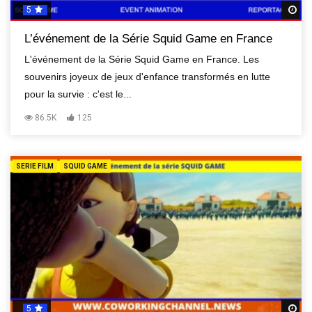
5
R
L’événement de la Série Squid Game en France
L'événement de la Série Squid Game en France. Les
souvenirs joyeux de jeux d'enfance transformés en lutte
pour la survie : c'est le...
86.5K
125
SERIE FILM
SQUID GAME
5
R