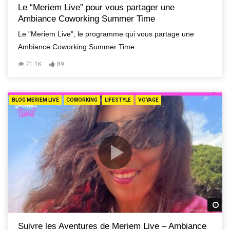
Le “Meriem Live” pour vous partager une
Ambiance Coworking Summer Time
Le "Meriem Live", le programme qui vous partage une
Ambiance Coworking Summer Time
71.1K
89
BLOG MERIEM LIVE
COWORKING
LIFESTYLE
VOYAGE
R
Suivre les Aventures de Meriem Live – Ambiance