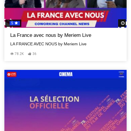
5
R
La France avec nous by Meriem Live
LA FRANCE AVEC NOUS by Meriem Live
78.2K
36