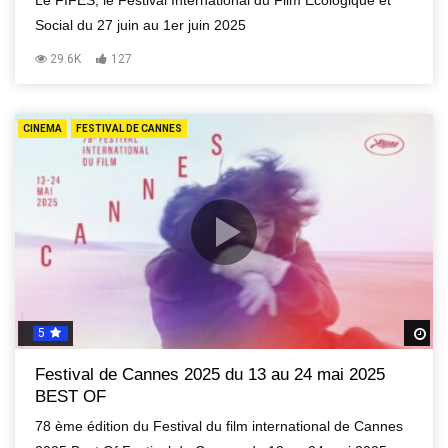
Le FIFES, le Festival International du Film Écologique et
Social du 27 juin au 1er juin 2025
29.6K
127
CINEMA
FESTIVAL DE CANNES
5
R
Festival de Cannes 2025 du 13 au 24 mai 2025
BEST OF
78 ème édition du Festival du film international de Cannes