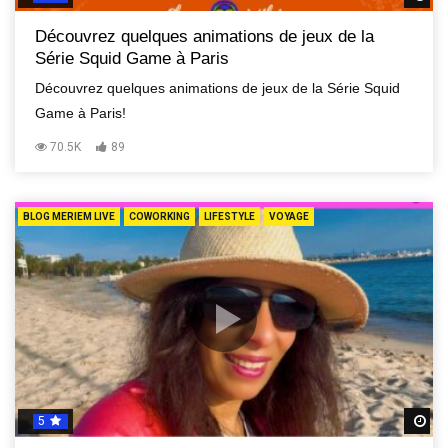
Découvrez quelques animations de jeux de la
Série Squid Game à Paris
Découvrez quelques animations de jeux de la Série Squid
Game à Paris!
70.5K
89
BLOG MERIEM LIVE
COWORKING
LIFESTYLE
VOYAGE
5
R