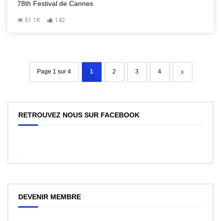
78th Festival de Cannes
51.1K
142
Page 1 sur 4
1
2
3
4
RETROUVEZ NOUS SUR FACEBOOK
WordPress
Facebook
like
box
plugin
DEVENIR MEMBRE