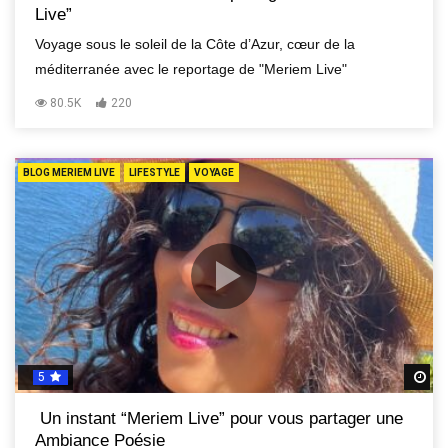
Live”
Voyage sous le soleil de la Côte d’Azur, cœur de la
méditerranée avec le reportage de "Meriem Live"
80.5K
220
BLOG MERIEM LIVE
LIFESTYLE
VOYAGE
5
R
Un instant “Meriem Live” pour vous partager une
Ambiance Poésie