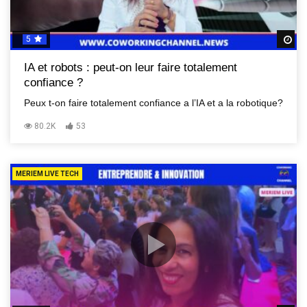
5
R
IA et robots : peut-on leur faire totalement
confiance ?
Peux t-on faire totalement confiance a l’IA et a la robotique?
80.2K
53
MERIEM LIVE TECH