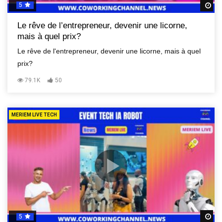
5
R
Le rêve de l’entrepreneur, devenir une licorne,
mais à quel prix?
Le rêve de l'entrepreneur, devenir une licorne, mais à quel
prix?
79.1K
50
MERIEM LIVE TECH
5
R