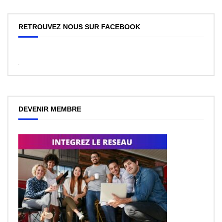
RETROUVEZ NOUS SUR FACEBOOK
WordPress
Facebook
like
box
plugin
DEVENIR MEMBRE