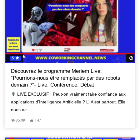
5
R
Découvrez le programme Meriem Live:
“Pourrions-nous être remplacés par des robots
demain ?”- Live, Conférence, Débat
LIVE EXCLUSIF : Peut-on vraiment faire confiance aux
applications d’Intelligence Artificielle ? L’IA est partout. Elle
nous ac...
85.9K
147