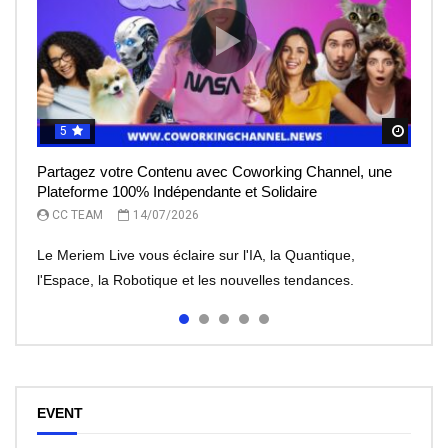
5
5
5
5
5
Regar
Regar
Regar
Regar
Regar
Partagez votre Contenu avec Coworking Channel, une
Le Meriem Live vous éclaire sur l’IA, la Quantique,
IA et robots : peut-on leur faire totalement confiance ?
Le rêve de l’entrepreneur, devenir une licorne, mais à
Meriem Live à la découverte des Robots
Plateforme 100% Indépendante et Solidaire
l’Espace
quel prix?
CC TEAM
CC TEAM
08/07/2026
30/06/2026
CC TEAM
CC TEAM
CC TEAM
14/07/2026
13/07/2026
07/07/2026
Le Meriem Live vous éclaire sur l'IA, la Quantique,
l'Espace, la Robotique et les nouvelles tendances.
EVENT