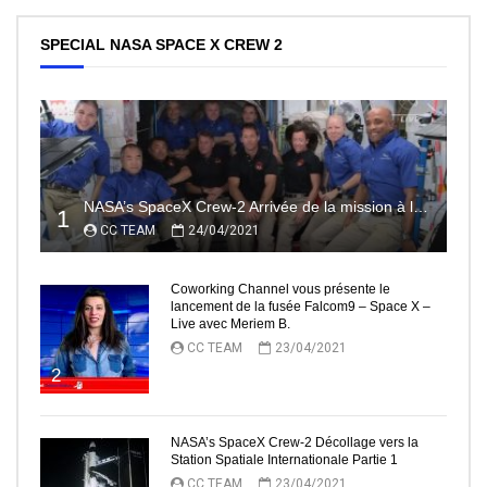
SPECIAL NASA SPACE X CREW 2
NASA’s SpaceX Crew-2 Arrivée de la mission à la Station Spatiale Internationale Partie2
1
CC TEAM
24/04/2021
Coworking Channel vous présente le
lancement de la fusée Falcom9 – Space X –
Live avec Meriem B.
CC TEAM
23/04/2021
2
NASA’s SpaceX Crew-2 Décollage vers la
Station Spatiale Internationale Partie 1
CC TEAM
23/04/2021