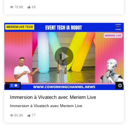
78.8K
68
MERIEM LIVE TECH
5
R
Immersion à Vivatech avec Meriem Live
Immersion à Vivatech avec Meriem Live
80.8K
77