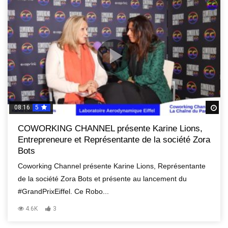
08:16
5
R
COWORKING CHANNEL présente Karine Lions,
Entrepreneure et Représentante de la société Zora
Bots
Coworking Channel présente Karine Lions, Représentante
de la société Zora Bots et présente au lancement du
#GrandPrixEiffel. Ce Robo...
4.6K
3