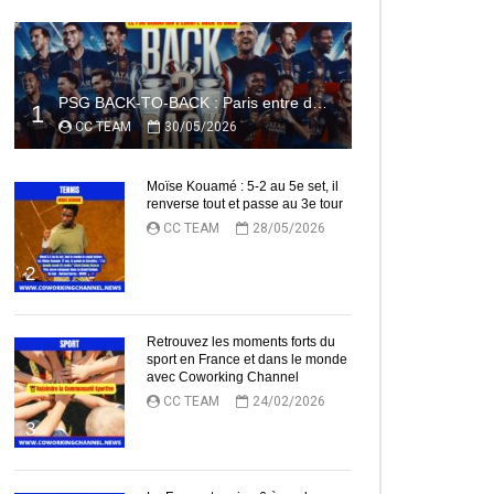
PSG BACK-TO-BACK : Paris entre dans l’histoire
1
CC TEAM
30/05/2026
Moïse Kouamé : 5-2 au 5e set, il
renverse tout et passe au 3e tour
CC TEAM
28/05/2026
2
Retrouvez les moments forts du
sport en France et dans le monde
avec Coworking Channel
CC TEAM
24/02/2026
3