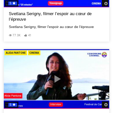
5
R
Svetlana Serigny, filmer l’espoir au cœur de
l’épreuve
Svetlana Serigny, filmer l'espoir au cœur de l'épreuve
77.3K
41
ALIDA PANTONE
CINEMA
5
R