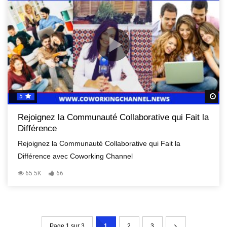
5
R
Rejoignez la Communauté Collaborative qui Fait la
Différence
Rejoignez la Communauté Collaborative qui Fait la
Différence avec Coworking Channel
65.5K
66
Page 1 sur 3
1
2
3