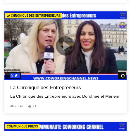
LA CHRONIQUE DES ENTREPRENEURS
5
R
La Chronique des Entrepreneurs
La Chronique des Entrepreneurs avec Dorothée et Meriem
73.4K
71
COMMUNIQUÉ PRESS