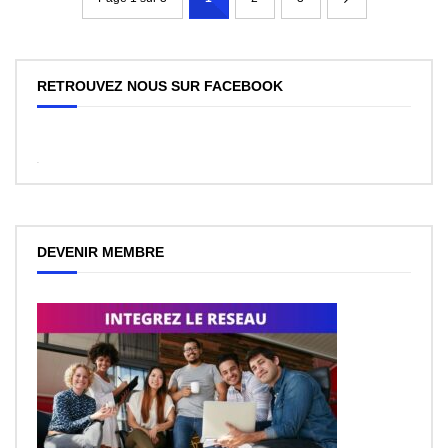
RETROUVEZ NOUS SUR FACEBOOK
WordPress
Facebook
like
box
plugin
DEVENIR MEMBRE