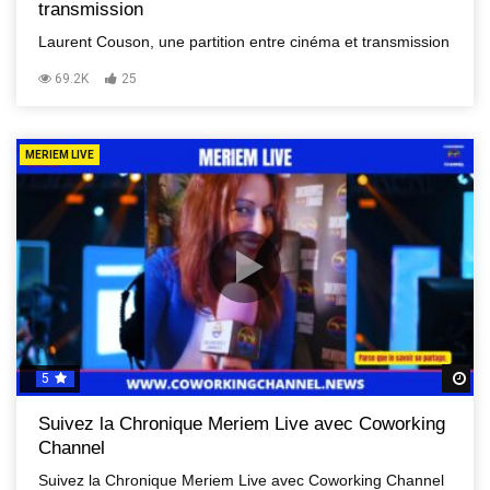
transmission
Laurent Couson, une partition entre cinéma et transmission
69.2K
25
MERIEM LIVE
5
R
Suivez la Chronique Meriem Live avec Coworking
Channel
Suivez la Chronique Meriem Live avec Coworking Channel