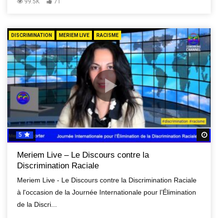
99.5K
71
DISCRIMINATION
MERIEM LIVE
RACISME
5
R
Meriem Live – Le Discours contre la
Discrimination Raciale
Meriem Live - Le Discours contre la Discrimination Raciale
à l'occasion de la Journée Internationale pour l’Élimination
de la Discri...