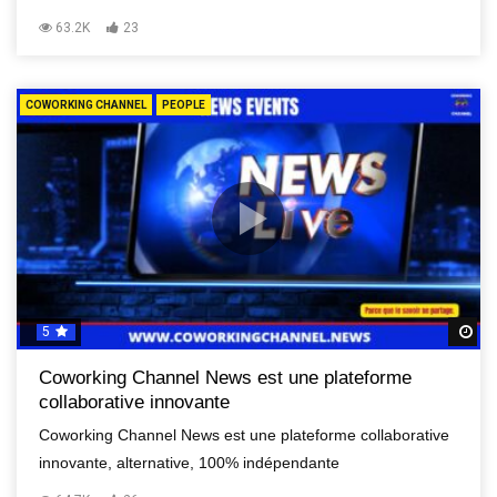
63.2K
23
COWORKING CHANNEL
PEOPLE
5
R
Coworking Channel News est une plateforme
collaborative innovante
Coworking Channel News est une plateforme collaborative
innovante, alternative, 100% indépendante