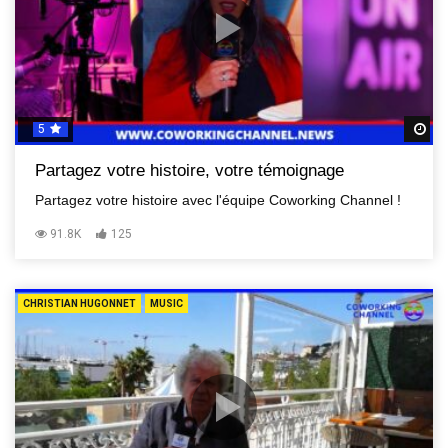
5
R
Partagez votre histoire, votre témoignage
Partagez votre histoire avec l'équipe Coworking Channel !
91.8K
125
CHRISTIAN HUGONNET
MUSIC