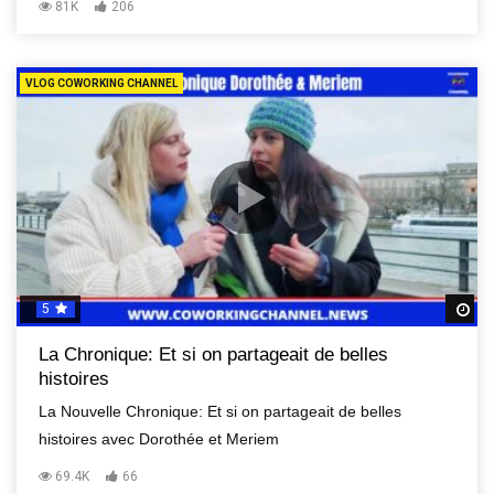
81K
206
VLOG COWORKING CHANNEL
5
R
La Chronique: Et si on partageait de belles
histoires
La Nouvelle Chronique: Et si on partageait de belles
histoires avec Dorothée et Meriem
69.4K
66