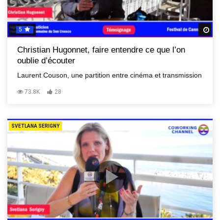
5
R
Christian Hugonnet, faire entendre ce que l’on
oublie d’écouter
Laurent Couson, une partition entre cinéma et transmission
73.8K
28
SVETLANA SERIGNY