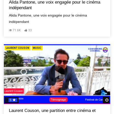
Alida Pantone, une voix engagée pour le cinéma
indépendant
Alida Pantone, une voix engagée pour le cinéma
indépendant
71.6K
33
LAURENT COUSON
MUSIC
5
R
Laurent Couson, une partition entre cinéma et