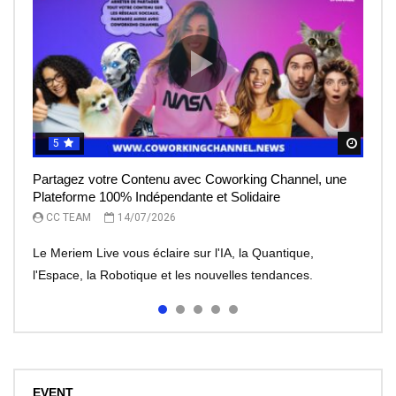
5
5
5
5
5
Regar
Regar
Regar
Regar
Regar
Partagez votre Contenu avec Coworking Channel, une
Le Meriem Live vous éclaire sur l’IA, la Quantique,
IA et robots : peut-on leur faire totalement confiance ?
Le rêve de l’entrepreneur, devenir une licorne, mais à
Meriem Live à la découverte des Robots
Plateforme 100% Indépendante et Solidaire
l’Espace
quel prix?
CC TEAM
CC TEAM
08/07/2026
30/06/2026
CC TEAM
CC TEAM
CC TEAM
14/07/2026
13/07/2026
07/07/2026
Le Meriem Live vous éclaire sur l'IA, la Quantique,
l'Espace, la Robotique et les nouvelles tendances.
EVENT