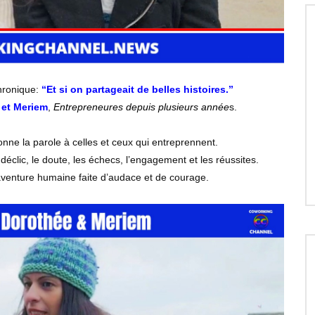
hronique:
“Et si on partageait de belles histoires.”
 et Meriem
,
Entrepreneures depuis plusieurs année
s.
onne la parole à celles et ceux qui entreprennent.
déclic, le doute, les échecs, l’engagement et les réussites.
venture humaine faite d’audace et de courage.