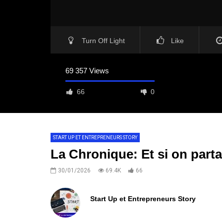
Turn Off Light
Like
69 357 Views
66
0
START UP ET ENTREPRENEURS STORY
La Chronique: Et si on parta
30/01/2026
69.4K
66
Start Up et Entrepreneurs Story
0
ABONNÉS