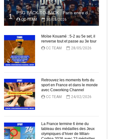
PSG BACK-TO-BACK : Paris entre dans l’histoire
1
CC TEAM
30/05/2026
Moïse Kouamé : 5-2 au 5e set, il
renverse tout et passe au 3e tour
CC TEAM
28/05/2026
2
Retrouvez les moments forts du
sport en France et dans le monde
avec Coworking Channel
CC TEAM
24/02/2026
3
La France termine 6 ème du
tableau des médailles des Jeux
olympiques d’hiver de Milan-
Cortina 2026 avec 23 médailles