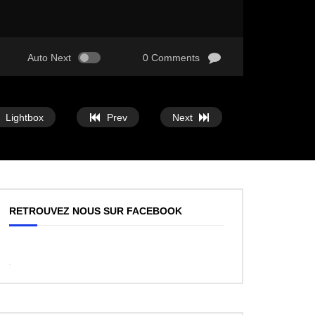
Auto Next
0 Comments
Lightbox
Prev
Next
RETROUVEZ NOUS SUR FACEBOOK
WordPress
Facebook
like
box
plugin