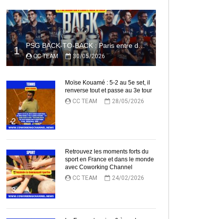
PSG BACK-TO-BACK : Paris entre dans l’histoire
1
CC TEAM
30/05/2026
Moïse Kouamé : 5-2 au 5e set, il
renverse tout et passe au 3e tour
CC TEAM
28/05/2026
2
Retrouvez les moments forts du
sport en France et dans le monde
avec Coworking Channel
CC TEAM
24/02/2026
3