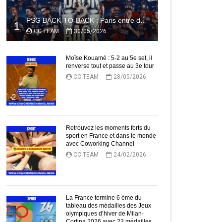
PSG BACK-TO-BACK : Paris entre dans l’histoire
1
CC TEAM
30/05/2026
Moïse Kouamé : 5-2 au 5e set, il
renverse tout et passe au 3e tour
CC TEAM
28/05/2026
2
Retrouvez les moments forts du
sport en France et dans le monde
avec Coworking Channel
CC TEAM
24/02/2026
3
La France termine 6 ème du
tableau des médailles des Jeux
olympiques d’hiver de Milan-
Cortina 2026 avec 23 médailles