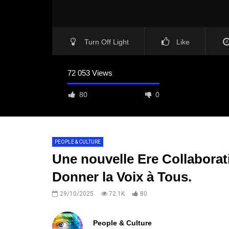
Turn Off Light
Like
72 053 Views
80
0
PEOPLE & CULTURE
Une nouvelle Ere Collabora
Donner la Voix à Tous.
29/10/2025
72.1K
80
People & Culture