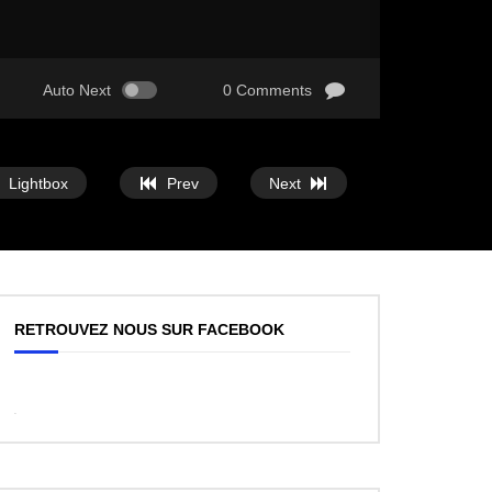
Auto Next
0 Comments
Lightbox
Prev
Next
RETROUVEZ NOUS SUR FACEBOOK
WordPress
Facebook
like
box
plugin