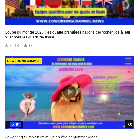
Coupe du monde 2026 : les quatre premières nations décrochent déjà leur
billet pour les quarts de finale
75.6K
33
COWORKING SUMMER
5
R
Coworking Summer:Travail, bien-être et Summer Vibes