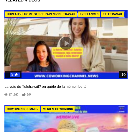
BUREAU VS HOME OFFICE L'AVENIR DU TRAVAIL
FREELANCES
TELETRAVAIL
5
R
La voie du Télétravail? en quête de la même liberté
81.6K
69
COWORKING SUMMER
MERIEM COWORKING