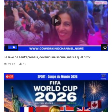
5
R
Le rêve de l’entrepreneur, devenir une licorne, mais à quel prix?
79.1K
50