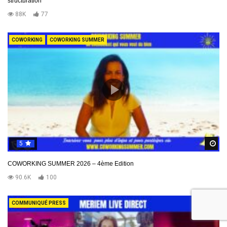
structuration
88K
77
COWORKING
COWORKING SUMMER
5
R
COWORKING SUMMER 2026 – 4ème Edition
90.6K
100
COMMUNIQUÉ PRESS