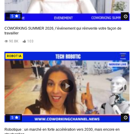
5
R
COWORKING SUMMER 2026, l’événement qui réinvente votre façon de
travailler
90.8K
103
ROBOT IA
5
R
Robotique : un marché en forte accélération vers 2030, mais encore en