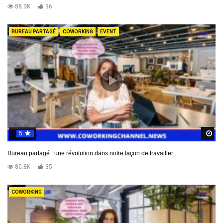
88.3K
36
BUREAU PARTAGÉ
COWORKING
EVENT
5
R
Bureau partagé : une révolution dans notre façon de travailler
80.8K
35
COWORKING