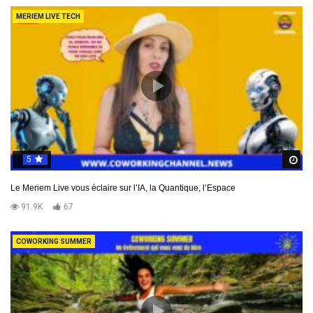
MERIEM LIVE TECH
5
R
Le Meriem Live vous éclaire sur l’IA, la Quantique, l’Espace
91.9K
67
COWORKING SUMMER