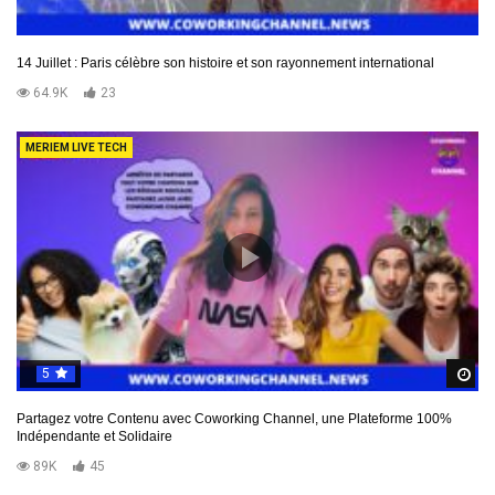
14 Juillet : Paris célèbre son histoire et son rayonnement international
64.9K
23
MERIEM LIVE TECH
5
R
Partagez votre Contenu avec Coworking Channel, une Plateforme 100%
Indépendante et Solidaire
89K
45