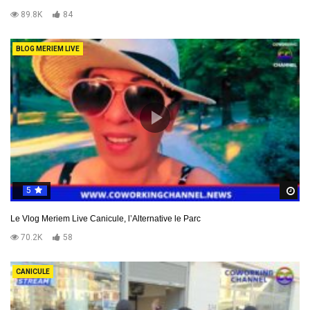
89.8K
84
BLOG MERIEM LIVE
5
R
Le Vlog Meriem Live Canicule, l’Alternative le Parc
70.2K
58
CANICULE