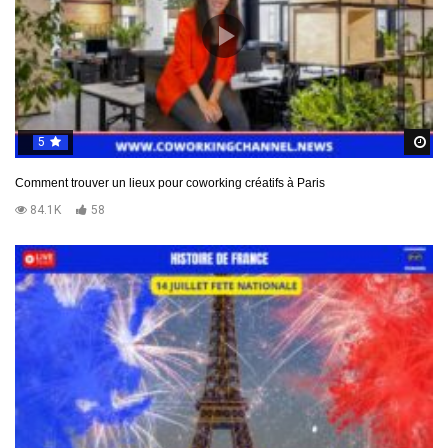
5
R
Comment trouver un lieux pour coworking créatifs à Paris
84.1K
58