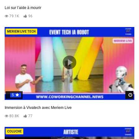
Loi sur l’aide à mourir
79.1K
96
MERIEM LIVE TECH
5
R
Immersion à Vivatech avec Meriem Live
80.8K
77
COLUCHE