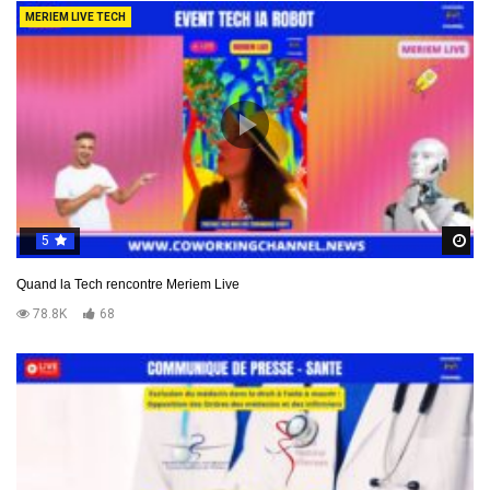
MERIEM LIVE TECH
5
R
Quand la Tech rencontre Meriem Live
78.8K
68