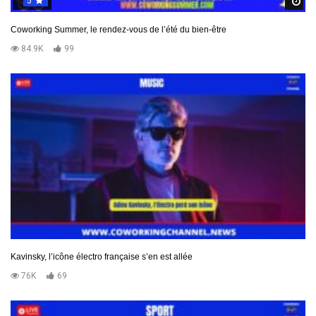
5
R
Coworking Summer, le rendez-vous de l’été du bien-être
84.9K
99
Kavinsky, l’icône électro française s’en est allée
76K
69