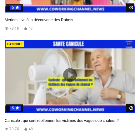
5
R
Meriem Live à la découverte des Robots
73.1K
47
CANICULE
5
R
Canicule : qui sont réellement les victimes des vagues de chaleur ?
70.7K
48