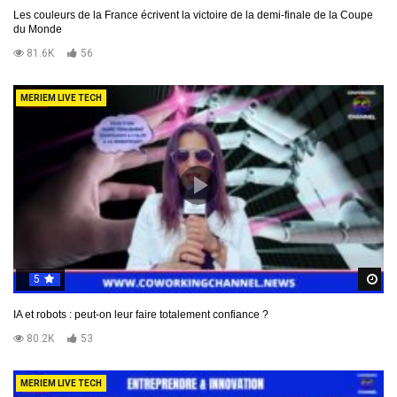
Les couleurs de la France écrivent la victoire de la demi-finale de la Coupe
du Monde
81.6K
56
MERIEM LIVE TECH
5
R
IA et robots : peut-on leur faire totalement confiance ?
80.2K
53
MERIEM LIVE TECH