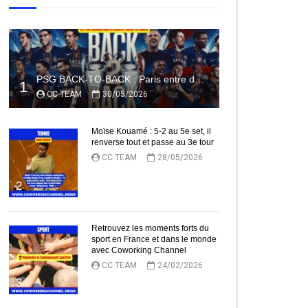
PSG BACK-TO-BACK : Paris entre dans l’histoire
1
CC TEAM
30/05/2026
Moïse Kouamé : 5-2 au 5e set, il
renverse tout et passe au 3e tour
CC TEAM
28/05/2026
2
Retrouvez les moments forts du
sport en France et dans le monde
avec Coworking Channel
CC TEAM
24/02/2026
3