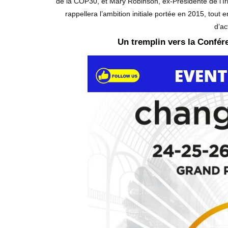
de la COP30, et Mary Robinson, ex-Présidente de l’Ir
rappellera l’ambition initiale portée en 2015, tou
d’ac
Un tremplin vers la Confér