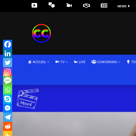
ARTISTES
INFORMATION
START UP & ENTREPRENEURS
PEOPLE
SOCIETE ET LIFESTYLE
DEVENIR PARTENAIRE
EVENEMENTS
HISTOIRE ET D
TECHNOL
INNO
E
B
NEWS
BUREAU VS HOME OFFICE L'AVENIR DU TRAVAIL
RÉEL
BUREAU VS HOME OFFICE L'AVENIR DU TRAVAIL
RÉEL
RÉEL
RÉEL
COWOR
MERIEM
COWOR
BUREA
RÉEL
MERIEM
FREELANCES
FREELANCES
TELETRAVAIL
TELETRAVAIL
5
5
5
5
5
5
5
5
5
5
5
5
Regardez P
Regardez P
Regardez P
Regardez P
Regardez P
Regardez P
ACCUEIL
TV
LIVE
COWORKING
TE
La voie du Télétravail? en quête de la même
Partagez votre histoire, votre témoignage
La voie du Télétravail? en quête de la même
Partagez votre histoire, votre témoignage
Kavinsky, l’icône électro française s’en est allée
Partagez votre histoire, votre témoignage
Partagez votre histoire, votre témoignage
Envie de
Partage
Envie de
Bureau p
Partagez
Partage
L’Espag
liberté
liberté
extérie
Channel
extérie
façon de 
Channel
le but d
et Solid
et Solid
RÉEL
INUIT
EUROPE
COWORKING SUMMER
COLUCHE
COMMUNIQUÉ PRESS
MERIEM COWORKING
COMMU
AFRIQU
MARTIN
BLOG M
AGEND
MERIE
START UP & ENTREPRENEURS
INFORMATION
ARTISTES
SOCIETE ET LIFESTYLE
EVENEMENTS
DEVENIR PARTENAIRE DE
PEOPLE
TECHNOLOGIE
INNOVATION 
ESPAC
N
RÉEL
INNOVATION MODE
COMMUNIQUÉ PRESS
MERIEM LIVE TECH
BUREAU PARTAGÉ
BUREAU VS HOME OFFICE L'AVENIR DU TRAVAIL
AGENDA
BUREAU VS HOME OFFICE L'AVENIR DU TRAVAIL
RÉEL
CONFÉRENCE MODE
BUREAU VS HOME OFFICE L'AVENIR DU TRAVAIL
RÉEL
RÉEL
MERIEM LIVE
COWORKING
MERIEM LIVE
EVENT
MODE
BUREA
CONFÉ
COMMU
MERIEM
COWOR
BONNE 
AGEND
MERIEM
8 MARS
COWOR
COWOR
ROBOT 
MERIEM LIVE TECH
MERIEM LIVE TECH
MERIEM LIVE TECH
MERIEM LIVE TECH
LES FEMMES QUI CHANGENT LE MONDE
COWORKING SUMMER
MERIEM COWORKING
MERIEM
MERIEM
MERIEM
MERIEM
BLOG M
FREELANCES
FREELANCES
FREELANCES
TELETRAVAIL
TELETRAVAIL
TELETRAVAIL
INTELL
FEMME
MERIE
BUREAU VS HOME OFFICE L'AVENIR DU TRAVAIL
RÉEL
BUREAU VS HOME OFFICE L'AVENIR DU TRAVAIL
RÉEL
RÉEL
RÉEL
COWO
MERIE
COWO
BUREA
MERIE
FREELANCES
FREELANCES
TELETRAVAIL
TELETRAVAIL
RÉEL
5
5
5
5
5
5
5
5
5
5
5
5
Regardez P
Regardez P
Regardez P
Regardez P
Regardez P
Regardez P
5
5
5
5
5
5
5
5
5
5
5
5
5
5
5
5
5
5
5
5
5
5
5
5
5
5
5
Regardez P
Regardez P
Regardez P
Regardez P
Regardez P
Regardez P
Regardez P
Regardez P
Regardez P
Regardez P
Regardez P
Regardez P
Regardez P
Regardez P
Regardez P