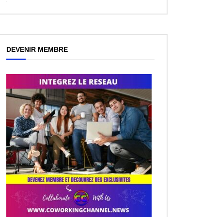
WordPress
Facebook
like
box
plugin
DEVENIR MEMBRE