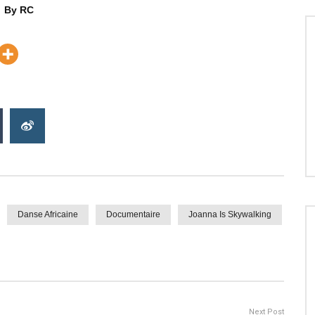
By RC
Danse Africaine
Documentaire
Joanna Is Skywalking
Next Post