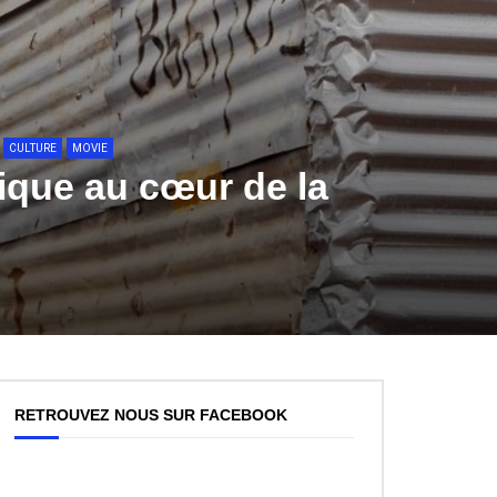
5
5
5
5
5
5
Regardez Plus Tard
Regardez Plus Tard
Regardez Plus Tard
Regardez Plus Tard
Regardez Plus Tard
Regardez Plus Tard
Regardez Plus Tard
Regardez Plus Tard
Regardez Plus Tard
Regardez Plus Tard
Regardez Plus Tard
Regardez Plus Tard
riem
inagh et
 pour
 son
 à
L’Agenda Juin Coworking Channel
La télévision rentre dans l’histoire
Le podcast: Les Femmes qui changent le
Partagez votre Contenu avec Coworking
L’interview Cinéma avec Rico Simonini
Ambiance Festival de Cannes avec Meriem
5
5
5
5
5
5
Regardez Plus Tard
Regardez Plus Tard
Regardez Plus Tard
Regardez Plus Tard
Regardez Plus Tard
Regardez Plus Tard
Regardez Plus Tard
Regardez Plus Tard
Regardez Plus Tard
Regardez Plus Tard
Regardez Plus Tard
Regardez Plus Tard
ing
Tech”,
 le cœur
aponais
HE
r de la
otre
i tu
mières
’été du
 des
ve
ve
Rejoindre la Communauté Collaborative
Découvrez le Programme “Meriem Live Tech” à
COWORKING CHANNEL NEWS, la 1ère
Suivez la Chronique Meriem Live avec
Conférence Bien Etre au Travail
COWORKING SUMMER 2025 – 3ème Edition
L’agenda Mai Coworking Channel
IA et robots : peut-on leur faire totalement
Comment trouver un lieux pour coworking
Coworking Channel présente le Défilé Mode à
Interview avec Daniel Jacobs de KSR GROUP.
PSG BACK-TO-BACK : Paris entre dans
Partagez votre histoire, votre témoignage
COWORKING CHANNEL présente les Live
monde
Channel, une Plateforme 100% Indépendante
L’Agenda Coworking Channel avec Meriem
L’Agenda Coworking Channel avec Meriem
n
nt
 le cœur
 mondiale
 Ethique
NCI,
 les
 –
 le cœur
nt
rançaise
l’occasion du salon Viva Technology – With
Plateforme dédiée à la Collaboration et au
Le rêve de l’entrepreneur, devenir une licorne,
Suivez la Chronique Meriem Live avec
Coworking Channel
confiance ?
créatifs à Paris
Paris Fashion Week
l’histoire
Spécial Confinement avec comme invités
et Solidaire
Suivez la Chronique Meriem Live avec
Meriem Live à la découverte des Robots
Les Cartes “Map” nous jouent des tours sur le
Coworking Summer:Travail, bien-être et
Live
Live
5
Regardez Plus Tard
Regardez Plus Tard
 mondiale
dernes
 mondiale
Meriem Belazouz
Partage.
mais à quel prix?
Coworking Channel
Imène et Hakim
Coworking Channel
Groenland
Summer Vibes
 l’été
a
 l’été
king
a
 notre
Partagez votre histoire, votre témoignage
IA et robots : peut-on leur faire totalement
Partagez votre histoire, votre témoignage
COWORKING SUMMER 2026 – 4ème
IA et robots : peut-on leur faire totalement
Comment trouver un lieux pour coworking
confiance ?
Edition
confiance ?
créatifs à Paris
Rejoindre la Communauté Collaborative
CULTURE
MOVIE
ique au cœur de la
MMER
EVENT
COMMUNIQUÉ PRESS
CONFÉRENCE
CINE NEWS
MERIEM LIVE
SANTÉ AU TRAVAIL
COWORKERS
CINE NEWS
MERIEM LIVE TECH
COWORKING
CONFÉRENCE MODE
PSG
RÉEL
AGENDA
AGENDA
MERIEM LIVE
MERIEM LIVE
CINEMA
MERIEM LIVE
COWORKING
EVENT
FASHION
FESTIVAL FILM
NEWS
MERIEM LIVE TECH
MERIEM LIVE
MERIEM LIVE
MERIEM LIVE TECH
GROENLAND
COWORKING SUMMER
INTELLIGENCE ARTIFICIELLE
FILM INDEPENDANT
COWORKING SUMMER
LIVE
AGENDA
TÉLÉ
LES FEMMES QUI CHANGENT LE MONDE
MERIEM LIVE TECH
CINEMA
MERIEM BELAZOUZ
RICO SIMONINI
MERIEM LIVE
MERIEM BELAZOUZ
06:38
05:31
01:04
5
5
5
5
5
5
5
5
5
5
5
5
5
3.5
5
Regardez Plus Tard
Regardez Plus Tard
Regardez Plus Tard
Regardez Plus Tard
Regardez Plus Tard
Regardez Plus Tard
Regardez Plus Tard
Regardez Plus Tard
Regardez Plus Tard
Regardez Plus Tard
Regardez Plus Tard
Regardez Plus Tard
Regardez Plus Tard
Regardez Plus Tard
Regardez Plus Tard
Regardez Plus Tard
Regardez Plus Tard
Regardez Plus Tard
Regardez Plus Tard
Regardez Plus Tard
Regardez Plus Tard
Regardez Plus Tard
Regardez Plus Tard
Regardez Plus Tard
Regardez Plus Tard
Regardez Plus Tard
Regardez Plus Tard
Regardez Plus Tard
Regardez Plus Tard
Regardez Plus Tard
5
5
5
5
5
5
Regardez Plus Tard
Regardez Plus Tard
Regardez Plus Tard
Regardez Plus Tard
Regardez Plus Tard
Regardez Plus Tard
Regardez Plus Tard
Regardez Plus Tard
Regardez Plus Tard
Regardez Plus Tard
Regardez Plus Tard
Regardez Plus Tard
5
5
5
5
5
Regardez Plus Tard
Regardez Plus Tard
Regardez Plus Tard
Regardez Plus Tard
Regardez Plus Tard
Regardez Plus Tard
Regardez Plus Tard
Regardez Plus Tard
Regardez Plus Tard
Regardez Plus Tard
Regardez Plus Tard
king
ve
e le
THE
cœur de
a
 notre
oi tu
 l’été
e des
ive
ive
Rejoindre la Communauté Collaborative
Découvrez le Programme “Meriem Live
COWORKING CHANNEL NEWS, la 1ère
Suivez la Chronique Meriem Live avec
Conférence Bien Etre au Travail
COWORKING SUMMER 2025 – 3ème
L’agenda Mai Coworking Channel
IA et robots : peut-on leur faire totalement
Comment trouver un lieux pour coworking
Coworking Channel présente le Défilé
Interview avec Daniel Jacobs de KSR
PSG BACK-TO-BACK : Paris entre dans
Partagez votre histoire, votre témoignage
COWORKING CHANNEL présente les Live
L’Agenda Coworking Channel avec Meriem
L’Agenda Coworking Channel avec Meriem
ment
e le
ogique
nt
de
VINCI,
ur
ce –
e le
ment
Tech” à l’occasion du salon Viva
Plateforme dédiée à la Collaboration et au
Le rêve de l’entrepreneur, devenir une
Suivez la Chronique Meriem Live avec
Coworking Channel
Edition
confiance ?
créatifs à Paris
Mode à Paris Fashion Week
GROUP.
l’histoire
Spécial Confinement avec comme invités
Suivez la Chronique Meriem Live avec
Meriem Live à la découverte des Robots
Les Cartes “Map” nous jouent des tours sur
Coworking Summer:Travail, bien-être et
Live
Live
Meriem
ifinagh
on
et son
ve à
L’Agenda Juin Coworking Channel
La télévision rentre dans l’histoire
Le podcast: Les Femmes qui changent le
Partagez votre Contenu avec Coworking
L’interview Cinéma avec Rico Simonini
Ambiance Festival de Cannes avec Meriem
ogique
ogique
’ISS.
Technology – With Meriem Belazouz
Partage.
licorne, mais à quel prix?
Coworking Channel
Imène et Hakim
Coworking Channel
le Groenland
Summer Vibes
monde
Channel, une Plateforme 100%
30
Indépendante et Solidaire
RETROUVEZ NOUS SUR FACEBOOK