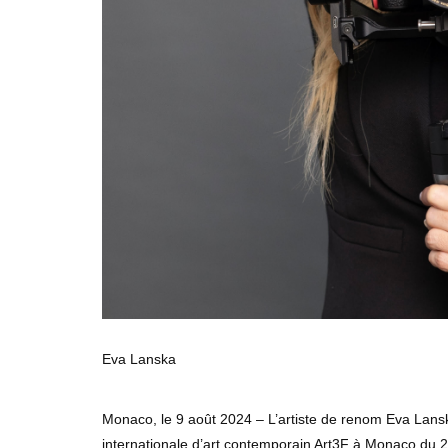
Eva Lanska
Monaco, le 9 août 2024 – L’artiste de renom Eva Lansk
internationale d’art contemporain Art3F à Monaco du 