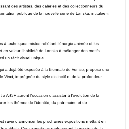
ssant des artistes, des galeries et des collectionneurs du
tation publique de la nouvelle série de Lanska, intitulée «
es à techniques mixtes reflétant l’énergie animée et les
et en valeur l’habileté de Lanska à mélanger des motifs
i un récit visuel unique.
 qui a déjà été exposée à la Biennale de Venise, propose une
 Vinci, imprégnée du style distinctif et de la profondeur
 à Art3F auront l’occasion d’assister à l’évolution de la
orer les thèmes de l’identité, du patrimoine et de
est ravie d’annoncer les prochaines expositions mettant en
 Dror Hibsh. Ces expositions renforceront la mission de la