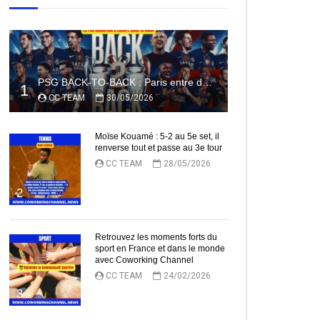
PSG BACK-TO-BACK : Paris entre dans l’histoire
1
CC TEAM
30/05/2026
Moïse Kouamé : 5-2 au 5e set, il
renverse tout et passe au 3e tour
CC TEAM
28/05/2026
2
Retrouvez les moments forts du
sport en France et dans le monde
avec Coworking Channel
CC TEAM
24/02/2026
3