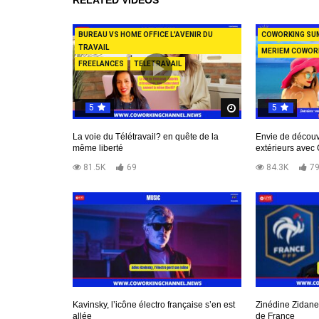
RELATED VIDEOS
BUREAU VS HOME OFFICE L'AVENIR DU
COWORKING SU
TRAVAIL
MERIEM COWOR
FREELANCES
TELETRAVAIL
5
5
Regardez Plus Tar
La voie du Télétravail? en quête de la
Envie de découv
même liberté
extérieurs ave
81.5K
69
84.3K
7
Kavinsky, l’icône électro française s’en est
Zinédine Zidane
allée
de France