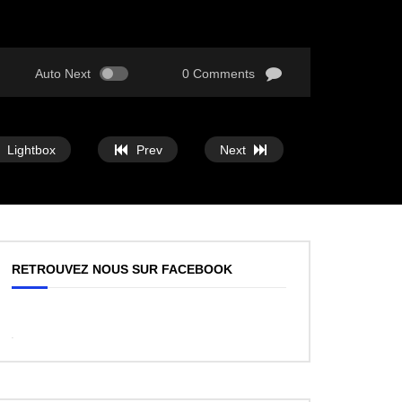
Auto Next
0 Comments
Lightbox
Prev
Next
RETROUVEZ NOUS SUR FACEBOOK
WordPress
Facebook
like
box
plugin