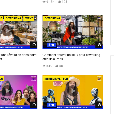
91.8K
125
2
GÉ
COWORKING
EVENT
COWORKING
5
Regardez Plus Tard
Regard
 une révolution dans notre
Comment trouver un lieux pour coworking
er
créatifs à Paris
5
84K
58
CH
MERIEM LIVE TECH
5
Regardez Plus Tard
Regard