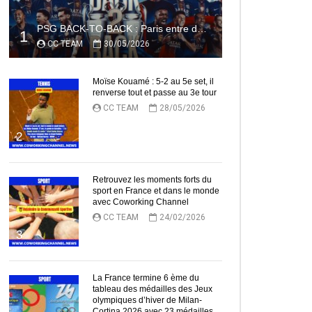
PSG BACK-TO-BACK : Paris entre dans l’histoire
1
CC TEAM
30/05/2026
Moïse Kouamé : 5-2 au 5e set, il
renverse tout et passe au 3e tour
CC TEAM
28/05/2026
2
Retrouvez les moments forts du
sport en France et dans le monde
avec Coworking Channel
CC TEAM
24/02/2026
3
La France termine 6 ème du
tableau des médailles des Jeux
olympiques d’hiver de Milan-
Cortina 2026 avec 23 médailles