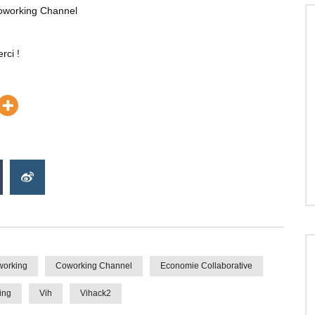
Coworking Channel
rci !
orking
Coworking Channel
Economie Collaborative
ing
Vih
Vihack2