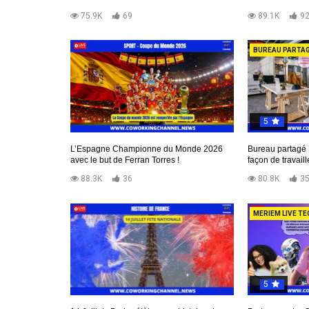
75.9K
69
89.1K
9
BUREAU PARTA
5
L’Espagne Championne du Monde 2026
Bureau partagé :
avec le but de Ferran Torres !
façon de travaill
88.3K
36
80.8K
3
MERIEM LIVE TE
5