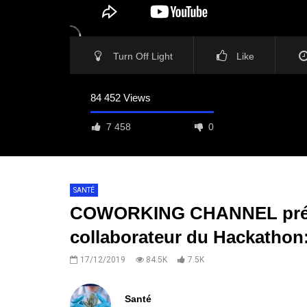
Turn Off Light
Like
84 452 Views
7 458
0
SANTÉ
COWORKING CHANNEL présen
collaborateur du Hackathon
17/12/2019
84.5K
7.5K
Santé