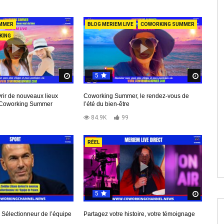
MMER
BLOG MERIEM LIVE
COWORKING SUMMER
KING
5
d
Regardez Plus Tard
Regard
rir de nouveaux lieux
Coworking Summer, le rendez-vous de
c Coworking Summer
l’été du bien-être
9
84.9K
99
RÉEL
5
Regard
 Sélectionneur de l’équipe
Partagez votre histoire, votre témoignage