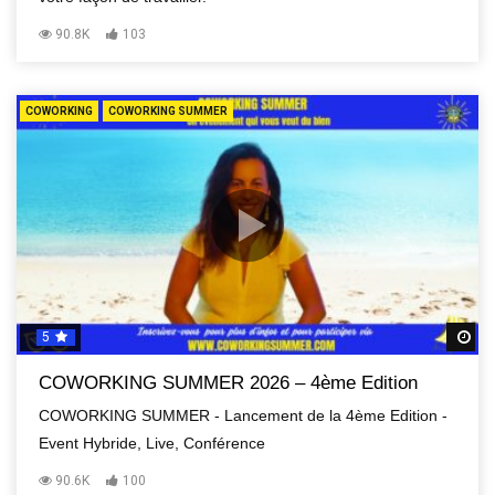
90.8K
103
COWORKING
COWORKING SUMMER
5
R
COWORKING SUMMER 2026 – 4ème Edition
COWORKING SUMMER - Lancement de la 4ème Edition -
Event Hybride, Live, Conférence
90.6K
100