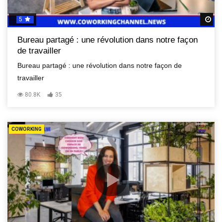
5
R
Bureau partagé : une révolution dans notre façon
de travailler
Bureau partagé : une révolution dans notre façon de
travailler
80.8K
35
COWORKING