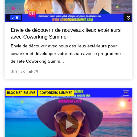
5
R
Envie de découvrir de nouveaux lieux extérieurs
avec Coworking Summer
Envie de découvrir avec nous des lieux extérieurs pour
coworker et développer votre réseau avec le programme
de l'été Coworking Summ...
84.2K
79
BLOG MERIEM LIVE
COWORKING SUMMER