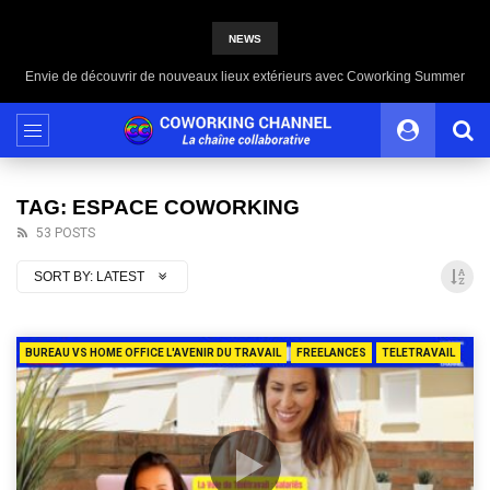
NEWS
Envie de découvrir de nouveaux lieux extérieurs avec Coworking Summer
TAG: ESPACE COWORKING
53 POSTS
SORT BY:
LATEST
BUREAU VS HOME OFFICE L'AVENIR DU TRAVAIL
FREELANCES
TELETRAVAIL