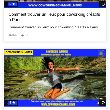
5
R
Comment trouver un lieux pour coworking créatifs
à Paris
Comment trouver un lieux pour coworking créatifs à Paris
84K
58
COWORKING SUMMER
5
R