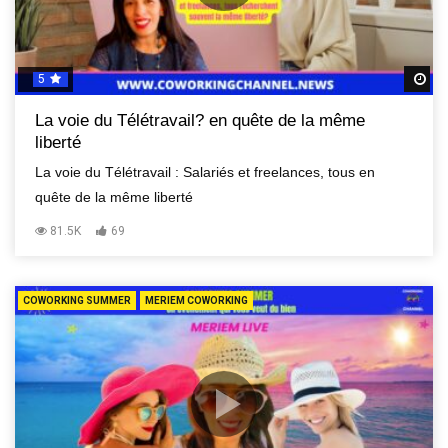
5
R
La voie du Télétravail? en quête de la même
liberté
La voie du Télétravail : Salariés et freelances, tous en
quête de la même liberté
81.5K
69
COWORKING SUMMER
MERIEM COWORKING