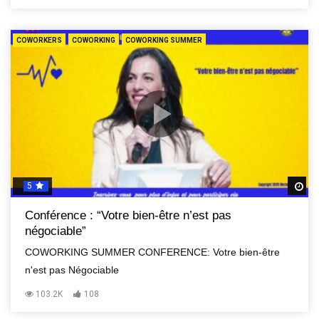
COWORKERS
COWORKING
COWORKING SUMMER
5
R
Conférence : “Votre bien-être n’est pas
négociable”
COWORKING SUMMER CONFERENCE: Votre bien-être
n'est pas Négociable
103.2K
108