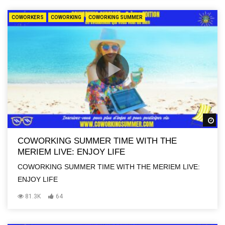
COWORKERS
COWORKING
COWORKING SUMMER
R
COWORKING SUMMER TIME WITH THE
MERIEM LIVE: ENJOY LIFE
COWORKING SUMMER TIME WITH THE MERIEM LIVE:
ENJOY LIFE
81.3K
64