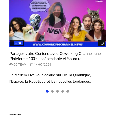
5
5
5
5
5
Regar
Regar
Regar
Regar
Regar
Partagez votre Contenu avec Coworking Channel, une
Le Meriem Live vous éclaire sur l’IA, la Quantique,
IA et robots : peut-on leur faire totalement confiance ?
Le rêve de l’entrepreneur, devenir une licorne, mais à
Meriem Live à la découverte des Robots
Plateforme 100% Indépendante et Solidaire
l’Espace
quel prix?
CC TEAM
CC TEAM
08/07/2026
30/06/2026
CC TEAM
CC TEAM
CC TEAM
14/07/2026
13/07/2026
07/07/2026
Le Meriem Live vous éclaire sur l'IA, la Quantique,
l'Espace, la Robotique et les nouvelles tendances.