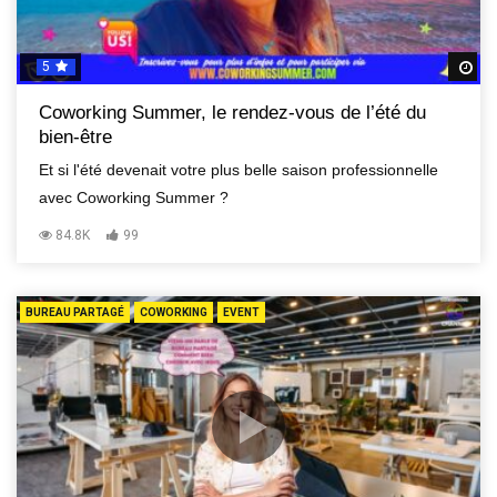
5
R
Coworking Summer, le rendez-vous de l’été du
bien-être
Et si l'été devenait votre plus belle saison professionnelle
avec Coworking Summer ?
84.8K
99
BUREAU PARTAGÉ
COWORKING
EVENT