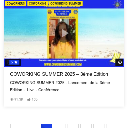
COWORKERS
COWORKING
COWORKING SUMMER
5
R
COWORKING SUMMER 2025 – 3ème Edition
COWORKING SUMMER 2025 - Lancement de la 3ème
Edition - Live - Conférence
91.3K
105