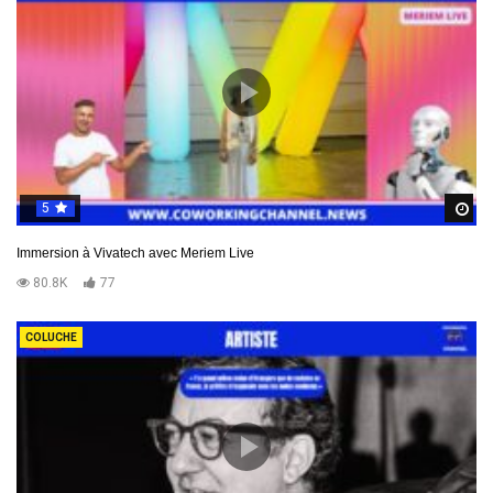
5
R
Immersion à Vivatech avec Meriem Live
80.8K
77
COLUCHE