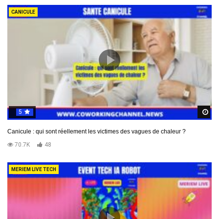
CANICULE
5
R
Canicule : qui sont réellement les victimes des vagues de chaleur ?
70.7K
48
MERIEM LIVE TECH