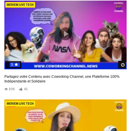
MERIEM LIVE TECH
5
R
Partagez votre Contenu avec Coworking Channel, une Plateforme 100%
Indépendante et Solidaire
89K
45
MERIEM LIVE TECH