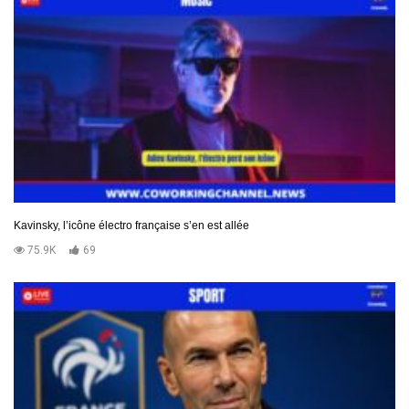
Kavinsky, l’icône électro française s’en est allée
75.9K
69