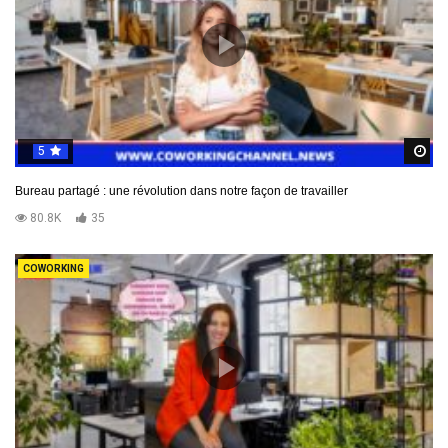
5
R
Bureau partagé : une révolution dans notre façon de travailler
80.8K
35
COWORKING