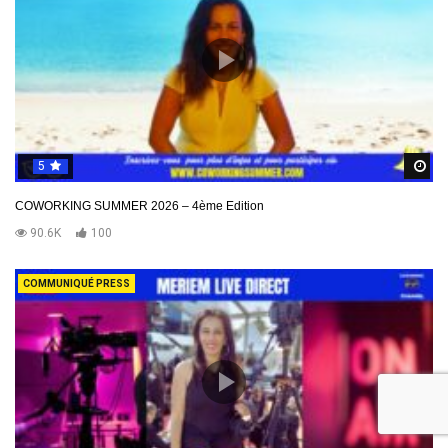
5
R
COWORKING SUMMER 2026 – 4ème Edition
90.6K
100
COMMUNIQUÉ PRESS