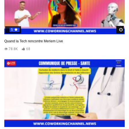
5
R
Quand la Tech rencontre Meriem Live
78.8K
68