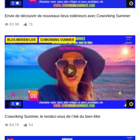
5
R
Envie de découvrir de nouveaux lieux extérieurs avec Coworking Summer
83.9K
76
BLOG MERIEM LIVE
COWORKING SUMMER
5
R
Coworking Summer, le rendez-vous de l’été du bien-être
84.7K
94