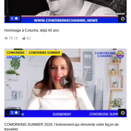
5
R
Hommage à Coluche, déjà 40 ans
78.1K
62
COWORKING
COWORKING SUMMER
5
R
COWORKING SUMMER 2026, l’événement qui réinvente votre façon de
travailler