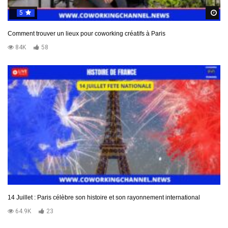
5
R
Comment trouver un lieux pour coworking créatifs à Paris
84K
58
14 Juillet : Paris célèbre son histoire et son rayonnement international
64.9K
23