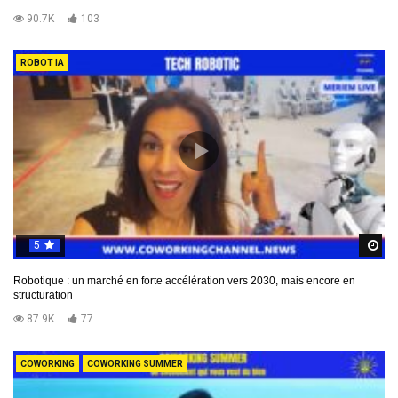
90.7K
103
ROBOT IA
5
R
Robotique : un marché en forte accélération vers 2030, mais encore en
structuration
87.9K
77
COWORKING
COWORKING SUMMER