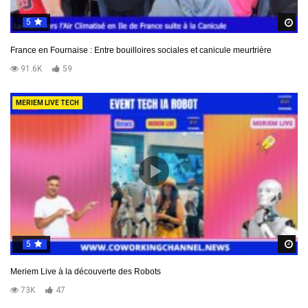
5
R
France en Fournaise : Entre bouilloires sociales et canicule meurtrière
91.6K
59
MERIEM LIVE TECH
5
R
Meriem Live à la découverte des Robots
73K
47