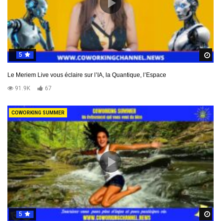
5
R
Le Meriem Live vous éclaire sur l’IA, la Quantique, l’Espace
91.9K
67
COWORKING SUMMER
5
R