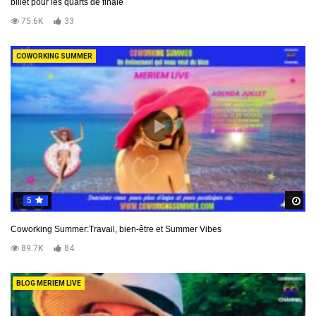
billet pour les quarts de finale
75.6K
33
COWORKING SUMMER
5
R
Coworking Summer:Travail, bien-être et Summer Vibes
89.7K
84
BLOG MERIEM LIVE