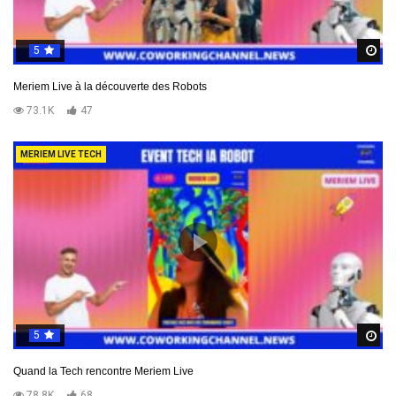
5
R
Meriem Live à la découverte des Robots
73.1K
47
MERIEM LIVE TECH
5
R
Quand la Tech rencontre Meriem Live
78.8K
68