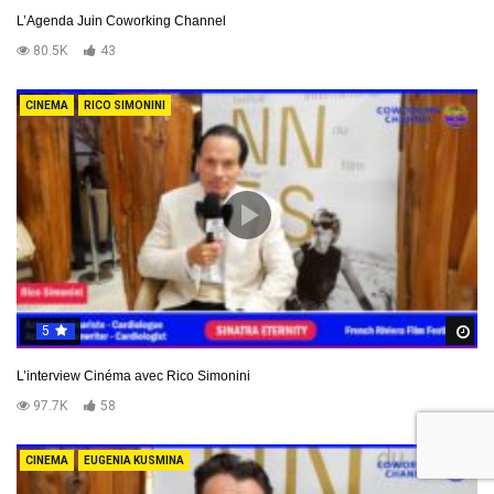
L’Agenda Juin Coworking Channel
80.5K
43
CINEMA
RICO SIMONINI
5
R
L’interview Cinéma avec Rico Simonini
97.7K
58
CINEMA
EUGENIA KUSMINA