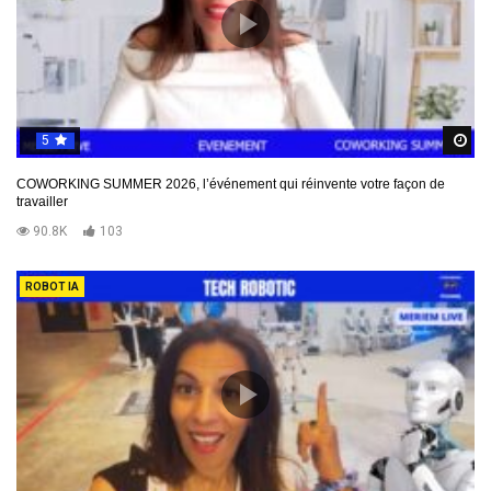
5
R
COWORKING SUMMER 2026, l’événement qui réinvente votre façon de
travailler
90.8K
103
ROBOT IA