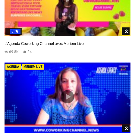
5
R
L’Agenda Coworking Channel avec Meriem Live
69.8K
24
AGENDA
MERIEM LIVE
R