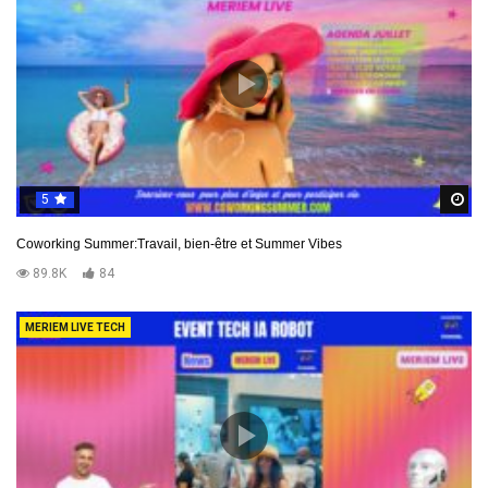
5
R
Coworking Summer:Travail, bien-être et Summer Vibes
89.8K
84
MERIEM LIVE TECH