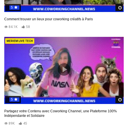
5
R
Comment trouver un lieux pour coworking créatifs à Paris
84.1K
58
MERIEM LIVE TECH
5
R
Partagez votre Contenu avec Coworking Channel, une Plateforme 100%
Indépendante et Solidaire
89K
45