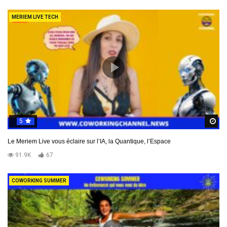
MERIEM LIVE TECH
5
R
Le Meriem Live vous éclaire sur l’IA, la Quantique, l’Espace
91.9K
67
COWORKING SUMMER