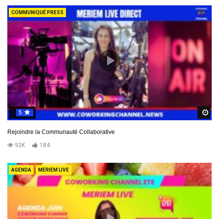
COMMUNIQUÉ PRESS
5
R
Rejoindre la Communauté Collaborative
92K
184
AGENDA
MERIEM LIVE