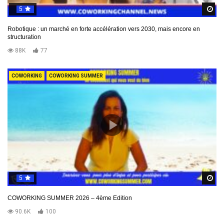
5
R
Robotique : un marché en forte accélération vers 2030, mais encore en
structuration
88K
77
COWORKING
COWORKING SUMMER
5
R
COWORKING SUMMER 2026 – 4ème Edition
90.6K
100