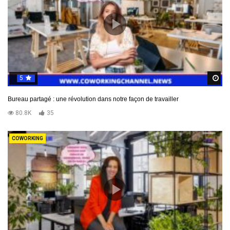
5
R
Bureau partagé : une révolution dans notre façon de travailler
80.8K
35
COWORKING