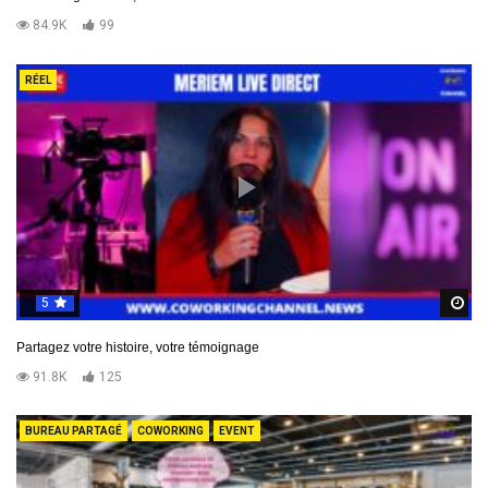
84.9K
99
RÉEL
5
R
Partagez votre histoire, votre témoignage
91.8K
125
BUREAU PARTAGÉ
COWORKING
EVENT