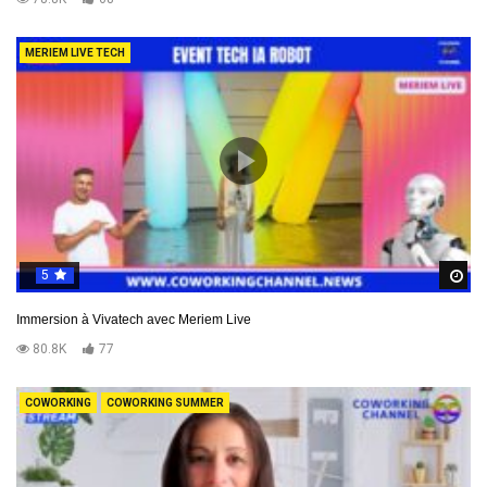
MERIEM LIVE TECH
5
R
Immersion à Vivatech avec Meriem Live
80.8K
77
COWORKING
COWORKING SUMMER