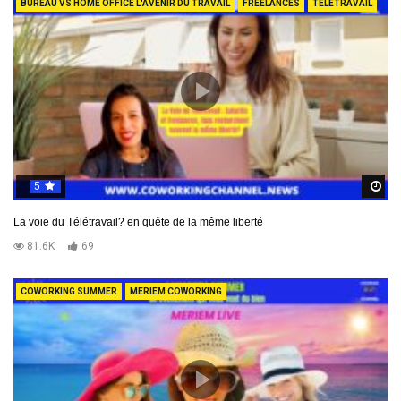
BUREAU VS HOME OFFICE L'AVENIR DU TRAVAIL
FREELANCES
TELETRAVAIL
5
R
La voie du Télétravail? en quête de la même liberté
81.6K
69
COWORKING SUMMER
MERIEM COWORKING