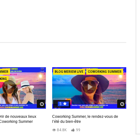
MMER
BLOG MERIEM LIVE
COWORKING SUMMER
KING
5
d
Regardez Plus Tard
Regard
rir de nouveaux lieux
Coworking Summer, le rendez-vous de
c Coworking Summer
l’été du bien-être
9
84.8K
99