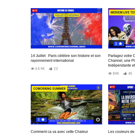
MERIEM LIVE TE
5
14 Juillet : Paris célèbre son histoire et son
Partagez votre 
rayonnement international
Channel, une P
Indépendante et
64.9K
23
89K
45
COWORKING SUMMER
5
Regardez Plus Tar
Comment ca va avec cette Chaleur
Les couleurs de 