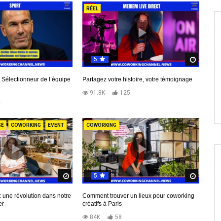
RÉEL
5
Regard
 Sélectionneur de l’équipe
Partagez votre histoire, votre témoignage
91.8K
125
2
GÉ
COWORKING
EVENT
COWORKING
5
Regardez Plus Tard
Regard
 une révolution dans notre
Comment trouver un lieux pour coworking
er
créatifs à Paris
5
84K
58