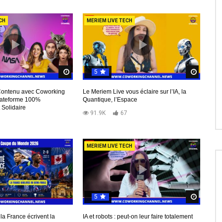
CH
MERIEM LIVE TECH
5
Regardez Plus Tard
Regard
Contenu avec Coworking
Le Meriem Live vous éclaire sur l’IA, la
lateforme 100%
Quantique, l’Espace
 Solidaire
91.9K
67
MERIEM LIVE TECH
5
d
Regard
la France écrivent la
IA et robots : peut-on leur faire totalement