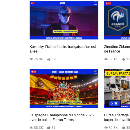
Kavinsky, l’icône électro française s’en est
Zinédine Zidane
allée
de France
75.9K
69
89.1K
9
BUREAU PARTA
5
L’Espagne Championne du Monde 2026
Bureau partagé :
avec le but de Ferran Torres !
façon de travaill
88.3K
36
80.8K
3