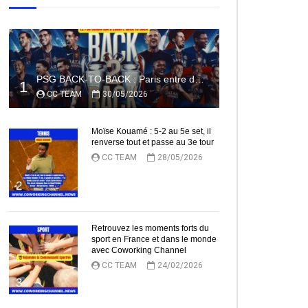
PSG BACK-TO-BACK : Paris entre dans l’histoire
1
CC TEAM
30/05/2026
Moïse Kouamé : 5-2 au 5e set, il
renverse tout et passe au 3e tour
CC TEAM
28/05/2026
2
Retrouvez les moments forts du
sport en France et dans le monde
avec Coworking Channel
CC TEAM
24/02/2026
3