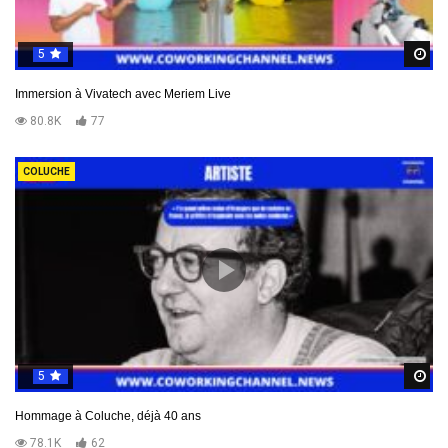
5
R
Immersion à Vivatech avec Meriem Live
80.8K
77
COLUCHE
5
R
Hommage à Coluche, déjà 40 ans
78.1K
62