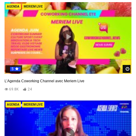
AGENDA
MERIEM LIVE
5
R
L’Agenda Coworking Channel avec Meriem Live
69.8K
24
AGENDA
MERIEM LIVE