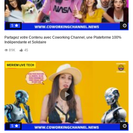
5
R
Partagez votre Contenu avec Coworking Channel, une Plateforme 100%
Indépendante et Solidaire
89K
45
MERIEM LIVE TECH
5
R