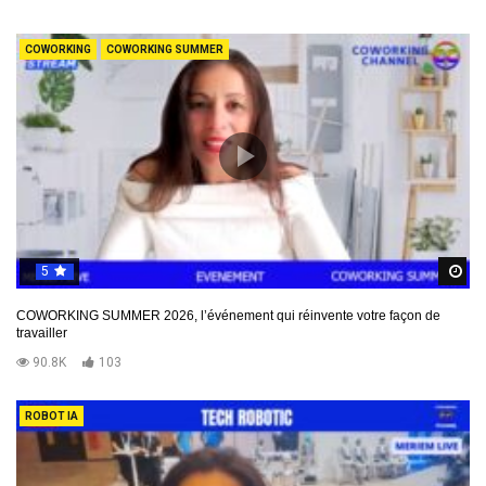
COWORKING
COWORKING SUMMER
5
R
COWORKING SUMMER 2026, l’événement qui réinvente votre façon de
travailler
90.8K
103
ROBOT IA