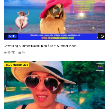
5
R
Coworking Summer:Travail, bien-être et Summer Vibes
89.7K
84
BLOG MERIEM LIVE