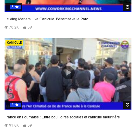
5
R
Le Vlog Meriem Live Canicule, l’Alternative le Parc
70.2K
58
CANICULE
5
R
France en Fournaise : Entre bouilloires sociales et canicule meurtrière
91.6K
59