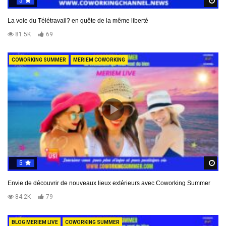
5
R
La voie du Télétravail? en quête de la même liberté
81.5K
69
COWORKING SUMMER
MERIEM COWORKING
5
R
Envie de découvrir de nouveaux lieux extérieurs avec Coworking Summer
84.2K
79
BLOG MERIEM LIVE
COWORKING SUMMER