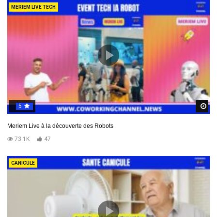
MERIEM LIVE TECH
5
R
Meriem Live à la découverte des Robots
73.1K
47
CANICULE