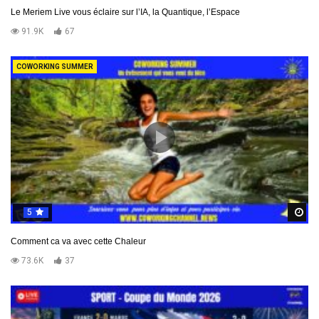
Le Meriem Live vous éclaire sur l’IA, la Quantique, l’Espace
91.9K
67
COWORKING SUMMER
5
R
Comment ca va avec cette Chaleur
73.6K
37