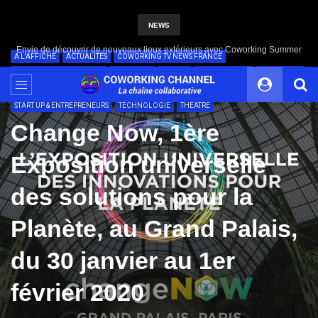
NEWS
Coworking Summer, le rendez-vous de l’été du bien-être
A L'AFFICHE
ACTUALITÉS
COWORKING TV NEWS FRANCE
DESIGN & AMENAGEMENT
ECONOMIE
EVENTS
EXPO & SALONS
EXPOSITION
INNOVATION
INTERNATIONAL
LIVRES
NEWS
SORTIES
START UP & ENTREPRENEURS
TECHNOLOGIE
THEATRE
Change Now, 1ère
Exposition universelle
des solutions pour la
Planète, au Grand Palais,
du 30 janvier au 1er
février 2020