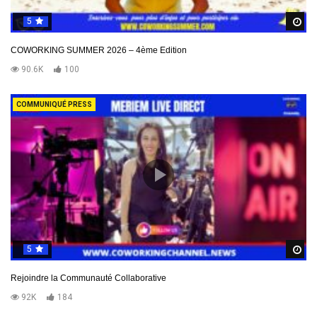
5
R
COWORKING SUMMER 2026 – 4ème Edition
90.6K
100
COMMUNIQUÉ PRESS
5
R
Rejoindre la Communauté Collaborative
92K
184