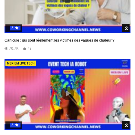
5
R
Canicule : qui sont réellement les victimes des vagues de chaleur ?
70.7K
48
MERIEM LIVE TECH
5
R