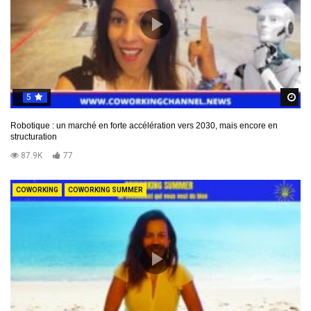
5
R
Robotique : un marché en forte accélération vers 2030, mais encore en
structuration
87.9K
77
COWORKING
COWORKING SUMMER