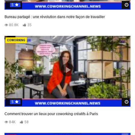
5
R
Bureau partagé : une révolution dans notre façon de travailler
80.8K
35
COWORKING
5
R
Comment trouver un lieux pour coworking créatifs à Paris
84K
58