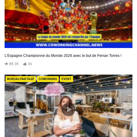
L’Espagne Championne du Monde 2026 avec le but de Ferran Torres !
88.3K
36
BUREAU PARTAGÉ
COWORKING
EVENT