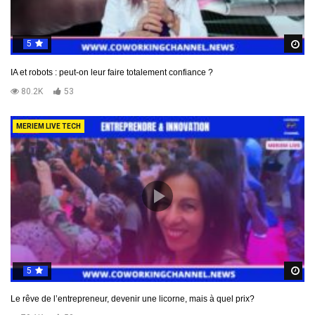
5
R
IA et robots : peut-on leur faire totalement confiance ?
80.2K
53
MERIEM LIVE TECH
5
R
Le rêve de l’entrepreneur, devenir une licorne, mais à quel prix?