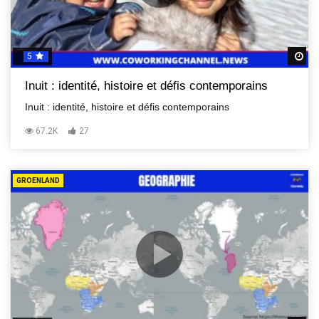
5
R
Inuit : identité, histoire et défis contemporains
Inuit : identité, histoire et défis contemporains
67.2K
27
GROENLAND