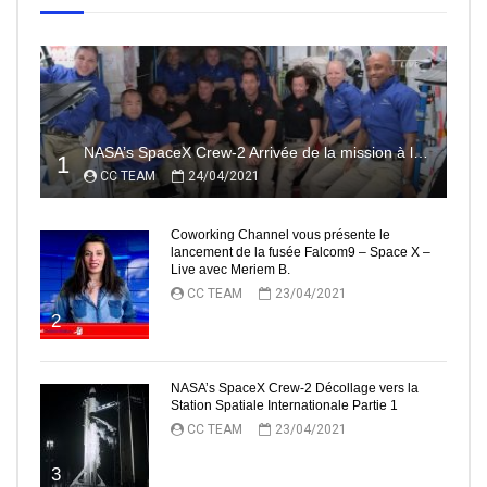
NASA’s SpaceX Crew-2 Arrivée de la mission à la Station Spatiale Internationale Partie2
1
CC TEAM
24/04/2021
Coworking Channel vous présente le
lancement de la fusée Falcom9 – Space X –
Live avec Meriem B.
CC TEAM
23/04/2021
2
NASA’s SpaceX Crew-2 Décollage vers la
Station Spatiale Internationale Partie 1
CC TEAM
23/04/2021
3