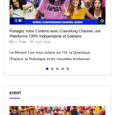
5
5
5
5
5
Regar
Regar
Regar
Regar
Regar
Partagez votre Contenu avec Coworking Channel, une
Le Meriem Live vous éclaire sur l’IA, la Quantique,
IA et robots : peut-on leur faire totalement confiance ?
Le rêve de l’entrepreneur, devenir une licorne, mais à
Meriem Live à la découverte des Robots
Plateforme 100% Indépendante et Solidaire
l’Espace
quel prix?
CC TEAM
CC TEAM
08/07/2026
30/06/2026
CC TEAM
CC TEAM
CC TEAM
14/07/2026
13/07/2026
07/07/2026
Le Meriem Live vous éclaire sur l'IA, la Quantique,
l'Espace, la Robotique et les nouvelles tendances.
EVENT