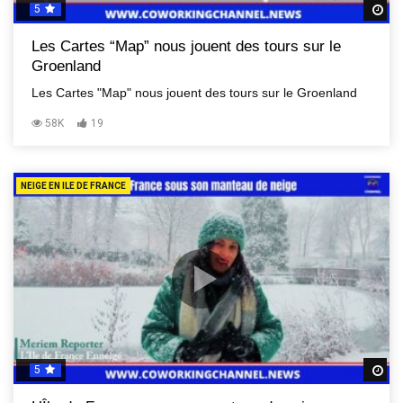
5
R
Les Cartes “Map” nous jouent des tours sur le
Groenland
Les Cartes "Map" nous jouent des tours sur le Groenland
58K
19
NEIGE EN ILE DE FRANCE
5
R