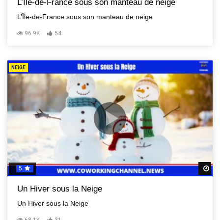
L’Île-de-France sous son manteau de neige
L’Île-de-France sous son manteau de neige
96.9K
54
NEIGE
5
R
Un Hiver sous la Neige
Un Hiver sous la Neige
68.1K
31