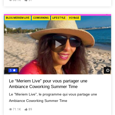
BLOG MERIEM LIVE
COWORKING
LIFESTYLE
VOYAGE
5
R
Le “Meriem Live” pour vous partager une
Ambiance Coworking Summer Time
Le "Meriem Live", le programme qui vous partage une
Ambiance Coworking Summer Time
71.1K
89