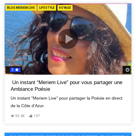
BLOG MERIEM LIVE
LIFESTYLE
VOYAGE
5
R
Un instant “Meriem Live” pour vous partager une
Ambiance Poésie
Un instant "Meriem Live" pour partager la Poésie en direct
de la Côte d'Azur.
90.4K
197