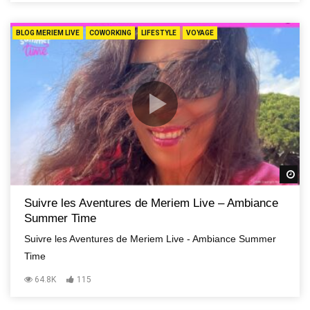
BLOG MERIEM LIVE
COWORKING
LIFESTYLE
VOYAGE
R
Suivre les Aventures de Meriem Live – Ambiance
Summer Time
Suivre les Aventures de Meriem Live - Ambiance Summer
Time
64.8K
115