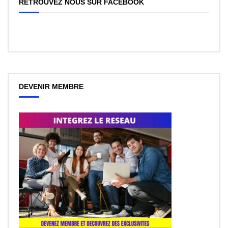
RETROUVEZ NOUS SUR FACEBOOK
WordPress
Facebook
like
box
plugin
DEVENIR MEMBRE