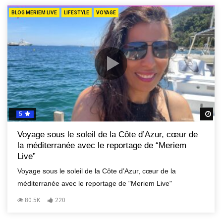
BLOG MERIEM LIVE
LIFESTYLE
VOYAGE
5
R
Voyage sous le soleil de la Côte d’Azur, cœur de
la méditerranée avec le reportage de “Meriem
Live”
Voyage sous le soleil de la Côte d’Azur, cœur de la
méditerranée avec le reportage de "Meriem Live"
80.5K
220