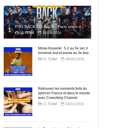
PSG BACK-TO-BACK : Paris entre dans l’histoire
1
CC TEAM
30/05/2026
Moïse Kouamé : 5-2 au 5e set, il
ez Plus Tard
renverse tout et passe au 3e tour
CC TEAM
28/05/2026
2
Retrouvez les moments forts du
sport en France et dans le monde
avec Coworking Channel
CC TEAM
24/02/2026
3