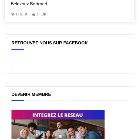
Belazouz Bertrand...
116.1K
11.3K
RETROUVEZ NOUS SUR FACEBOOK
WordPress
Facebook
like
box
plugin
DEVENIR MEMBRE