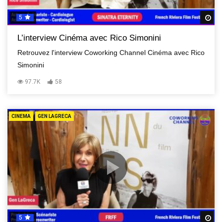
5
R
L’interview Cinéma avec Rico Simonini
Retrouvez l'interview Coworking Channel Cinéma avec Rico
Simonini
97.7K
58
CINEMA
GEN LAGRECA
5
R