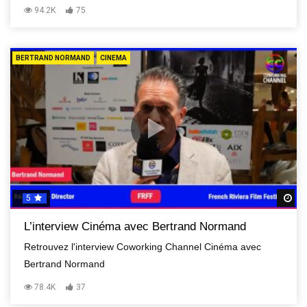
94.2K
75
BERTRAND NORMAND
CINEMA
5
R
L’interview Cinéma avec Bertrand Normand
Retrouvez l'interview Coworking Channel Cinéma avec
Bertrand Normand
78.4K
37