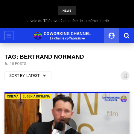
NEWS
La voie du Télétravail? en quête de la même liberté
TAG: BERTRAND NORMAND
10 POSTS
SORT BY:
LATEST
CINEMA
EUGENIA KUSMINA