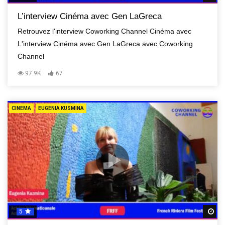
L’interview Cinéma avec Gen LaGreca
Retrouvez l'interview Coworking Channel Cinéma avec
L'interview Cinéma avec Gen LaGreca avec Coworking
Channel
97.9K
67
CINEMA
EUGENIA KUSMINA
5
R