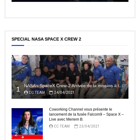
SPECIAL NASA SPACE X CREW 2
NASA’s SpaceX Crew-2 Arrivée de la mission à la Station Spatiale Internationale Partie2
1
CC TEAM
24/04/2021
Coworking Channel vous présente le
lancement de la fusée Falcom9 – Space X –
Live avec Meriem B.
CC TEAM
23/04/2021
2