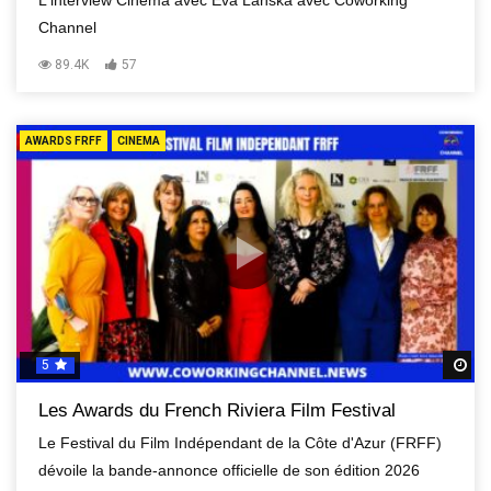
Channel
89.4K
57
AWARDS FRFF
CINEMA
5
R
Les Awards du French Riviera Film Festival
Le Festival du Film Indépendant de la Côte d'Azur (FRFF)
dévoile la bande-annonce officielle de son édition 2026