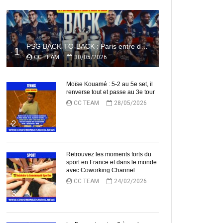
PSG BACK-TO-BACK : Paris entre dans l’histoire
1
CC TEAM
30/05/2026
Moïse Kouamé : 5-2 au 5e set, il
renverse tout et passe au 3e tour
CC TEAM
28/05/2026
2
Retrouvez les moments forts du
sport en France et dans le monde
avec Coworking Channel
CC TEAM
24/02/2026
3