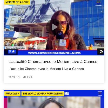
MERIEM BELAZOUZ
5
R
L’actualité Cinéma avec le Meriem Live à Cannes
L'actualité Cinéma avec le Meriem Live à Cannes
91.1K
104
RUPA DASH
THE WORLD WOMAN FOUNDATION