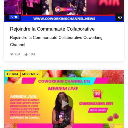
5
R
Rejoindre la Communauté Collaborative
Rejoindre la Communauté Collaborative Coworking
Channel
92K
184
AGENDA
MERIEM LIVE