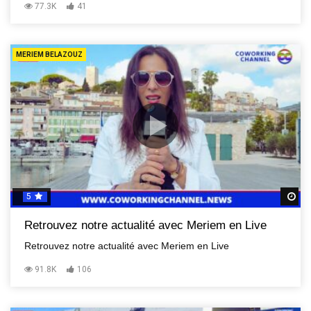
77.3K
41
MERIEM BELAZOUZ
5
R
Retrouvez notre actualité avec Meriem en Live
Retrouvez notre actualité avec Meriem en Live
91.8K
106