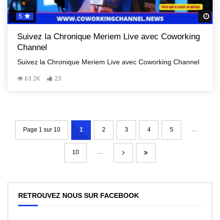
5
R
Suivez la Chronique Meriem Live avec Coworking
Channel
Suivez la Chronique Meriem Live avec Coworking Channel
63.2K
23
…
Page 1 sur 10
1
2
3
4
5
…
10
RETROUVEZ NOUS SUR FACEBOOK