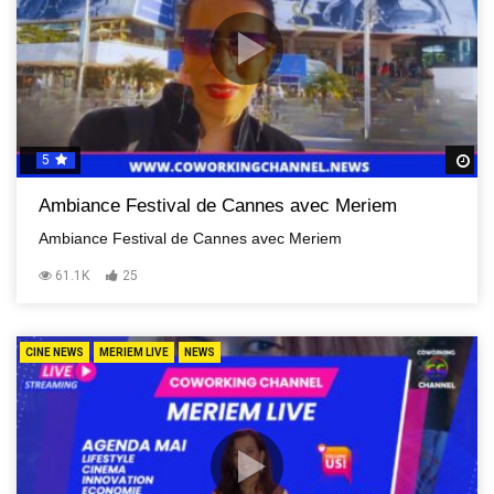
5
R
Ambiance Festival de Cannes avec Meriem
Ambiance Festival de Cannes avec Meriem
61.1K
25
CINE NEWS
MERIEM LIVE
NEWS