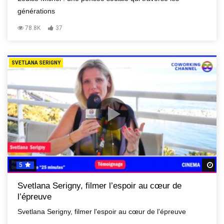
générations
78.8K
37
SVETLANA SERIGNY
5
R
Svetlana Serigny, filmer l’espoir au cœur de
l’épreuve
Svetlana Serigny, filmer l'espoir au cœur de l'épreuve