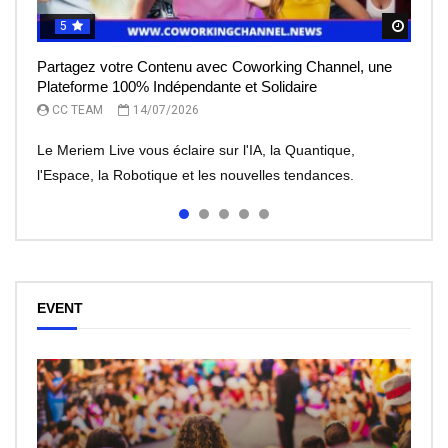
5
5
5
5
5
Regar
Regar
Regar
Regar
Regar
Partagez votre Contenu avec Coworking Channel, une
Le Meriem Live vous éclaire sur l’IA, la Quantique,
IA et robots : peut-on leur faire totalement confiance ?
Le rêve de l’entrepreneur, devenir une licorne, mais à
Meriem Live à la découverte des Robots
Plateforme 100% Indépendante et Solidaire
l’Espace
quel prix?
CC TEAM
CC TEAM
08/07/2026
30/06/2026
CC TEAM
CC TEAM
CC TEAM
14/07/2026
13/07/2026
07/07/2026
Le Meriem Live vous éclaire sur l'IA, la Quantique,
l'Espace, la Robotique et les nouvelles tendances.
EVENT