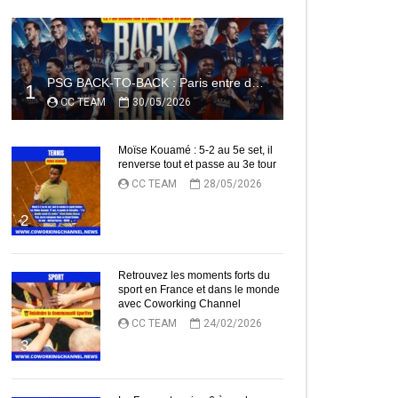
PSG BACK-TO-BACK : Paris entre dans l’histoire
1
CC TEAM
30/05/2026
Moïse Kouamé : 5-2 au 5e set, il
renverse tout et passe au 3e tour
CC TEAM
28/05/2026
2
Retrouvez les moments forts du
sport en France et dans le monde
avec Coworking Channel
CC TEAM
24/02/2026
3