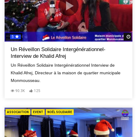
5
R
Un Réveillon Solidaire Intergénérationnel-
Interview de Khalid Afrej
Un Réveillon Solidaire Intergénérationnel Interview de
Khalid Afrej, Directeur à la maison de quartier municipale
Monmousseau.
90.3K
125
ASSOCAITION
EVENT
NOËL SOLIDAIRE