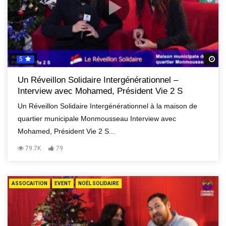
5
R
Un Réveillon Solidaire Intergénérationnel –
Interview avec Mohamed, Président Vie 2 S
Un Réveillon Solidaire Intergénérationnel à la maison de
quartier municipale Monmousseau Interview avec
Mohamed, Président Vie 2 S...
79.7K
79
ASSOCAITION
EVENT
NOËL SOLIDAIRE