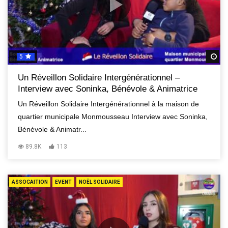
5
R
Un Réveillon Solidaire Intergénérationnel –
Interview avec Soninka, Bénévole & Animatrice
Un Réveillon Solidaire Intergénérationnel à la maison de
quartier municipale Monmousseau Interview avec Soninka,
Bénévole & Animatr...
89.8K
113
ASSOCAITION
EVENT
NOËL SOLIDAIRE