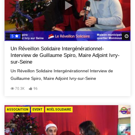
5
R
Un Réveillon Solidaire Intergénérationnel-
Interview de Guillaume Spiro, Maire Adjoint Ivry-
sur-Seine
Un Réveillon Solidaire Intergénérationnel Interview de
Guillaume Spiro, Maire Adjoint Ivry-sur-Seine
70.3K
96
ASSOCAITION
EVENT
NOËL SOLIDAIRE