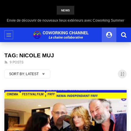
NEWS
Envie de découvrir de nouveaux lieux extérieurs avec Coworking Summer
TAG: NICOLE MUJ
9 POSTS
SORT BY:
LATEST
CINEMA
FESTIVAL FILM
FRFF