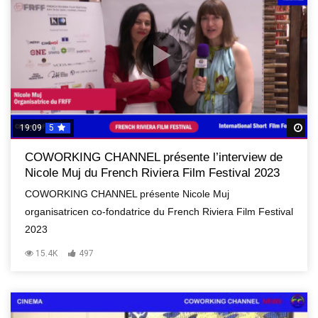
19:09
5
R
COWORKING CHANNEL présente l’interview de
Nicole Muj du French Riviera Film Festival 2023
COWORKING CHANNEL présente Nicole Muj
organisatricen co-fondatrice du French Riviera Film Festival
2023
15.4K
497