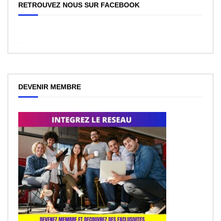
RETROUVEZ NOUS SUR FACEBOOK
WordPress
Facebook
like
box
plugin
DEVENIR MEMBRE