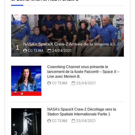
NASA’s SpaceX Crew-2 Arrivée de la mission à la Station Spatiale Internationale Partie2
1
CC TEAM
24/04/2021
Coworking Channel vous présente le
lancement de la fusée Falcom9 – Space X –
Live avec Meriem B.
CC TEAM
23/04/2021
2
NASA’s SpaceX Crew-2 Décollage vers la
Station Spatiale Internationale Partie 1
CC TEAM
23/04/2021
3