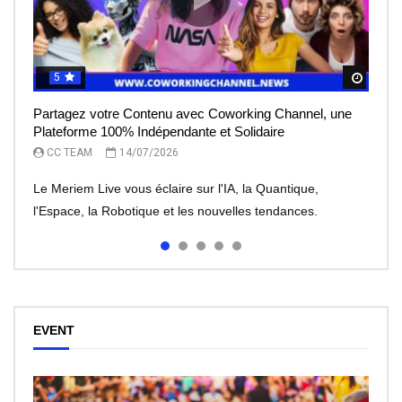
5
5
5
5
5
Regar
Regar
Regar
Regar
Regar
Partagez votre Contenu avec Coworking Channel, une
Le Meriem Live vous éclaire sur l’IA, la Quantique,
IA et robots : peut-on leur faire totalement confiance ?
Le rêve de l’entrepreneur, devenir une licorne, mais à
Meriem Live à la découverte des Robots
Plateforme 100% Indépendante et Solidaire
l’Espace
quel prix?
CC TEAM
CC TEAM
08/07/2026
30/06/2026
CC TEAM
CC TEAM
CC TEAM
14/07/2026
13/07/2026
07/07/2026
Le Meriem Live vous éclaire sur l'IA, la Quantique,
l'Espace, la Robotique et les nouvelles tendances.
EVENT