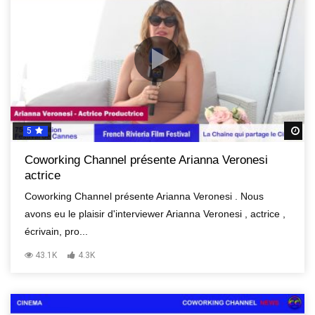
5
R
Coworking Channel présente Arianna Veronesi
actrice
Coworking Channel présente Arianna Veronesi . Nous
avons eu le plaisir d'interviewer Arianna Veronesi , actrice ,
écrivain, pro...
43.1K
4.3K