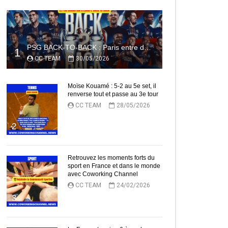
PSG BACK-TO-BACK : Paris entre dans l’histoire
1
CC TEAM
30/05/2026
ez Plus Tard
Moïse Kouamé : 5-2 au 5e set, il
renverse tout et passe au 3e tour
CC TEAM
28/05/2026
2
Retrouvez les moments forts du
sport en France et dans le monde
avec Coworking Channel
CC TEAM
24/02/2026
3