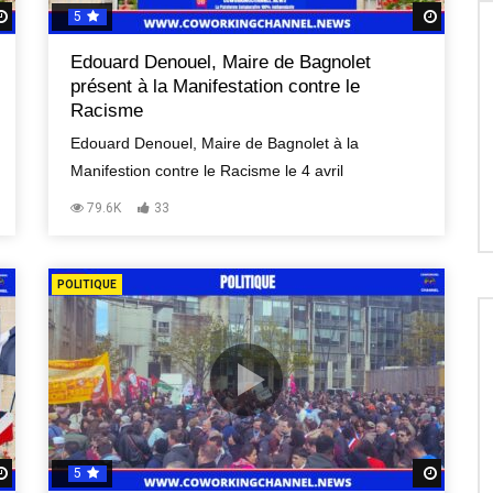
5
Regardez Plus Tard
Regard
Edouard Denouel, Maire de Bagnolet
présent à la Manifestation contre le
Racisme
Edouard Denouel, Maire de Bagnolet à la
Manifestion contre le Racisme le 4 avril
79.6K
33
POLITIQUE
5
Regardez Plus Tard
Regard