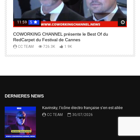
11:59
5
Regardez Plus Tard
Regard
COWORKING CHANNEL présente le Best Of du
I
RedCarpet du Festival de Cannes
R
CC TEAM
726.3K
1.9K
DERNIERES NEWS
Kavinsky, l’icône électro française s’en est allée
CC TEAM
30/07/2026