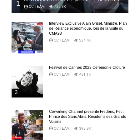
1
CC TEAM
726.3K
Interview Exclusive Alain Griset, Ministre, Plan
de Relance économique, lors de la visite du
CMA93
CC TEAM
534.4K
2
Festival de Cannes 2023 Cérémonie Clôture
CC TEAM
431.1K
3
Coworking Channel présente Frédéric, Petit
Prince des Sans Abris, Résidents des Grands
Voisins
CC TEAM
393.8K
4