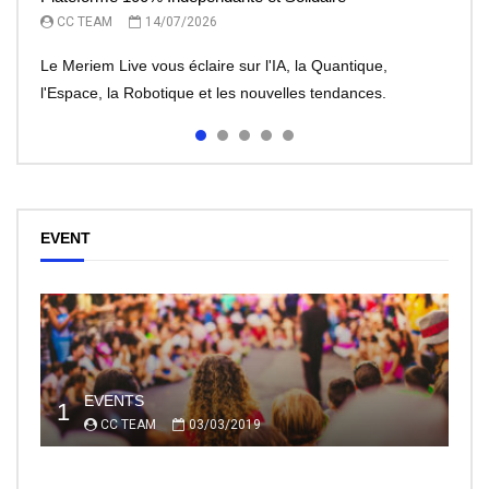
CC TEAM
CC TEAM
CC TEAM
14/07/2026
13/07/2026
07/07/2026
Le Meriem Live vous éclaire sur l'IA, la Quantique,
l'Espace, la Robotique et les nouvelles tendances.
EVENT
EVENTS
1
CC TEAM
03/03/2019