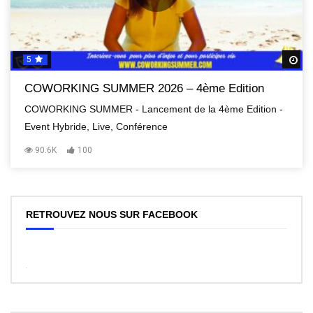
5
R
COWORKING SUMMER 2026 – 4ème Edition
COWORKING SUMMER - Lancement de la 4ème Edition -
Event Hybride, Live, Conférence
90.6K
100
RETROUVEZ NOUS SUR FACEBOOK
WordPress
Facebook
like
box
plugin