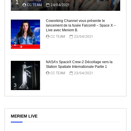
1
CC TEAM
24/04/2021
Coworking Channel vous présente le
lancement de la fusée Falcom9 – Space X –
Live avec Meriem B.
CC TEAM
23/04/2021
2
NASA’s SpaceX Crew-2 Décollage vers la
Station Spatiale Internationale Partie 1
CC TEAM
23/04/2021
3
MERIEM LIVE