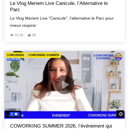
Le Vlog Meriem Live Canicule, l’Alternative le
Parc
Le Vlog Meriem Live "Canicule", l'alternative le Parc pour
mieux respirer
70.2K
58
COWORKING
COWORKING SUMMER
5
R
COWORKING SUMMER 2026, l’événement qui