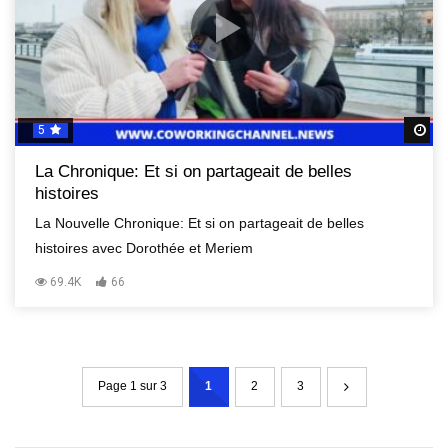
5
R
La Chronique: Et si on partageait de belles
histoires
La Nouvelle Chronique: Et si on partageait de belles
histoires avec Dorothée et Meriem
69.4K
66
Page 1 sur 3
1
2
3