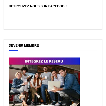
RETROUVEZ NOUS SUR FACEBOOK
WordPress
Facebook
like
box
plugin
DEVENIR MEMBRE