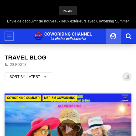
NEWS
Envie de découvrir de nouveaux lieux extérieurs avec Coworking Summer
TRAVEL BLOG
28 POSTS
SORT BY:
LATEST
COWORKING SUMMER
MERIEM COWORKING