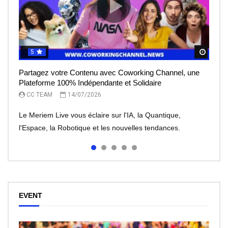
5
5
5
5
5
Regar
Regar
Regar
Regar
Regar
Partagez votre Contenu avec Coworking Channel, une
Le Meriem Live vous éclaire sur l’IA, la Quantique,
IA et robots : peut-on leur faire totalement confiance ?
Le rêve de l’entrepreneur, devenir une licorne, mais à
Meriem Live à la découverte des Robots
Plateforme 100% Indépendante et Solidaire
l’Espace
quel prix?
CC TEAM
CC TEAM
08/07/2026
30/06/2026
CC TEAM
CC TEAM
CC TEAM
14/07/2026
13/07/2026
07/07/2026
Le Meriem Live vous éclaire sur l'IA, la Quantique,
l'Espace, la Robotique et les nouvelles tendances.
EVENT