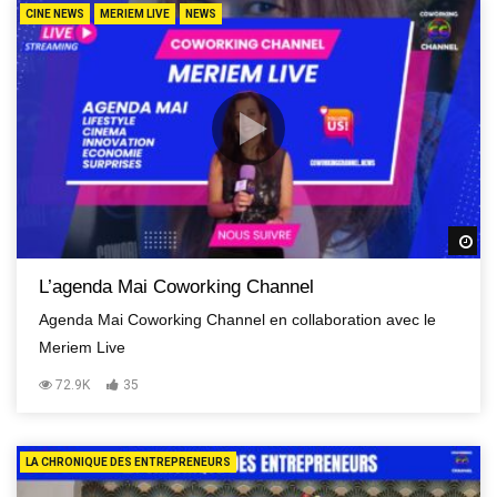
CINE NEWS
MERIEM LIVE
NEWS
R
L’agenda Mai Coworking Channel
Agenda Mai Coworking Channel en collaboration avec le
Meriem Live
72.9K
35
LA CHRONIQUE DES ENTREPRENEURS