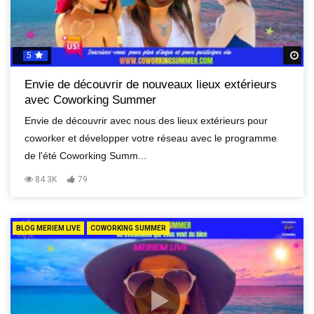
5
R
Envie de découvrir de nouveaux lieux extérieurs
avec Coworking Summer
Envie de découvrir avec nous des lieux extérieurs pour
coworker et développer votre réseau avec le programme
de l'été Coworking Summ...
84.3K
79
BLOG MERIEM LIVE
COWORKING SUMMER