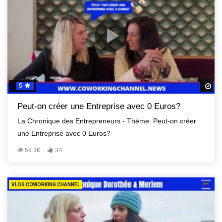
5
R
Peut-on créer une Entreprise avec 0 Euros?
La Chronique des Entrepreneurs - Thème: Peut-on créer
une Entreprise avec 0 Euros?
59.3K
34
VLOG COWORKING CHANNEL