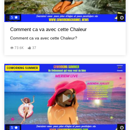
5
R
Comment ca va avec cette Chaleur
Comment ca va avec cette Chaleur?
73.6K
37
COWORKING SUMMER
5
R