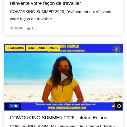
réinvente votre façon de travailler
COWORKING SUMMER 2026, l'événement qui réinvente
votre façon de travailler.
90.8K
103
COWORKING
COWORKING SUMMER
5
R
COWORKING SUMMER 2026 – 4ème Edition
COWORKING SUMMER - Lancement de la 4ème Edition -