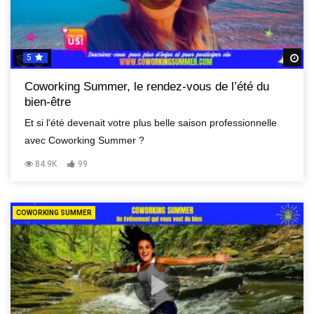
5
R
Coworking Summer, le rendez-vous de l’été du
bien-être
Et si l'été devenait votre plus belle saison professionnelle
avec Coworking Summer ?
84.9K
99
COWORKING SUMMER