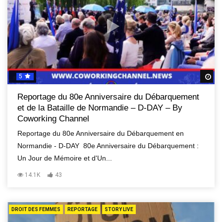
5
R
Reportage du 80e Anniversaire du Débarquement
et de la Bataille de Normandie – D-DAY – By
Coworking Channel
Reportage du 80e Anniversaire du Débarquement en
Normandie - D-DAY 80e Anniversaire du Débarquement :
Un Jour de Mémoire et d'Un...
14.1K
43
DROIT DES FEMMES
REPORTAGE
STORY LIVE