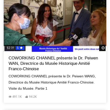
52:31
5
R
COWORKING CHANNEL présente le Dr. Peiwen
WAN, Directrice du Musée Historique Amitié
Franco-Chinoise
COWORKING CHANNEL présente le Dr. Peiwen WANG,
Directrice du Musée Historique Amitié Franco-Chinoise.
Visite du Musée. Partie 1
491.1K
94.2K