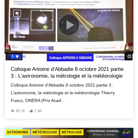
5
R
Colloque Antoine d’Abbadie 8 octobre 2021 partie
3 : L’astronomie, la métrologie et la météorologie
Colloque Antoine d'Abbadie 8 octobre 2021 partie 3 :
L’astronomie, la métrologie et la météorologie Thierry
Fusco, ONERA (Prix Acad...
49.2K
2.4K
ASTRONOMIE
MÉTÉOROLOGIE
MÉTROLOGIE