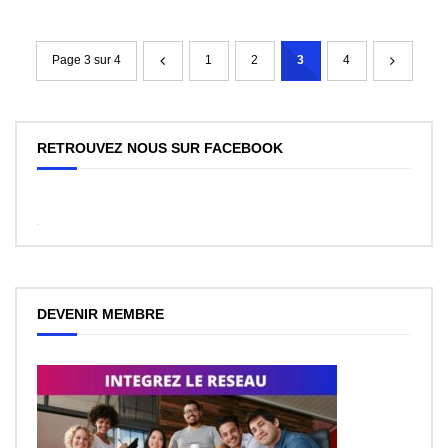
Page 3 sur 4
1
2
3
4
RETROUVEZ NOUS SUR FACEBOOK
WordPress
Facebook
like
box
plugin
DEVENIR MEMBRE