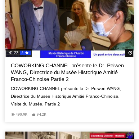
41:22
5
R
COWORKING CHANNEL présente le Dr. Peiwen
WANG, Directrice du Musée Historique Amitié
Franco-Chinoise Partie 2
COWORKING CHANNEL présente le Dr. Peiwen WANG,
Directrice du Musée Historique Amitié Franco-Chinoise.
Visite du Musée. Partie 2
490.9K
94.2K