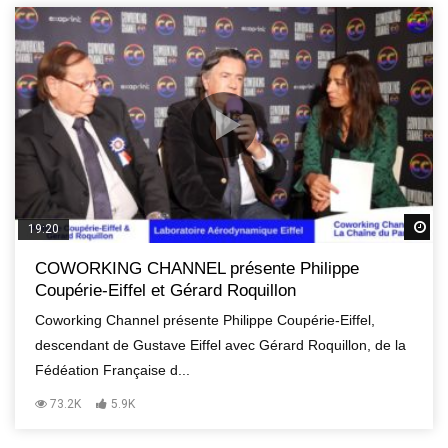
R
19:20
COWORKING CHANNEL présente Philippe
Coupérie-Eiffel et Gérard Roquillon
Coworking Channel présente Philippe Coupérie-Eiffel,
descendant de Gustave Eiffel avec Gérard Roquillon, de la
Fédéation Française d...
73.2K
5.9K