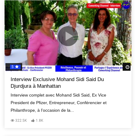
5
R
Interview Exclusive Mohand Sidi Said Du
Djurdjura à Manhattan
Interview complet avec Mohand Sidi Said, Ex Vice
President de Pfizer, Entrepreneur, Conférencier et
Philanthrope, à l'occasion de la...
322.5K
1.8K