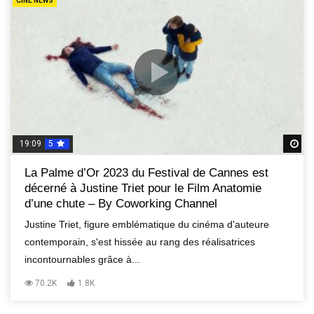
CINE NEWS
19:09
5
R
La Palme d’Or 2023 du Festival de Cannes est
décerné à Justine Triet pour le Film Anatomie
d’une chute – By Coworking Channel
Justine Triet, figure emblématique du cinéma d'auteure
contemporain, s'est hissée au rang des réalisatrices
incontournables grâce à...
70.2K
1.8K