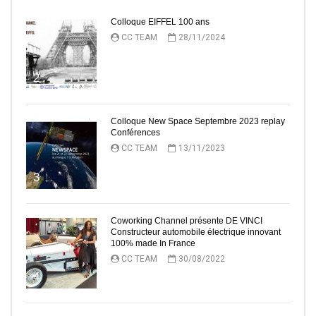
Colloque EIFFEL 100 ans
CC TEAM
28/11/2024
2
Colloque New Space Septembre 2023 replay
Conférences
CC TEAM
13/11/2023
3
Coworking Channel présente DE VINCI
Constructeur automobile électrique innovant
100% made In France
CC TEAM
30/08/2022
4