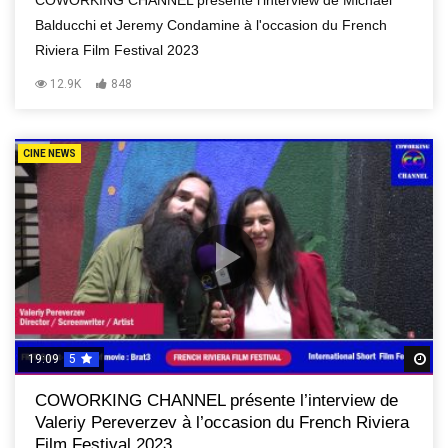
COWORKING CHANNEL présente l'interview de Michael
Balducchi et Jeremy Condamine à l'occasion du French
Riviera Film Festival 2023
12.9K
848
CINE NEWS
19:09
5
R
COWORKING CHANNEL présente l’interview de
Valeriy Pereverzev à l’occasion du French Riviera
Film Festival 2023