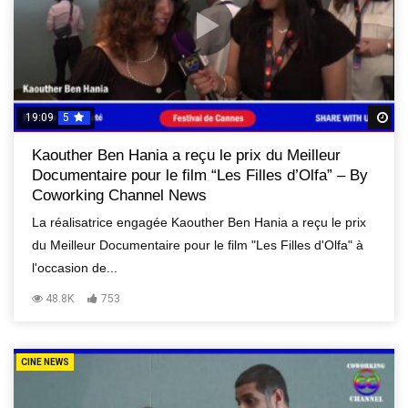
19:09
5
R
Kaouther Ben Hania a reçu le prix du Meilleur
Documentaire pour le film “Les Filles d’Olfa” – By
Coworking Channel News
La réalisatrice engagée Kaouther Ben Hania a reçu le prix
du Meilleur Documentaire pour le film "Les Filles d'Olfa" à
l'occasion de...
48.8K
753
CINE NEWS