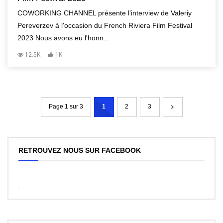
COWORKING CHANNEL présente l'interview de Valeriy
Pereverzev à l'occasion du French Riviera Film Festival
2023 Nous avons eu l'honn...
12.5K
1K
Page 1 sur 3
1
2
3
RETROUVEZ NOUS SUR FACEBOOK
WordPress
Facebook
like
box
plugin