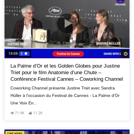
19:09
5
R
La Palme d’Or et les Golden Globes pour Justine
Triet pour le film Anatomie d’une Chute –
Conférence Festival Cannes – Coworking Channel
Coworking Channel présente Justine Triet avec Sandra
Hüller à l'occasion du Festival de Cannes - La Palme d'Or
Une Voix En...
71.9K
11.2K
CINE NEWS