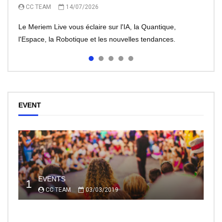
CC TEAM
CC TEAM
CC TEAM
14/07/2026
13/07/2026
07/07/2026
Le Meriem Live vous éclaire sur l'IA, la Quantique,
l'Espace, la Robotique et les nouvelles tendances.
EVENT
EVENTS
1
CC TEAM
03/03/2019