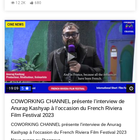
12.2K
680
CINE NEWS
19:09
5
R
COWORKING CHANNEL présente l’interview de
Anurag Kashyap à l’occasion du French Riviera
Film Festival 2023
COWORKING CHANNEL présente l'interview de Anurag
Kashyap à l'occasion du French Riviera Film Festival 2023