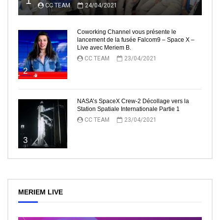
1
CC TEAM
24/04/2021
Coworking Channel vous présente le
lancement de la fusée Falcom9 – Space X –
Live avec Meriem B.
CC TEAM
23/04/2021
2
NASA’s SpaceX Crew-2 Décollage vers la
Station Spatiale Internationale Partie 1
CC TEAM
23/04/2021
3
MERIEM LIVE