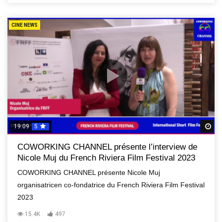
CINE NEWS
19:09
5
R
COWORKING CHANNEL présente l’interview de
Nicole Muj du French Riviera Film Festival 2023
COWORKING CHANNEL présente Nicole Muj
organisatricen co-fondatrice du French Riviera Film Festival
2023
15.4K
497