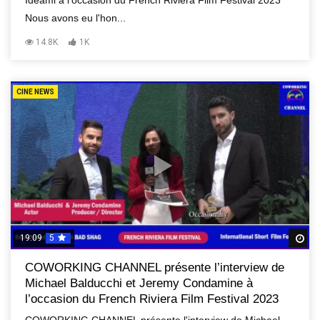
Ideami à l'occasion du French Riviera Film Festival 2023
Nous avons eu l'hon...
14.8K
1K
CINE NEWS
19:09
5
R
COWORKING CHANNEL présente l’interview de
Michael Balducchi et Jeremy Condamine à
l’occasion du French Riviera Film Festival 2023