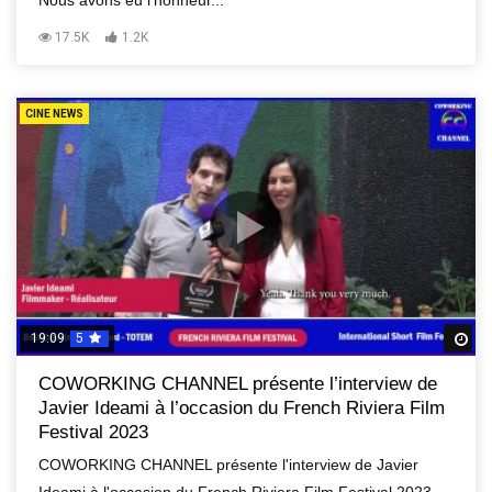
Nous avons eu l'honneur...
17.5K
1.2K
CINE NEWS
19:09
5
R
COWORKING CHANNEL présente l’interview de
Javier Ideami à l’occasion du French Riviera Film
Festival 2023
COWORKING CHANNEL présente l'interview de Javier