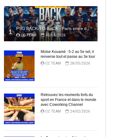
PSG BACK-TO-BACK : Paris entre dans l’histoire
1
CC TEAM
30/05/2026
Moïse Kouamé : 5-2 au 5e set, il
renverse tout et passe au 3e tour
CC TEAM
28/05/2026
2
Retrouvez les moments forts du
sport en France et dans le monde
avec Coworking Channel
CC TEAM
24/02/2026
3