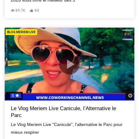
2026 vous offre le meilleur des 3
89.7K
84
BLOG MERIEM LIVE
5
R
Le Vlog Meriem Live Canicule, l’Alternative le
Parc
Le Vlog Meriem Live "Canicule", l'alternative le Parc pour
mieux respirer