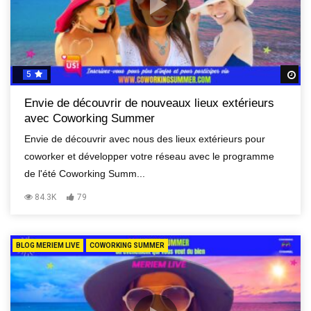
5
R
Envie de découvrir de nouveaux lieux extérieurs
avec Coworking Summer
Envie de découvrir avec nous des lieux extérieurs pour
coworker et développer votre réseau avec le programme
de l'été Coworking Summ...
84.3K
79
BLOG MERIEM LIVE
COWORKING SUMMER