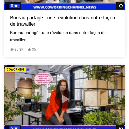
5
R
Bureau partagé : une révolution dans notre façon
de travailler
Bureau partagé : une révolution dans notre façon de
travailler
80.8K
35
COWORKING
5
R