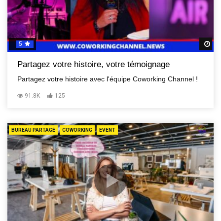
5
R
Partagez votre histoire, votre témoignage
Partagez votre histoire avec l'équipe Coworking Channel !
91.8K
125
BUREAU PARTAGÉ
COWORKING
EVENT