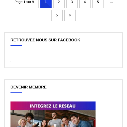
…
Page 1 sur 9
1
2
3
4
5
RETROUVEZ NOUS SUR FACEBOOK
WordPress
Facebook
like
box
plugin
DEVENIR MEMBRE