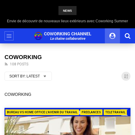
NEWS
Envie de découvrir de nouveaux lieux extérieurs avec Coworking Summer
COWORKING
108 POSTS
SORT BY:
LATEST
COWORKING
BUREAU VS HOME OFFICE L'AVENIR DU TRAVAIL
FREELANCES
TELETRAVAIL