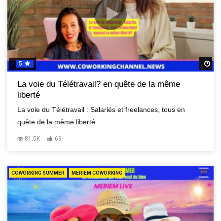
5
R
La voie du Télétravail? en quête de la même
liberté
La voie du Télétravail : Salariés et freelances, tous en
quête de la même liberté
81.5K
69
COWORKING SUMMER
MERIEM COWORKING