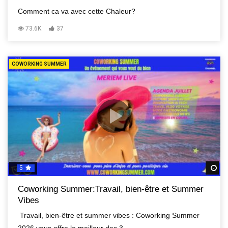
Comment ca va avec cette Chaleur?
73.6K
37
COWORKING SUMMER
5
R
Coworking Summer:Travail, bien-être et Summer
Vibes
Travail, bien-être et summer vibes : Coworking Summer