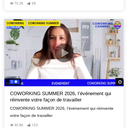
70.2K
58
COWORKING
COWORKING SUMMER
5
R
COWORKING SUMMER 2026, l’événement qui
réinvente votre façon de travailler
COWORKING SUMMER 2026, l'événement qui réinvente
votre façon de travailler.
90.8K
103