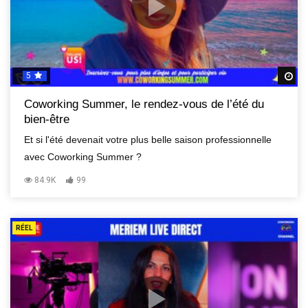
5
R
Coworking Summer, le rendez-vous de l’été du
bien-être
Et si l'été devenait votre plus belle saison professionnelle
avec Coworking Summer ?
84.9K
99
RÉEL