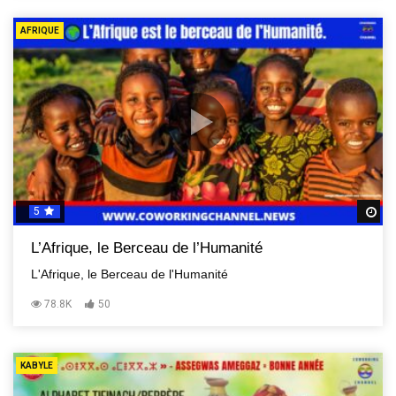
AFRIQUE
5
R
L’Afrique, le Berceau de l’Humanité
L'Afrique, le Berceau de l'Humanité
78.8K
50
KABYLE