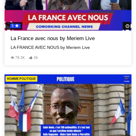
5
R
La France avec nous by Meriem Live
LA FRANCE AVEC NOUS by Meriem Live
78.2K
36
HOMME POLITIQUE