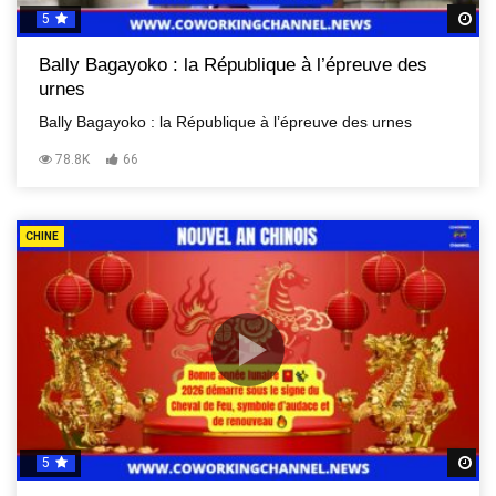
5
R
Bally Bagayoko : la République à l’épreuve des
urnes
Bally Bagayoko : la République à l’épreuve des urnes
78.8K
66
CHINE
5
R