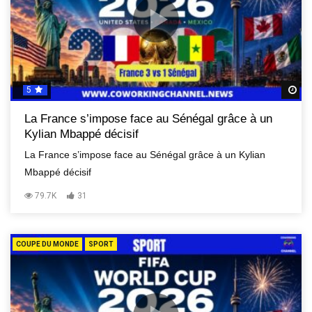
5
R
La France s’impose face au Sénégal grâce à un
Kylian Mbappé décisif
La France s’impose face au Sénégal grâce à un Kylian
Mbappé décisif
79.7K
31
COUPE DU MONDE
SPORT