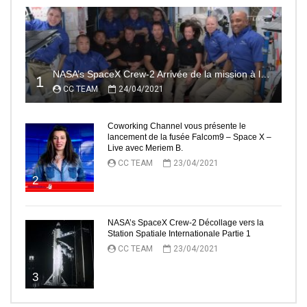
NASA’s SpaceX Crew-2 Arrivée de la mission à la Station Spatiale Internationale Partie2
1
CC TEAM
24/04/2021
Coworking Channel vous présente le
lancement de la fusée Falcom9 – Space X –
Live avec Meriem B.
CC TEAM
23/04/2021
2
NASA’s SpaceX Crew-2 Décollage vers la
Station Spatiale Internationale Partie 1
CC TEAM
23/04/2021
3