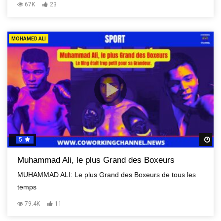
67K
23
MOHAMED ALI
5
R
Muhammad Ali, le plus Grand des Boxeurs
MUHAMMAD ALI: Le plus Grand des Boxeurs de tous les
temps
79.4K
11