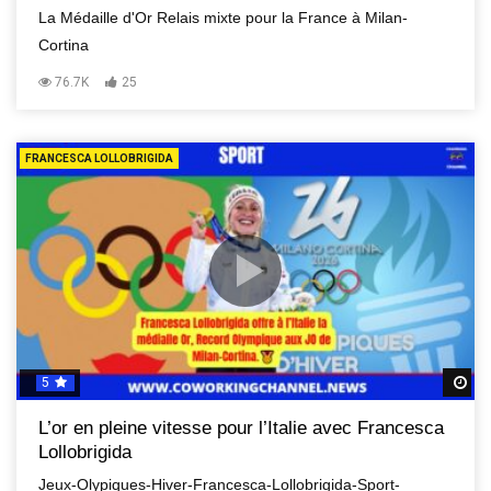
La Médaille d'Or Relais mixte pour la France à Milan-
Cortina
76.7K
25
FRANCESCA LOLLOBRIGIDA
5
R
L’or en pleine vitesse pour l’Italie avec Francesca
Lollobrigida
Jeux-Olypiques-Hiver-Francesca-Lollobrigida-Sport-