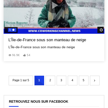
5
R
L’Île-de-France sous son manteau de neige
L’Île-de-France sous son manteau de neige
96.9K
54
Page 1 sur 5
1
2
3
4
5
RETROUVEZ NOUS SUR FACEBOOK