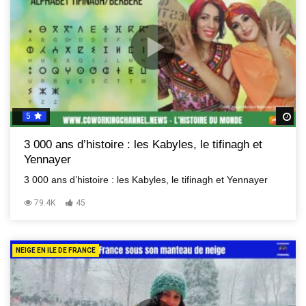
5
R
3 000 ans d’histoire : les Kabyles, le tifinagh et
Yennayer
3 000 ans d’histoire : les Kabyles, le tifinagh et Yennayer
79.4K
45
NEIGE EN ILE DE FRANCE